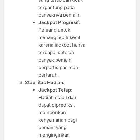
tergantung pada
banyaknya pemain.
Jackpot Progresif:
Peluang untuk
menang lebih kecil
karena jackpot hanya
tercapai setelah
banyak pemain
berpartisipasi dan
bertaruh.
Stabilitas Hadiah:
Jackpot Tetap:
Hadiah stabil dan
dapat diprediksi,
memberikan
kenyamanan bagi
pemain yang
menginginkan