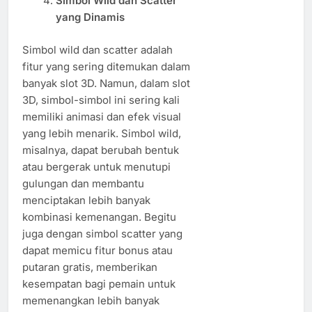
Simbol Wild dan Scatter
yang Dinamis
Simbol wild dan scatter adalah
fitur yang sering ditemukan dalam
banyak slot 3D. Namun, dalam slot
3D, simbol-simbol ini sering kali
memiliki animasi dan efek visual
yang lebih menarik. Simbol wild,
misalnya, dapat berubah bentuk
atau bergerak untuk menutupi
gulungan dan membantu
menciptakan lebih banyak
kombinasi kemenangan. Begitu
juga dengan simbol scatter yang
dapat memicu fitur bonus atau
putaran gratis, memberikan
kesempatan bagi pemain untuk
memenangkan lebih banyak