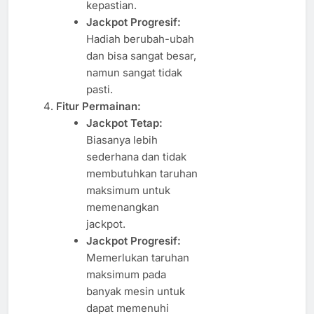
kepastian.
Jackpot Progresif:
Hadiah berubah-ubah
dan bisa sangat besar,
namun sangat tidak
pasti.
Fitur Permainan:
Jackpot Tetap:
Biasanya lebih
sederhana dan tidak
membutuhkan taruhan
maksimum untuk
memenangkan
jackpot.
Jackpot Progresif:
Memerlukan taruhan
maksimum pada
banyak mesin untuk
dapat memenuhi