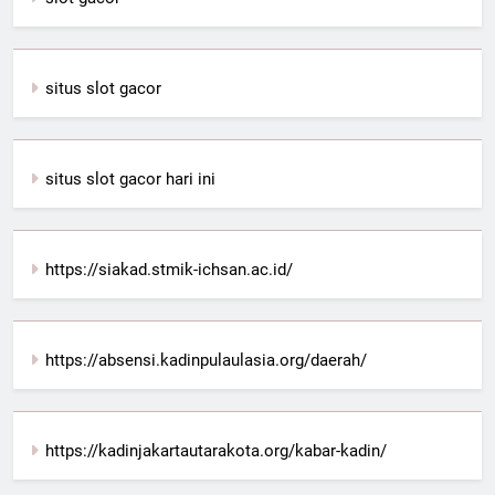
situs slot gacor
situs slot gacor hari ini
https://siakad.stmik-ichsan.ac.id/
https://absensi.kadinpulaulasia.org/daerah/
https://kadinjakartautarakota.org/kabar-kadin/