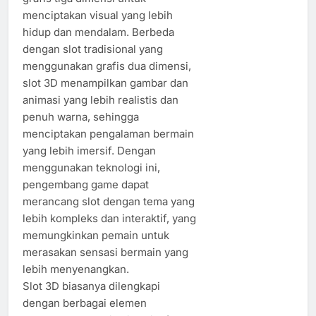
menciptakan visual yang lebih
hidup dan mendalam. Berbeda
dengan slot tradisional yang
menggunakan grafis dua dimensi,
slot 3D menampilkan gambar dan
animasi yang lebih realistis dan
penuh warna, sehingga
menciptakan pengalaman bermain
yang lebih imersif. Dengan
menggunakan teknologi ini,
pengembang game dapat
merancang slot dengan tema yang
lebih kompleks dan interaktif, yang
memungkinkan pemain untuk
merasakan sensasi bermain yang
lebih menyenangkan.
Slot 3D biasanya dilengkapi
dengan berbagai elemen