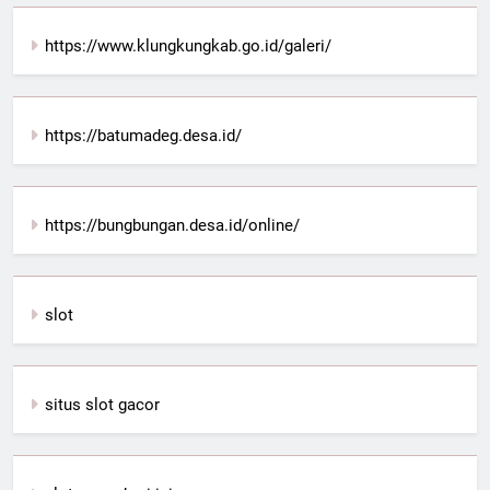
https://www.klungkungkab.go.id/galeri/
https://batumadeg.desa.id/
https://bungbungan.desa.id/online/
slot
situs slot gacor