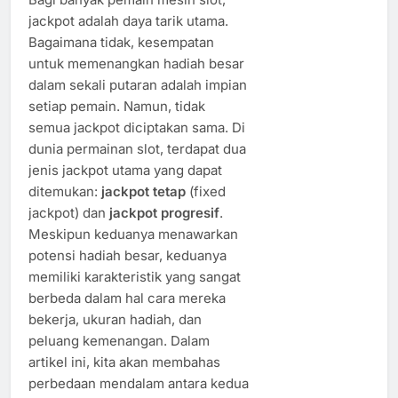
jackpot adalah daya tarik utama.
Bagaimana tidak, kesempatan
untuk memenangkan hadiah besar
dalam sekali putaran adalah impian
setiap pemain. Namun, tidak
semua jackpot diciptakan sama. Di
dunia permainan slot, terdapat dua
jenis jackpot utama yang dapat
ditemukan:
jackpot tetap
(fixed
jackpot) dan
jackpot progresif
.
Meskipun keduanya menawarkan
potensi hadiah besar, keduanya
memiliki karakteristik yang sangat
berbeda dalam hal cara mereka
bekerja, ukuran hadiah, dan
peluang kemenangan. Dalam
artikel ini, kita akan membahas
perbedaan mendalam antara kedua