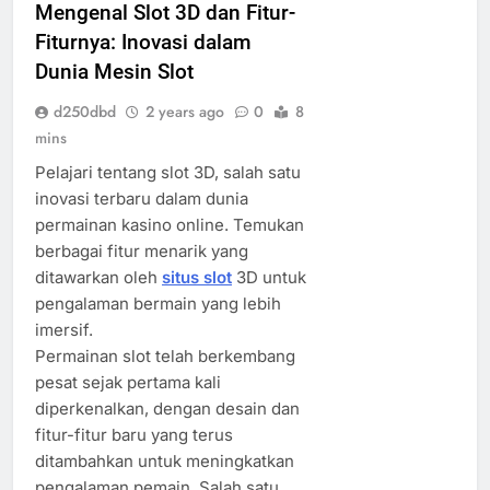
Mengenal Slot 3D dan Fitur-
Fiturnya: Inovasi dalam
Dunia Mesin Slot
d250dbd
2 years ago
0
8
mins
Pelajari tentang slot 3D, salah satu
inovasi terbaru dalam dunia
permainan kasino online. Temukan
berbagai fitur menarik yang
ditawarkan oleh
situs slot
3D untuk
pengalaman bermain yang lebih
imersif.
Permainan slot telah berkembang
pesat sejak pertama kali
diperkenalkan, dengan desain dan
fitur-fitur baru yang terus
ditambahkan untuk meningkatkan
pengalaman pemain. Salah satu