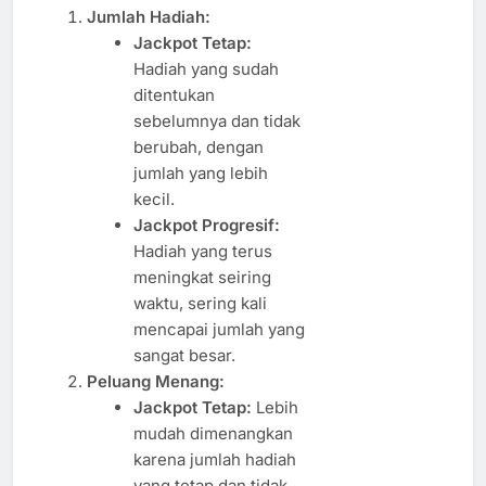
Jumlah Hadiah:
Jackpot Tetap:
Hadiah yang sudah
ditentukan
sebelumnya dan tidak
berubah, dengan
jumlah yang lebih
kecil.
Jackpot Progresif:
Hadiah yang terus
meningkat seiring
waktu, sering kali
mencapai jumlah yang
sangat besar.
Peluang Menang:
Jackpot Tetap:
Lebih
mudah dimenangkan
karena jumlah hadiah
yang tetap dan tidak