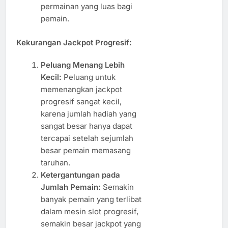
permainan yang luas bagi
pemain.
Kekurangan Jackpot Progresif:
Peluang Menang Lebih
Kecil:
Peluang untuk
memenangkan jackpot
progresif sangat kecil,
karena jumlah hadiah yang
sangat besar hanya dapat
tercapai setelah sejumlah
besar pemain memasang
taruhan.
Ketergantungan pada
Jumlah Pemain:
Semakin
banyak pemain yang terlibat
dalam mesin slot progresif,
semakin besar jackpot yang