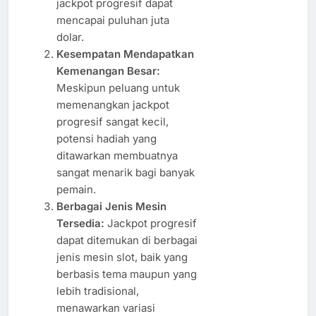
jackpot progresif dapat
mencapai puluhan juta
dolar.
Kesempatan Mendapatkan
Kemenangan Besar:
Meskipun peluang untuk
memenangkan jackpot
progresif sangat kecil,
potensi hadiah yang
ditawarkan membuatnya
sangat menarik bagi banyak
pemain.
Berbagai Jenis Mesin
Tersedia:
Jackpot progresif
dapat ditemukan di berbagai
jenis mesin slot, baik yang
berbasis tema maupun yang
lebih tradisional,
menawarkan variasi