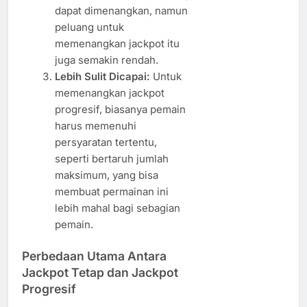
dapat dimenangkan, namun
peluang untuk
memenangkan jackpot itu
juga semakin rendah.
Lebih Sulit Dicapai:
Untuk
memenangkan jackpot
progresif, biasanya pemain
harus memenuhi
persyaratan tertentu,
seperti bertaruh jumlah
maksimum, yang bisa
membuat permainan ini
lebih mahal bagi sebagian
pemain.
Perbedaan Utama Antara
Jackpot Tetap dan Jackpot
Progresif