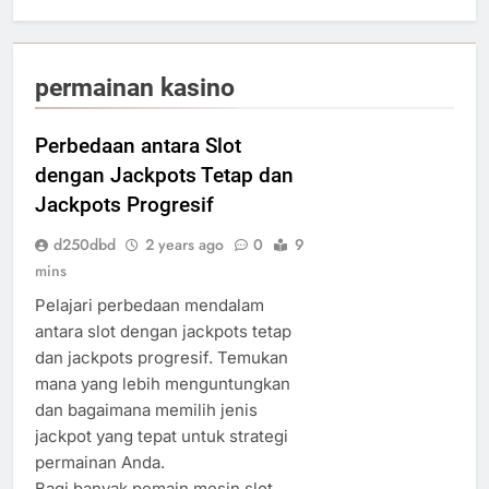
permainan kasino
Perbedaan antara Slot
dengan Jackpots Tetap dan
Jackpots Progresif
d250dbd
2 years ago
0
9
mins
Pelajari perbedaan mendalam
antara slot dengan jackpots tetap
dan jackpots progresif. Temukan
mana yang lebih menguntungkan
dan bagaimana memilih jenis
jackpot yang tepat untuk strategi
permainan Anda.
Bagi banyak pemain mesin slot,