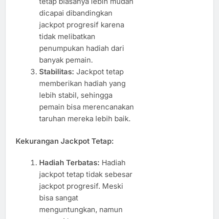
tetap biasanya lebih mudah
dicapai dibandingkan
jackpot progresif karena
tidak melibatkan
penumpukan hadiah dari
banyak pemain.
Stabilitas:
Jackpot tetap
memberikan hadiah yang
lebih stabil, sehingga
pemain bisa merencanakan
taruhan mereka lebih baik.
Kekurangan Jackpot Tetap:
Hadiah Terbatas:
Hadiah
jackpot tetap tidak sebesar
jackpot progresif. Meski
bisa sangat
menguntungkan, namun