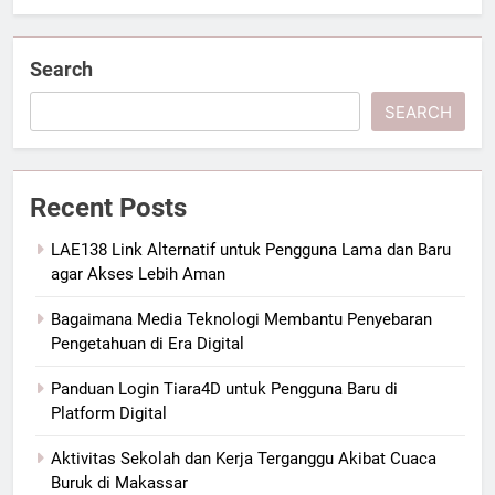
Search
SEARCH
Recent Posts
LAE138 Link Alternatif untuk Pengguna Lama dan Baru
agar Akses Lebih Aman
Bagaimana Media Teknologi Membantu Penyebaran
Pengetahuan di Era Digital
Panduan Login Tiara4D untuk Pengguna Baru di
Platform Digital
Aktivitas Sekolah dan Kerja Terganggu Akibat Cuaca
Buruk di Makassar