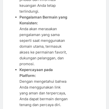
keuangan Anda tetap
terlindungi.
Pengalaman Bermain yang
Konsisten:
Anda akan merasakan
pengalaman yang sama
seperti saat menggunakan
domain utama, termasuk
akses ke permainan favorit,
dukungan pelanggan, dan
promosi.
Kepercayaan pada
Platform:
Dengan mengetahui bahwa
Anda menggunakan link
yang aman dan terpercaya,
Anda dapat bermain dengan
tenang dan percaya diri.