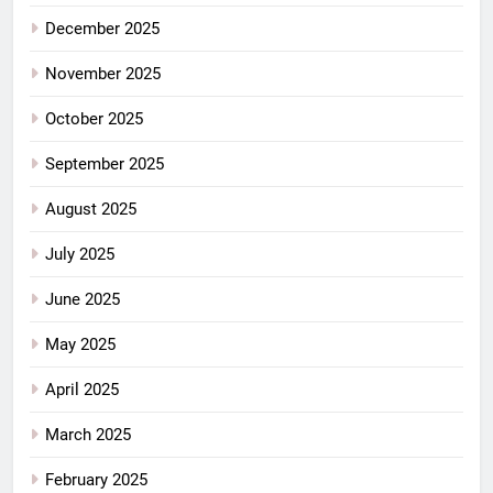
December 2025
November 2025
October 2025
September 2025
August 2025
July 2025
June 2025
May 2025
April 2025
March 2025
February 2025