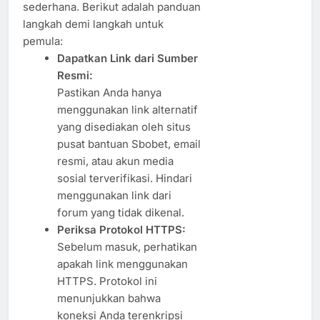
sederhana. Berikut adalah panduan
langkah demi langkah untuk
pemula:
Dapatkan Link dari Sumber
Resmi:
Pastikan Anda hanya
menggunakan link alternatif
yang disediakan oleh situs
pusat bantuan Sbobet, email
resmi, atau akun media
sosial terverifikasi. Hindari
menggunakan link dari
forum yang tidak dikenal.
Periksa Protokol HTTPS:
Sebelum masuk, perhatikan
apakah link menggunakan
HTTPS. Protokol ini
menunjukkan bahwa
koneksi Anda terenkripsi