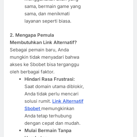
sama, bermain game yang
sama, dan menikmati
layanan seperti biasa.
2. Mengapa Pemula
Membutuhkan Link Alternatif?
Sebagai pemain baru, Anda
mungkin tidak menyadari bahwa
akses ke Sbobet bisa terganggu
oleh berbagai faktor.
Hindari Rasa Frustrasi:
Saat domain utama diblokir,
Anda tidak perlu mencari
solusi rumit.
Link Alternatif
Sbobet
memungkinkan
Anda tetap terhubung
dengan cepat dan mudah.
Mulai Bermain Tanpa