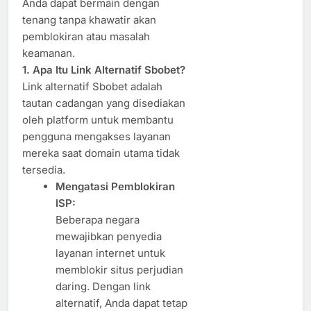
Anda dapat bermain dengan
tenang tanpa khawatir akan
pemblokiran atau masalah
keamanan.
1. Apa Itu Link Alternatif Sbobet?
Link alternatif Sbobet adalah
tautan cadangan yang disediakan
oleh platform untuk membantu
pengguna mengakses layanan
mereka saat domain utama tidak
tersedia.
Mengatasi Pemblokiran
ISP:
Beberapa negara
mewajibkan penyedia
layanan internet untuk
memblokir situs perjudian
daring. Dengan link
alternatif, Anda dapat tetap