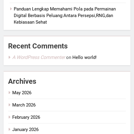
Panduan Lengkap Memahami Pola pada Permainan
Digital Berbasis Peluang:Antara Persepsi,RNG,dan
Kebiasaan Sehat
Recent Comments
A WordPress Commenter
on
Hello world!
Archives
May 2026
March 2026
February 2026
January 2026