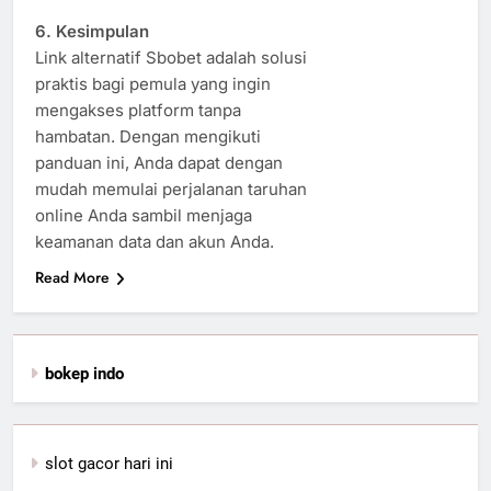
6. Kesimpulan
Link alternatif Sbobet adalah solusi
praktis bagi pemula yang ingin
mengakses platform tanpa
hambatan. Dengan mengikuti
panduan ini, Anda dapat dengan
mudah memulai perjalanan taruhan
online Anda sambil menjaga
keamanan data dan akun Anda.
Read More
bokep indo
slot gacor hari ini