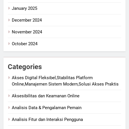
January 2025
December 2024
November 2024
October 2024
Categories
Akses Digital Fleksibel,Stabilitas Platform
Online,Manajemen Sistem Modern,Solusi Akses Praktis
Aksesibilitas dan Keamanan Online
Analisis Data & Pengalaman Pemain
Analisis Fitur dan Interaksi Pengguna