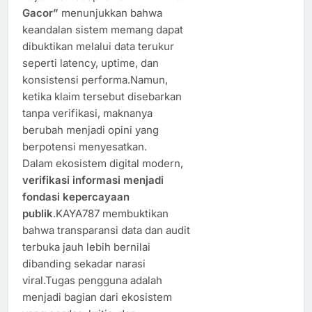
Gacor”
menunjukkan bahwa
keandalan sistem memang dapat
dibuktikan melalui data terukur
seperti latency, uptime, dan
konsistensi performa.Namun,
ketika klaim tersebut disebarkan
tanpa verifikasi, maknanya
berubah menjadi opini yang
berpotensi menyesatkan.
Dalam ekosistem digital modern,
verifikasi informasi menjadi
fondasi kepercayaan
publik
.KAYA787 membuktikan
bahwa transparansi data dan audit
terbuka jauh lebih bernilai
dibanding sekadar narasi
viral.Tugas pengguna adalah
menjadi bagian dari ekosistem