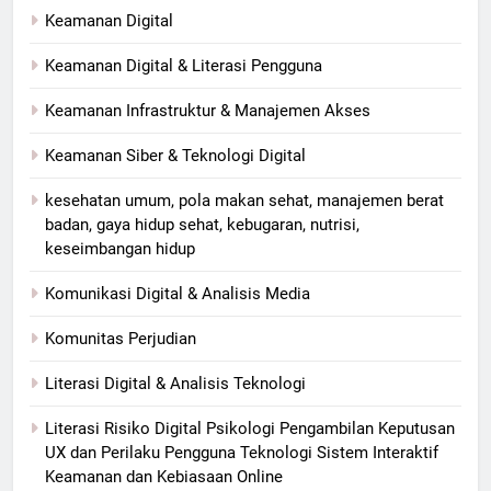
Keamanan Digital
Keamanan Digital & Literasi Pengguna
Keamanan Infrastruktur & Manajemen Akses
Keamanan Siber & Teknologi Digital
kesehatan umum, pola makan sehat, manajemen berat
badan, gaya hidup sehat, kebugaran, nutrisi,
keseimbangan hidup
Komunikasi Digital & Analisis Media
Komunitas Perjudian
Literasi Digital & Analisis Teknologi
Literasi Risiko Digital Psikologi Pengambilan Keputusan
UX dan Perilaku Pengguna Teknologi Sistem Interaktif
Keamanan dan Kebiasaan Online