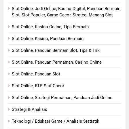
Slot Online, Judi Online, Kasino Digital, Panduan Bermain
Slot, Slot Populer, Game Gacor, Strategi Menang Slot
Slot Online, Kasino Online, Tips Bermain
Slot Online, Kasino, Panduan Bermain
Slot Online, Panduan Bermain Slot, Tips & Trik
Slot Online, Panduan Permainan, Casino Online
Slot Online, Panduan Slot
Slot Online, RTP, Slot Gacor
Slot Online, Strategi Permainan, Panduan Judi Online
Strategi & Analisis
Teknologi / Edukasi Game / Analisis Statistik