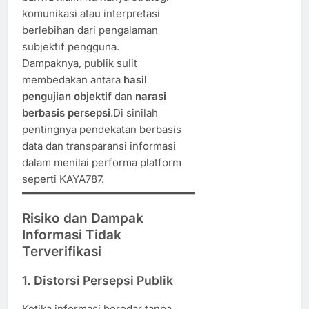
komunikasi atau interpretasi
berlebihan dari pengalaman
subjektif pengguna.
Dampaknya, publik sulit
membedakan antara
hasil
pengujian objektif
dan
narasi
berbasis persepsi
.Di sinilah
pentingnya pendekatan berbasis
data dan transparansi informasi
dalam menilai performa platform
seperti KAYA787.
Risiko dan Dampak
Informasi Tidak
Terverifikasi
1.
Distorsi Persepsi Publik
Ketika informasi beredar tanpa