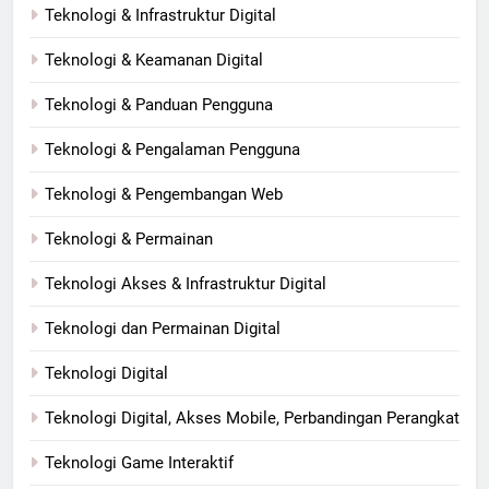
Teknologi & Infrastruktur Digital
Teknologi & Keamanan Digital
Teknologi & Panduan Pengguna
Teknologi & Pengalaman Pengguna
Teknologi & Pengembangan Web
Teknologi & Permainan
Teknologi Akses & Infrastruktur Digital
Teknologi dan Permainan Digital
Teknologi Digital
Teknologi Digital, Akses Mobile, Perbandingan Perangkat
Teknologi Game Interaktif