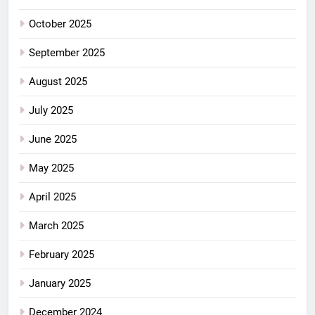
October 2025
September 2025
August 2025
July 2025
June 2025
May 2025
April 2025
March 2025
February 2025
January 2025
December 2024