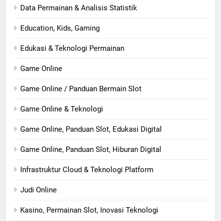
Data Permainan & Analisis Statistik
Education, Kids, Gaming
Edukasi & Teknologi Permainan
Game Online
Game Online / Panduan Bermain Slot
Game Online & Teknologi
Game Online, Panduan Slot, Edukasi Digital
Game Online, Panduan Slot, Hiburan Digital
Infrastruktur Cloud & Teknologi Platform
Judi Online
Kasino, Permainan Slot, Inovasi Teknologi