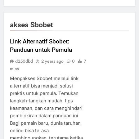
akses Sbobet
Link Alternatif Sbobet:
Panduan untuk Pemula
d250dbd
2 years ago
0
7
mins
Mengakses Sbobet melalui link
alternatif bisa menjadi solusi
praktis untuk pemula. Temukan
langkah-langkah mudah, tips
keamanan, dan cara menghindari
pemblokiran dalam panduan ini.
Bagi pemain baru, dunia taruhan
online bisa terasa
membingungkan, terutama ketika