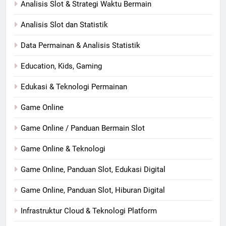
Analisis Slot & Strategi Waktu Bermain
Analisis Slot dan Statistik
Data Permainan & Analisis Statistik
Education, Kids, Gaming
Edukasi & Teknologi Permainan
Game Online
Game Online / Panduan Bermain Slot
Game Online & Teknologi
Game Online, Panduan Slot, Edukasi Digital
Game Online, Panduan Slot, Hiburan Digital
Infrastruktur Cloud & Teknologi Platform