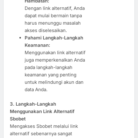
Hambatan:
Dengan link alternatif, Anda
dapat mulai bermain tanpa
harus menunggu masalah
akses diselesaikan.
Pahami Langkah-Langkah
Keamanan:
Menggunakan link alternatif
juga memperkenalkan Anda
pada langkah-langkah
keamanan yang penting
untuk melindungi akun dan
data Anda.
3. Langkah-Langkah
Menggunakan Link Alternatif
Sbobet
Mengakses Sbobet melalui link
alternatif sebenarnya sangat