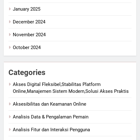
January 2025
December 2024
November 2024
October 2024
Categories
Akses Digital Fleksibel,Stabilitas Platform
Online,Manajemen Sistem Modern,Solusi Akses Praktis
Aksesibilitas dan Keamanan Online
Analisis Data & Pengalaman Pemain
Analisis Fitur dan Interaksi Pengguna