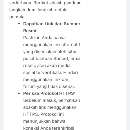
sederhana. Berikut adalah panduan
langkah demi langkah untuk
pemula:
Dapatkan Link dari Sumber
Resmi:
Pastikan Anda hanya
menggunakan link alternatif
yang disediakan oleh situs
pusat bantuan Sbobet, email
resmi, atau akun media
sosial terverifikasi. Hindari
menggunakan link dari
forum yang tidak dikenal.
Periksa Protokol HTTPS:
Sebelum masuk, perhatikan
apakah link menggunakan
HTTPS. Protokol ini
menunjukkan bahwa
koneksi Anda terenkripsi