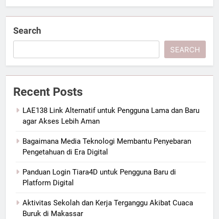
Search
SEARCH
Recent Posts
LAE138 Link Alternatif untuk Pengguna Lama dan Baru
agar Akses Lebih Aman
Bagaimana Media Teknologi Membantu Penyebaran
Pengetahuan di Era Digital
Panduan Login Tiara4D untuk Pengguna Baru di
Platform Digital
Aktivitas Sekolah dan Kerja Terganggu Akibat Cuaca
Buruk di Makassar