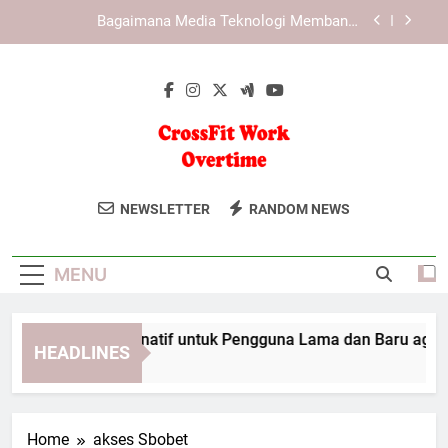
Skip
Panduan Login Tiara4D untuk Pengguna Baru di
to
Platform Digital
content
Aktivitas Sekolah dan Kerja Terganggu Akibat
Cuaca Buruk di Makassar
LAE138 Link Alternatif untuk Pengguna Lama dan
Baru agar Akses Lebih Aman
Bagaimana Media Teknologi Membantu
Penyebaran Pengetahuan di Era Digital
CrossFit Work
Gabung Dengan CrossFit Work Overtime
Panduan Login Tiara4D untuk Pengguna Baru di
NEWSLETTER
RANDOM NEWS
Platform Digital
Overtime
Untuk Pelatihan Fisik Intensif Yang
Aktivitas Sekolah dan Kerja Terganggu Akibat
Dirancang Meningkatkan Kekuatan Dan
Cuaca Buruk di Makassar
MENU
Daya Tahan Tubuh.
E138 Link Alternatif untuk Pengguna Lama dan Baru agar Ak
HEADLINES
Months Ago
Home
akses Sbobet