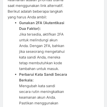
saat menggunakan link alternatif.
Berikut adalah beberapa langkah
yang harus Anda ambil:
Gunakan 2FA (Autentikasi
Dua Faktor):
Jika tersedia, aktifkan 2FA
untuk melindungi akun
Anda. Dengan 2FA, bahkan
jika seseorang mengetahui
kata sandi Anda, mereka
tetap membutuhkan kode
tambahan untuk masuk.
Perbarui Kata Sandi Secara
Berkala:
Mengubah kata sandi
secara rutin meningkatkan
keamanan akun Anda.
Pastikan menggunakan