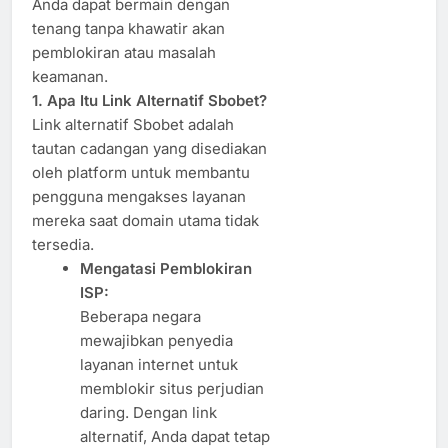
Anda dapat bermain dengan
tenang tanpa khawatir akan
pemblokiran atau masalah
keamanan.
1. Apa Itu Link Alternatif Sbobet?
Link alternatif Sbobet adalah
tautan cadangan yang disediakan
oleh platform untuk membantu
pengguna mengakses layanan
mereka saat domain utama tidak
tersedia.
Mengatasi Pemblokiran
ISP:
Beberapa negara
mewajibkan penyedia
layanan internet untuk
memblokir situs perjudian
daring. Dengan link
alternatif, Anda dapat tetap