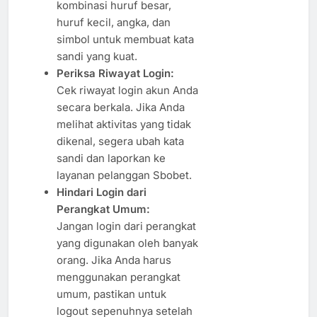
kombinasi huruf besar,
huruf kecil, angka, dan
simbol untuk membuat kata
sandi yang kuat.
Periksa Riwayat Login:
Cek riwayat login akun Anda
secara berkala. Jika Anda
melihat aktivitas yang tidak
dikenal, segera ubah kata
sandi dan laporkan ke
layanan pelanggan Sbobet.
Hindari Login dari
Perangkat Umum:
Jangan login dari perangkat
yang digunakan oleh banyak
orang. Jika Anda harus
menggunakan perangkat
umum, pastikan untuk
logout sepenuhnya setelah