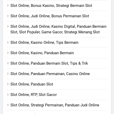
Slot Online, Bonus Kasino, Strategi Bermain Slot
Slot Online, Judi Online, Bonus Permainan Slot
Slot Online, Judi Online, Kasino Digital, Panduan Bermain
Slot, Slot Populer, Game Gacor, Strategi Menang Slot
Slot Online, Kasino Online, Tips Bermain
Slot Online, Kasino, Panduan Bermain
Slot Online, Panduan Bermain Slot, Tips & Trik
Slot Online, Panduan Permainan, Casino Online
Slot Online, Panduan Slot
Slot Online, RTP, Slot Gacor
Slot Online, Strategi Permainan, Panduan Judi Online