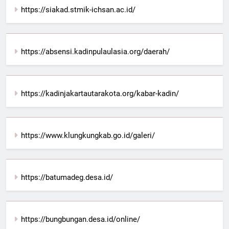
https://siakad.stmik-ichsan.ac.id/
https://absensi.kadinpulaulasia.org/daerah/
https://kadinjakartautarakota.org/kabar-kadin/
https://www.klungkungkab.go.id/galeri/
https://batumadeg.desa.id/
https://bungbungan.desa.id/online/