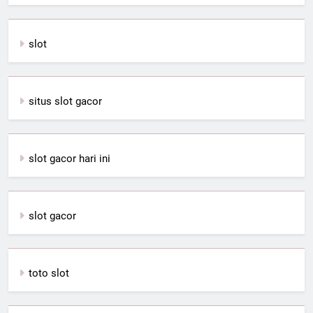
slot
situs slot gacor
slot gacor hari ini
slot gacor
toto slot