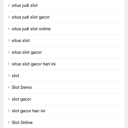
situs judi slot
situs judi slot gacor
situs judi slot online
situs slot
situs slot gacor
situs slot gacor hari ini
slot
Slot Demo
slot gacor
slot gacor hari ini
Slot Online