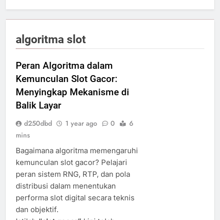
algoritma slot
Peran Algoritma dalam
Kemunculan Slot Gacor:
Menyingkap Mekanisme di
Balik Layar
d250dbd
1 year ago
0
6
mins
Bagaimana algoritma memengaruhi
kemunculan slot gacor? Pelajari
peran sistem RNG, RTP, dan pola
distribusi dalam menentukan
performa slot digital secara teknis
dan objektif.