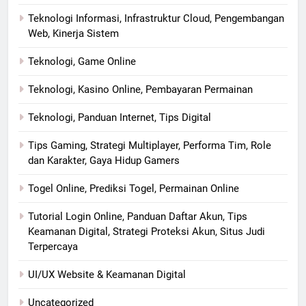
Teknologi Informasi, Infrastruktur Cloud, Pengembangan
Web, Kinerja Sistem
Teknologi, Game Online
Teknologi, Kasino Online, Pembayaran Permainan
Teknologi, Panduan Internet, Tips Digital
Tips Gaming, Strategi Multiplayer, Performa Tim, Role
dan Karakter, Gaya Hidup Gamers
Togel Online, Prediksi Togel, Permainan Online
Tutorial Login Online, Panduan Daftar Akun, Tips
Keamanan Digital, Strategi Proteksi Akun, Situs Judi
Terpercaya
UI/UX Website & Keamanan Digital
Uncategorized