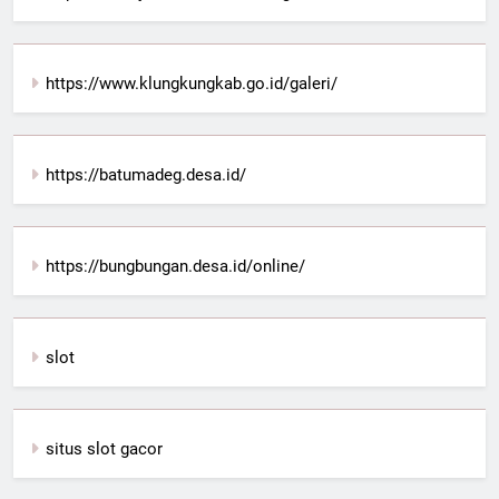
https://www.klungkungkab.go.id/galeri/
https://batumadeg.desa.id/
https://bungbungan.desa.id/online/
slot
situs slot gacor