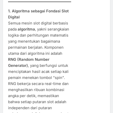
1. Algoritma sebagai Fondasi Slot
Digital
Semua mesin slot digital berbasis
pada
algoritma
, yakni serangkaian
logika dan perhitungan matematis
yang menentukan bagaimana
permainan berjalan. Komponen
utama dari algoritma ini adalah
RNG (Random Number
Generator)
, yang berfungsi untuk
menciptakan hasil acak setiap kali
pemain menekan tombol “spin”.
RNG bekerja secara real-time dan
menghasilkan ribuan kombinasi
angka per detik, memastikan
bahwa setiap putaran slot adalah
independen dari putaran