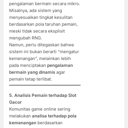
pengalaman bermain secara mikro.
Misalnya, ada sistem yang
menyesuaikan tingkat kesulitan
berdasarkan pola taruhan pemain,
meski tidak secara eksplisit
mengubah RNG.
Namun, perlu ditegaskan bahwa
sistem ini bukan berarti “mengatur
kemenangan”, melainkan lebih
pada menciptakan
pengalaman
bermain yang dinamis
agar
pemain tetap terlibat.
5. Analisis Pemain terhadap Slot
Gacor
Komunitas game online sering
melakukan
analisa terhadap pola
kemenangan
berdasarkan