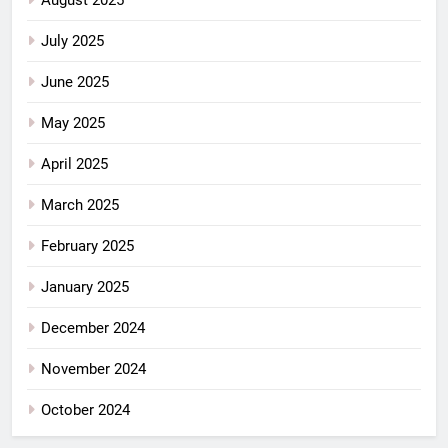
August 2025
July 2025
June 2025
May 2025
April 2025
March 2025
February 2025
January 2025
December 2024
November 2024
October 2024