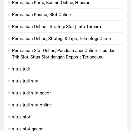
Permainan Kartu, Kasino Online, Hiburan
Permainan Kasino, Slot Online
Permainan Online | Strategi Slot | Info Terbaru
Permainan Online, Strategi & Tips, Teknologi Game
Permainan Slot Online, Panduan Judi Online, Tips dan
Trik Slot, Situs Slot dengan Deposit Terjangkau
situs judi
situs judi slot
situs judi slot gacor
situs judi slot online
situs slot
situs slot gacor