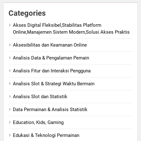
Categories
Akses Digital Fleksibel,Stabilitas Platform
Online,Manajemen Sistem Modern,Solusi Akses Praktis
Aksesibilitas dan Keamanan Online
Analisis Data & Pengalaman Pemain
Analisis Fitur dan Interaksi Pengguna
Analisis Slot & Strategi Waktu Bermain
Analisis Slot dan Statistik
Data Permainan & Analisis Statistik
Education, Kids, Gaming
Edukasi & Teknologi Permainan