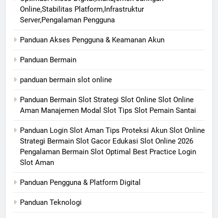
Online,Stabilitas Platform,Infrastruktur
Server,Pengalaman Pengguna
Panduan Akses Pengguna & Keamanan Akun
Panduan Bermain
panduan bermain slot online
Panduan Bermain Slot Strategi Slot Online Slot Online
Aman Manajemen Modal Slot Tips Slot Pemain Santai
Panduan Login Slot Aman Tips Proteksi Akun Slot Online
Strategi Bermain Slot Gacor Edukasi Slot Online 2026
Pengalaman Bermain Slot Optimal Best Practice Login
Slot Aman
Panduan Pengguna & Platform Digital
Panduan Teknologi