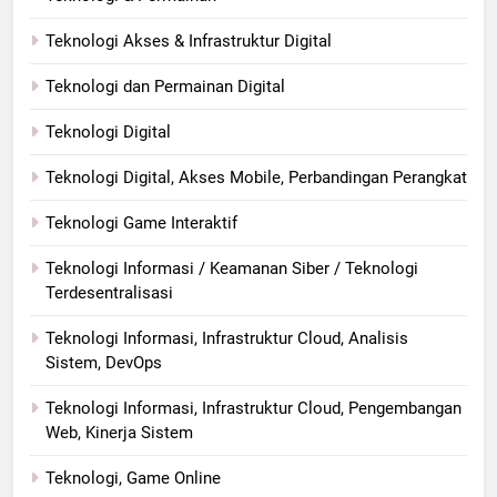
Teknologi Akses & Infrastruktur Digital
Teknologi dan Permainan Digital
Teknologi Digital
Teknologi Digital, Akses Mobile, Perbandingan Perangkat
Teknologi Game Interaktif
Teknologi Informasi / Keamanan Siber / Teknologi
Terdesentralisasi
Teknologi Informasi, Infrastruktur Cloud, Analisis
Sistem, DevOps
Teknologi Informasi, Infrastruktur Cloud, Pengembangan
Web, Kinerja Sistem
Teknologi, Game Online