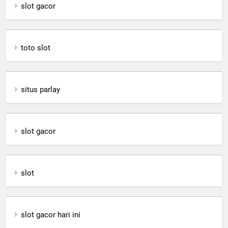
slot gacor
toto slot
situs parlay
slot gacor
slot
slot gacor hari ini