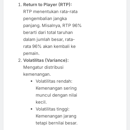
Return to Player (RTP):
RTP menentukan rata-rata
pengembalian jangka
panjang. Misalnya, RTP 96%
berarti dari total taruhan
dalam jumlah besar, rata-
rata 96% akan kembali ke
pemain.
Volatilitas (Variance):
Mengatur distribusi
kemenangan.
Volatilitas rendah:
Kemenangan sering
muncul dengan nilai
kecil.
Volatilitas tinggi:
Kemenangan jarang
tetapi bernilai besar.