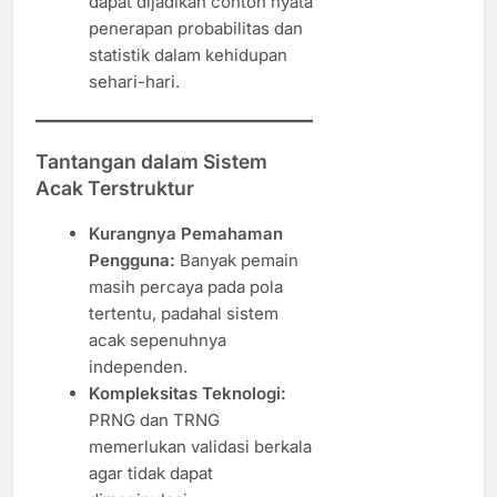
dapat dijadikan contoh nyata
penerapan probabilitas dan
statistik dalam kehidupan
sehari-hari.
Tantangan dalam Sistem
Acak Terstruktur
Kurangnya Pemahaman
Pengguna:
Banyak pemain
masih percaya pada pola
tertentu, padahal sistem
acak sepenuhnya
independen.
Kompleksitas Teknologi:
PRNG dan TRNG
memerlukan validasi berkala
agar tidak dapat