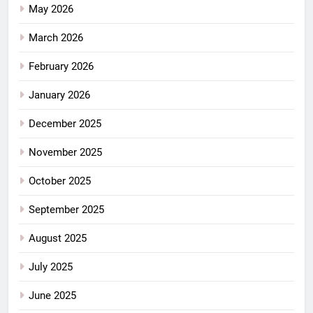
May 2026
March 2026
February 2026
January 2026
December 2025
November 2025
October 2025
September 2025
August 2025
July 2025
June 2025