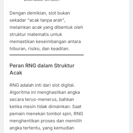
Dengan demikian, slot bukan
sekadar “acak tanpa arah”,
melainkan acak yang dibentuk oleh
struktur matematis untuk
memastikan keseimbangan antara
hiburan, risiko, dan keadilan.
Peran RNG dalam Struktur
Acak
RNG adalah inti dari slot digital.
Algoritma ini menghasilkan angka
secara terus-menerus, bahkan
ketika mesin tidak dimainkan. Saat
pemain menekan tombol spin, RNG
menghentikan proses dan memilih
angka tertentu, yang kemudian