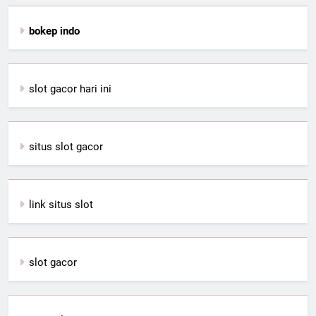
bokep indo
slot gacor hari ini
situs slot gacor
link situs slot
slot gacor