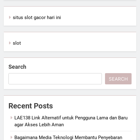
situs slot gacor hari ini
slot
Search
SEARCH
Recent Posts
LAE138 Link Alternatif untuk Pengguna Lama dan Baru
agar Akses Lebih Aman
Bagaimana Media Teknologi Membantu Penyebaran