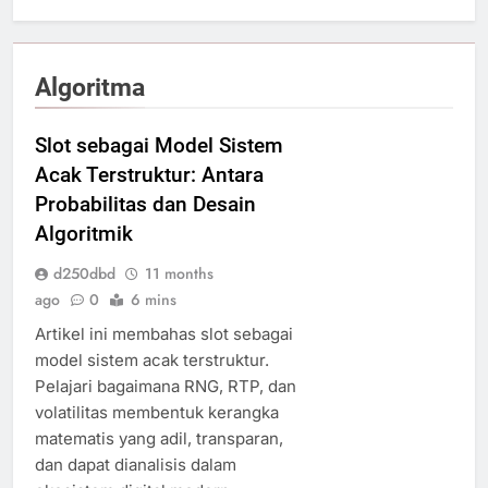
Algoritma
Slot sebagai Model Sistem
Acak Terstruktur: Antara
Probabilitas dan Desain
Algoritmik
d250dbd
11 months
ago
0
6 mins
Artikel ini membahas slot sebagai
model sistem acak terstruktur.
Pelajari bagaimana RNG, RTP, dan
volatilitas membentuk kerangka
matematis yang adil, transparan,
dan dapat dianalisis dalam