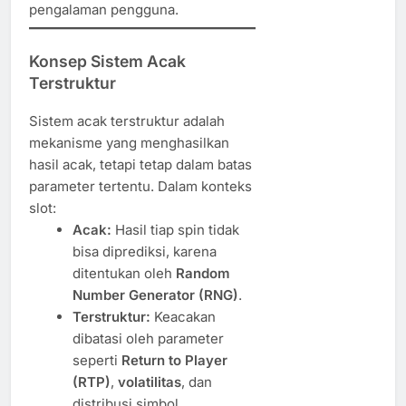
pengalaman pengguna.
Konsep Sistem Acak
Terstruktur
Sistem acak terstruktur adalah
mekanisme yang menghasilkan
hasil acak, tetapi tetap dalam batas
parameter tertentu. Dalam konteks
slot:
Acak:
Hasil tiap spin tidak
bisa diprediksi, karena
ditentukan oleh
Random
Number Generator (RNG)
.
Terstruktur:
Keacakan
dibatasi oleh parameter
seperti
Return to Player
(RTP)
,
volatilitas
, dan
distribusi simbol.