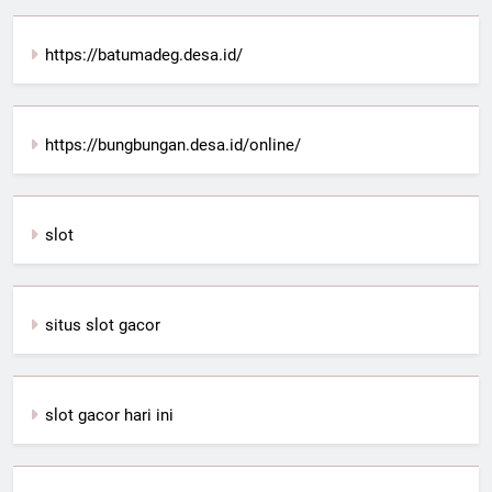
https://batumadeg.desa.id/
https://bungbungan.desa.id/online/
slot
situs slot gacor
slot gacor hari ini