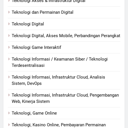
Teknologi Akses & Infrastruktur Digital
Teknologi dan Permainan Digital
Teknologi Digital
Teknologi Digital, Akses Mobile, Perbandingan Perangkat
Teknologi Game Interaktif
Teknologi Informasi / Keamanan Siber / Teknologi
Terdesentralisasi
Teknologi Informasi, Infrastruktur Cloud, Analisis
Sistem, DevOps
Teknologi Informasi, Infrastruktur Cloud, Pengembangan
Web, Kinerja Sistem
Teknologi, Game Online
Teknologi, Kasino Online, Pembayaran Permainan