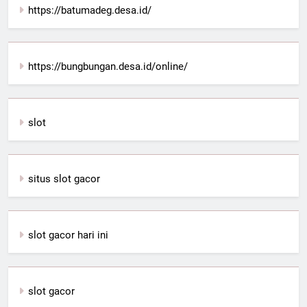
https://batumadeg.desa.id/
https://bungbungan.desa.id/online/
slot
situs slot gacor
slot gacor hari ini
slot gacor