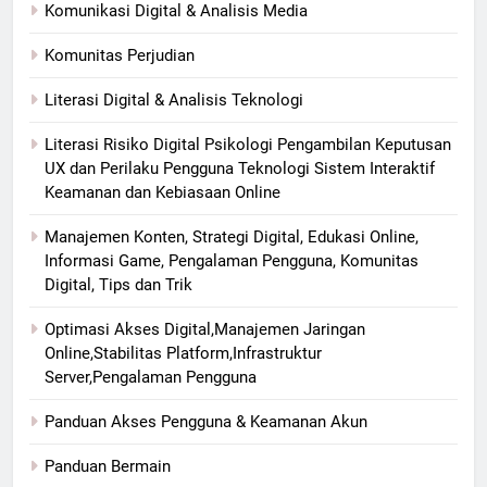
Komunikasi Digital & Analisis Media
Komunitas Perjudian
Literasi Digital & Analisis Teknologi
Literasi Risiko Digital Psikologi Pengambilan Keputusan
UX dan Perilaku Pengguna Teknologi Sistem Interaktif
Keamanan dan Kebiasaan Online
Manajemen Konten, Strategi Digital, Edukasi Online,
Informasi Game, Pengalaman Pengguna, Komunitas
Digital, Tips dan Trik
Optimasi Akses Digital,Manajemen Jaringan
Online,Stabilitas Platform,Infrastruktur
Server,Pengalaman Pengguna
Panduan Akses Pengguna & Keamanan Akun
Panduan Bermain