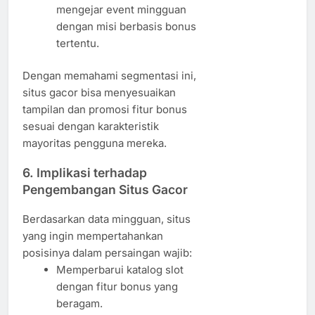
mengejar event mingguan
dengan misi berbasis bonus
tertentu.
Dengan memahami segmentasi ini,
situs gacor bisa menyesuaikan
tampilan dan promosi fitur bonus
sesuai dengan karakteristik
mayoritas pengguna mereka.
6. Implikasi terhadap
Pengembangan Situs Gacor
Berdasarkan data mingguan, situs
yang ingin mempertahankan
posisinya dalam persaingan wajib:
Memperbarui katalog slot
dengan fitur bonus yang
beragam.