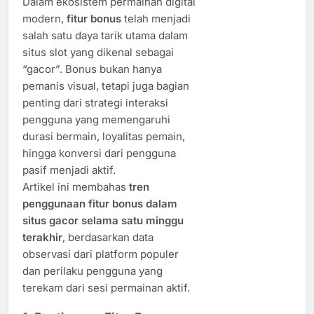
Dalam ekosistem permainan digital
modern,
fitur bonus
telah menjadi
salah satu daya tarik utama dalam
situs slot yang dikenal sebagai
“gacor”. Bonus bukan hanya
pemanis visual, tetapi juga bagian
penting dari strategi interaksi
pengguna yang memengaruhi
durasi bermain, loyalitas pemain,
hingga konversi dari pengguna
pasif menjadi aktif.
Artikel ini membahas
tren
penggunaan fitur bonus dalam
situs gacor selama satu minggu
terakhir
, berdasarkan data
observasi dari platform populer
dan perilaku pengguna yang
terekam dari sesi permainan aktif.