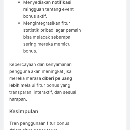
Menyediakan
notifikasi
mingguan
tentang event
bonus aktif.
Mengintegrasikan fitur
statistik pribadi agar pemain
bisa melacak seberapa
sering mereka memicu
bonus.
Kepercayaan dan kenyamanan
pengguna akan meningkat jika
mereka merasa
diberi peluang
lebih
melalui fitur bonus yang
transparan, interaktif, dan sesuai
harapan.
Kesimpulan
Tren penggunaan fitur bonus