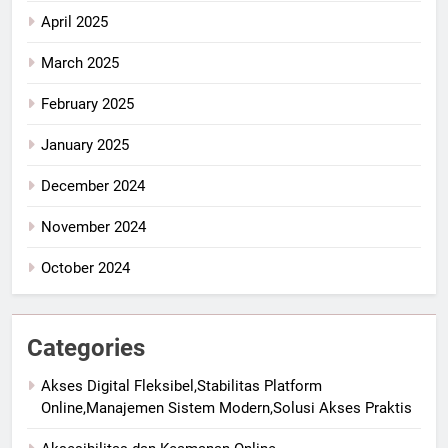
April 2025
March 2025
February 2025
January 2025
December 2024
November 2024
October 2024
Categories
Akses Digital Fleksibel,Stabilitas Platform
Online,Manajemen Sistem Modern,Solusi Akses Praktis