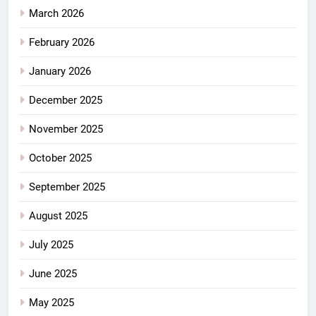
March 2026
February 2026
January 2026
December 2025
November 2025
October 2025
September 2025
August 2025
July 2025
June 2025
May 2025