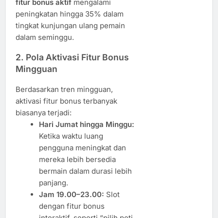
fitur bonus aktif
mengalami
peningkatan hingga 35% dalam
tingkat kunjungan ulang pemain
dalam seminggu.
2. Pola Aktivasi Fitur Bonus
Mingguan
Berdasarkan tren mingguan,
aktivasi fitur bonus terbanyak
biasanya terjadi:
Hari Jumat hingga Minggu:
Ketika waktu luang
pengguna meningkat dan
mereka lebih bersedia
bermain dalam durasi lebih
panjang.
Jam 19.00–23.00:
Slot
dengan fitur bonus
interaktif, seperti “pilih peti