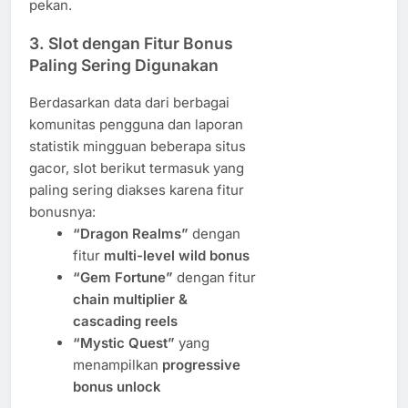
pekan.
3. Slot dengan Fitur Bonus
Paling Sering Digunakan
Berdasarkan data dari berbagai
komunitas pengguna dan laporan
statistik mingguan beberapa situs
gacor, slot berikut termasuk yang
paling sering diakses karena fitur
bonusnya:
“Dragon Realms”
dengan
fitur
multi-level wild bonus
“Gem Fortune”
dengan fitur
chain multiplier &
cascading reels
“Mystic Quest”
yang
menampilkan
progressive
bonus unlock