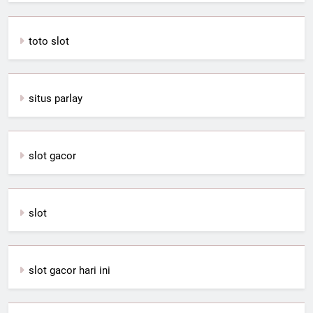
toto slot
situs parlay
slot gacor
slot
slot gacor hari ini