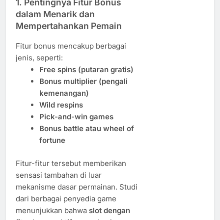
1. Pentingnya Fitur Bonus
dalam Menarik dan
Mempertahankan Pemain
Fitur bonus mencakup berbagai
jenis, seperti:
Free spins (putaran gratis)
Bonus multiplier (pengali
kemenangan)
Wild respins
Pick-and-win games
Bonus battle atau wheel of
fortune
Fitur-fitur tersebut memberikan
sensasi tambahan di luar
mekanisme dasar permainan. Studi
dari berbagai penyedia game
menunjukkan bahwa
slot dengan