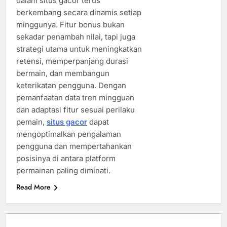
dalam situs gacor terus
berkembang secara dinamis setiap
minggunya. Fitur bonus bukan
sekadar penambah nilai, tapi juga
strategi utama untuk meningkatkan
retensi, memperpanjang durasi
bermain, dan membangun
keterikatan pengguna. Dengan
pemanfaatan data tren mingguan
dan adaptasi fitur sesuai perilaku
pemain,
situs gacor
dapat
mengoptimalkan pengalaman
pengguna dan mempertahankan
posisinya di antara platform
permainan paling diminati.
Read More