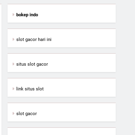
bokep indo
slot gacor hari ini
situs slot gacor
link situs slot
slot gacor