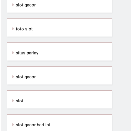
slot gacor
toto slot
situs parlay
slot gacor
slot
slot gacor hari ini