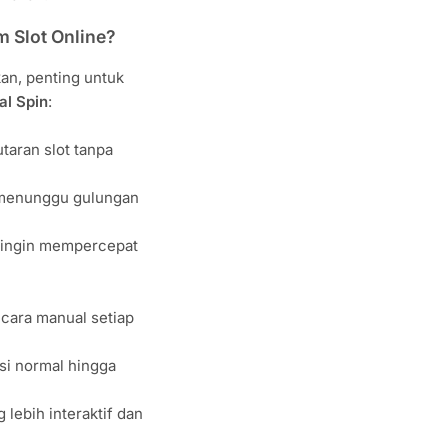
m Slot Online?
n, penting untuk
l Spin
:
aran slot tanpa
 menunggu gulungan
 ingin mempercepat
cara manual setiap
si normal hingga
ebih interaktif dan