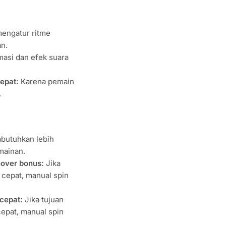
engatur ritme
n.
asi dan efek suara
epat:
Karena pemain
.
utuhkan lebih
mainan.
nover bonus:
Jika
cepat, manual spin
cepat:
Jika tujuan
epat, manual spin