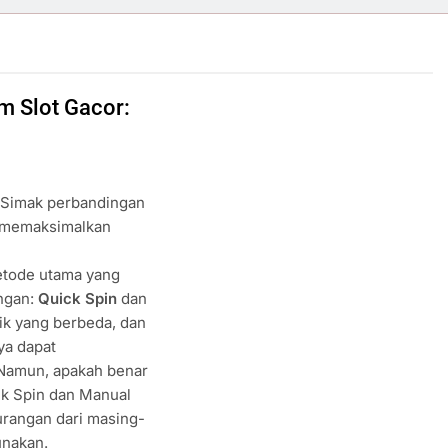
m Slot Gacor:
? Simak perbandingan
k memaksimalkan
metode utama yang
ngan:
Quick Spin
dan
tik yang berbeda, dan
ya dapat
 Namun, apakah benar
k Spin dan Manual
urangan dari masing-
unakan.