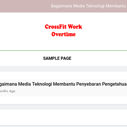
Bagaimana Media Teknologi Membantu P
Panduan Login Tiara4D un
Aktivitas Sekolah dan Kerja Ter
ssFit Work Overtime
LAE138 Link Alternatif untuk Pengguna
ngan CrossFit Work Overtime Untuk Pelatihan Fisik Intensif 
Bagaimana Media Teknologi Membantu P
SAMPLE PAGE
Panduan Login Tiara4D un
Aktivitas Sekolah dan Kerja Ter
a Teknologi Membantu Penyebaran Pengetahuan di Era Digit