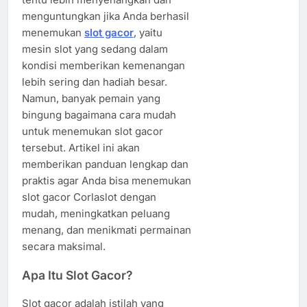
menguntungkan jika Anda berhasil
menemukan
slot gacor
, yaitu
mesin slot yang sedang dalam
kondisi memberikan kemenangan
lebih sering dan hadiah besar.
Namun, banyak pemain yang
bingung bagaimana cara mudah
untuk menemukan slot gacor
tersebut. Artikel ini akan
memberikan panduan lengkap dan
praktis agar Anda bisa menemukan
slot gacor Corlaslot dengan
mudah, meningkatkan peluang
menang, dan menikmati permainan
secara maksimal.
Apa Itu Slot Gacor?
Slot gacor adalah istilah yang