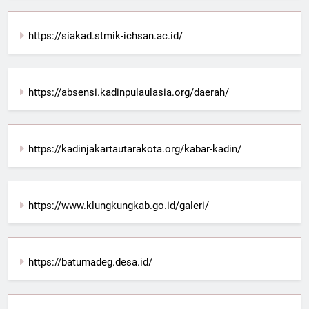
https://siakad.stmik-ichsan.ac.id/
https://absensi.kadinpulaulasia.org/daerah/
https://kadinjakartautarakota.org/kabar-kadin/
https://www.klungkungkab.go.id/galeri/
https://batumadeg.desa.id/