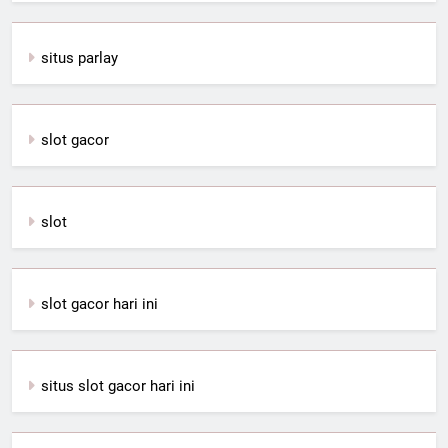
situs parlay
slot gacor
slot
slot gacor hari ini
situs slot gacor hari ini