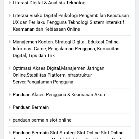
Literasi Digital & Analisis Teknologi
Literasi Risiko Digital Psikologi Pengambilan Keputusan
UX dan Perilaku Pengguna Teknologi Sistem Interaktif
Keamanan dan Kebiasaan Online
Manajemen Konten, Strategi Digital, Edukasi Online,
Informasi Game, Pengalaman Pengguna, Komunitas
Digital, Tips dan Trik
Optimasi Akses Digital,Manajemen Jaringan
Online,Stabilitas Platform,Infrastruktur
Server,Pengalaman Pengguna
Panduan Akses Pengguna & Keamanan Akun
Panduan Bermain
panduan bermain slot online
Panduan Bermain Slot Strategi Slot Online Slot Online