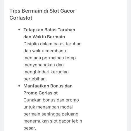
Tips Bermain di Slot Gacor
Corlaslot
Tetapkan Batas Taruhan
dan Waktu Bermain
Disiplin dalam batas taruhan
dan waktu membantu
menjaga permainan tetap
menyenangkan dan
menghindari kerugian
berlebihan.
Manfaatkan Bonus dan
Promo Corlaslot
Gunakan bonus dan promo
untuk menambah modal
bermain sehingga peluang
menemukan slot gacor lebih
besar.