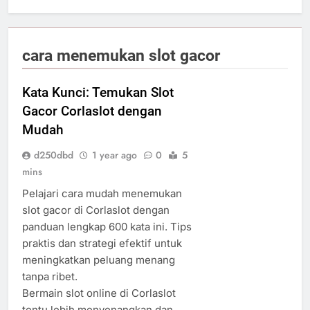
cara menemukan slot gacor
Kata Kunci: Temukan Slot
Gacor Corlaslot dengan
Mudah
d250dbd
1 year ago
0
5
mins
Pelajari cara mudah menemukan
slot gacor di Corlaslot dengan
panduan lengkap 600 kata ini. Tips
praktis dan strategi efektif untuk
meningkatkan peluang menang
tanpa ribet.
Bermain slot online di Corlaslot
tentu lebih menyenangkan dan