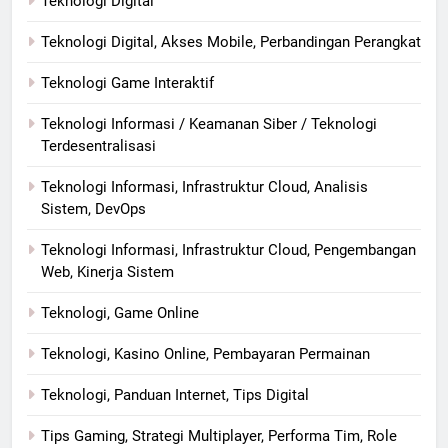
Teknologi Digital
Teknologi Digital, Akses Mobile, Perbandingan Perangkat
Teknologi Game Interaktif
Teknologi Informasi / Keamanan Siber / Teknologi
Terdesentralisasi
Teknologi Informasi, Infrastruktur Cloud, Analisis
Sistem, DevOps
Teknologi Informasi, Infrastruktur Cloud, Pengembangan
Web, Kinerja Sistem
Teknologi, Game Online
Teknologi, Kasino Online, Pembayaran Permainan
Teknologi, Panduan Internet, Tips Digital
Tips Gaming, Strategi Multiplayer, Performa Tim, Role