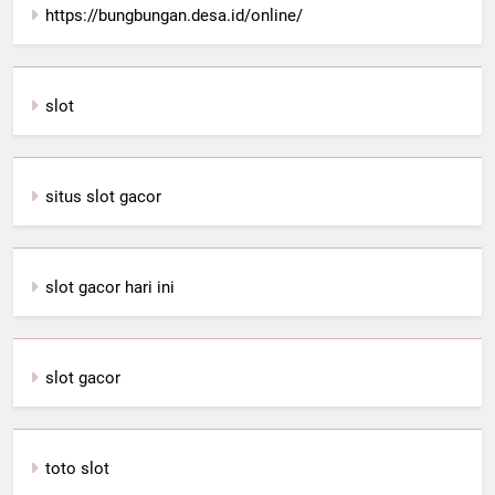
https://bungbungan.desa.id/online/
slot
situs slot gacor
slot gacor hari ini
slot gacor
toto slot