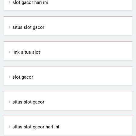
slot gacor hari ini
situs slot gacor
link situs slot
slot gacor
situs slot gacor
situs slot gacor hari ini