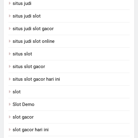
situs judi
situs judi slot
situs judi slot gacor
situs judi slot online
situs slot
situs slot gacor
situs slot gacor hari ini
slot
Slot Demo
slot gacor
slot gacor hari ini