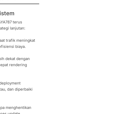
Sistem
AYA787 terus
tegi lanjutan:
at trafik meningkat
isiensi biaya.
bih dekat dengan
epat rendering
deployment
au, dan diperbaiki
npa menghentikan
oses update