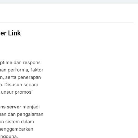
er Link
uptime dan respons
uan performa, faktor
n, serta penerapan
a. Disusun secara
i unsur promosi
ns server
menjadi
anan dan pengalaman
an sistem dalam
 menggambarkan
engguna.