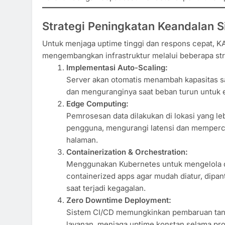
Strategi Peningkatan Keandalan 
Untuk menjaga uptime tinggi dan respons cepat, K
mengembangkan infrastruktur melalui beberapa stra
Implementasi Auto-Scaling:
Server akan otomatis menambah kapasitas sa
dan menguranginya saat beban turun untuk ef
Edge Computing:
Pemrosesan data dilakukan di lokasi yang le
pengguna, mengurangi latensi dan memperc
halaman.
Containerization & Orchestration:
Menggunakan Kubernetes untuk mengelola 
containerized apps agar mudah diatur, dipant
saat terjadi kegagalan.
Zero Downtime Deployment:
Sistem CI/CD memungkinkan pembaruan ta
layanan, menjaga uptime konstan selama pr