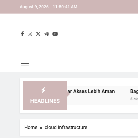
Skip
August 9, 2026
11:50:42 AM
to
content
Cro
Gabung De
 Lama dan Baru agar Akses Lebih Aman
Bagaimana Medi
5 Months Ago
HEADLINES
Home
cloud infrastructure