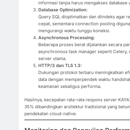
informasi tanpa harus mengakses database ut
Database Optimization:
Query SQL dioptimalkan dan diindeks agar re
cepat, sementara connection pooling digun
mengurangi waktu tunggu koneksi.
Asynchronous Processing:
Beberapa proses berat dijalankan secara par
asynchronous task manager seperti Celery,
server utama.
HTTP/3 dan TLS 1.3:
Dukungan protokol terbaru meningkatkan efi
data dengan memperpendek waktu handsha
keamanan sekaligus performa.
Hasilnya, kecepatan rata-rata respons server KAY
35% dibandingkan arsitektur tradisional yang bel
pendekatan cloud-native.