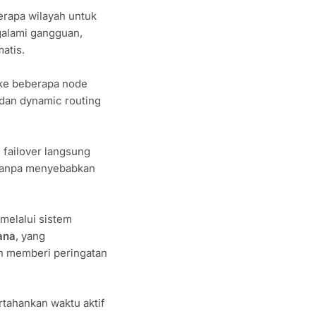
erapa wilayah untuk
galami gangguan,
atis.
ke beberapa node
dan dynamic routing
 failover langsung
 tanpa menyebabkan
melalui sistem
ana
, yang
an memberi peringatan
tahankan waktu aktif