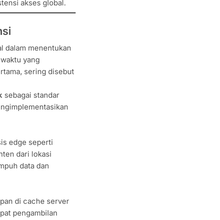
tensi akses global.
nsi
al dalam menentukan
 waktu yang
tama, sering disebut
k
sebagai standar
engimplementasikan
s edge seperti
ten dari lokasi
empuh data dan
mpan di cache server
pat pengambilan