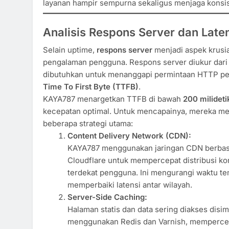
layanan hampir sempurna sekaligus menjaga konsis
Analisis Respons Server dan Late
Selain uptime,
respons server
menjadi aspek krusi
pengalaman pengguna. Respons server diukur dari
dibutuhkan untuk menanggapi permintaan HTTP per
Time To First Byte (TTFB)
.
KAYA787 menargetkan TTFB di bawah
200 milideti
kecepatan optimal. Untuk mencapainya, mereka m
beberapa strategi utama:
Content Delivery Network (CDN):
KAYA787 menggunakan jaringan CDN berbasi
Cloudflare untuk mempercepat distribusi kon
terdekat pengguna. Ini mengurangi waktu t
memperbaiki latensi antar wilayah.
Server-Side Caching:
Halaman statis dan data sering diakses disi
menggunakan Redis dan Varnish, memperce