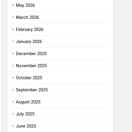
May 2026
March 2026
February 2026
January 2026
December 2025
November 2025
October 2025
September 2025
August 2025
July 2025
June 2025