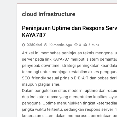
cloud infrastructure
Peninjauan Uptime dan Respons Serv
KAYA787
D250dbd
10 Months Ago
0
8 Mins
Artikel ini membahas peninjauan teknis mengenai 
server pada link KAYA787, meliputi sistem pemanta
penyebab downtime, strategi peningkatan keandala
teknologi untuk menjaga kestabilan akses penggun
SEO-friendly sesuai prinsip E-E-A-T dan bebas dar
maupun plagiarisme.
Dalam pengelolaan situs modern,
uptime
dan
respo
dua indikator utama yang menentukan kualitas lay
pengguna. Uptime menunjukkan tingkat ketersedia
jangka waktu tertentu, sedangkan respons server
kecepatan sistem dalam memproses permintaan p