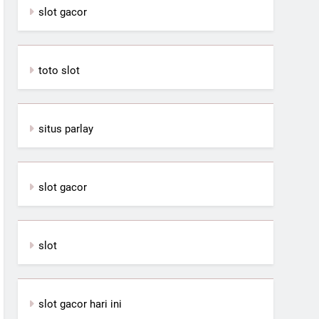
slot gacor
toto slot
situs parlay
slot gacor
slot
slot gacor hari ini