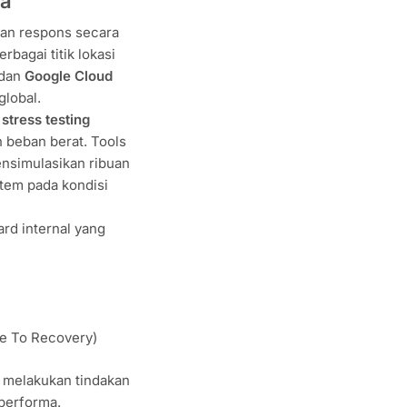
ma
an respons secara
rbagai titik lokasi
 dan
Google Cloud
global.
n
stress testing
 beban berat. Tools
nsimulasikan ribuan
stem pada kondisi
rd internal yang
e To Recovery)
 melakukan tindakan
performa.