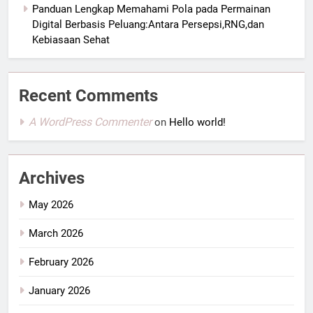
Panduan Lengkap Memahami Pola pada Permainan
Digital Berbasis Peluang:Antara Persepsi,RNG,dan
Kebiasaan Sehat
Recent Comments
A WordPress Commenter
on
Hello world!
Archives
May 2026
March 2026
February 2026
January 2026