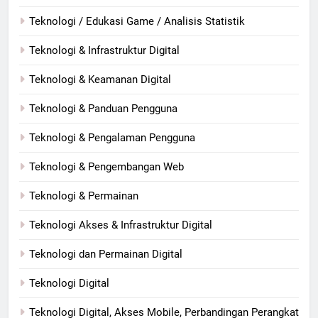
Teknologi / Edukasi Game / Analisis Statistik
Teknologi & Infrastruktur Digital
Teknologi & Keamanan Digital
Teknologi & Panduan Pengguna
Teknologi & Pengalaman Pengguna
Teknologi & Pengembangan Web
Teknologi & Permainan
Teknologi Akses & Infrastruktur Digital
Teknologi dan Permainan Digital
Teknologi Digital
Teknologi Digital, Akses Mobile, Perbandingan Perangkat