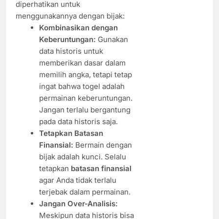
diperhatikan untuk
menggunakannya dengan bijak:
Kombinasikan dengan
Keberuntungan:
Gunakan
data historis untuk
memberikan dasar dalam
memilih angka, tetapi tetap
ingat bahwa togel adalah
permainan keberuntungan.
Jangan terlalu bergantung
pada data historis saja.
Tetapkan Batasan
Finansial:
Bermain dengan
bijak adalah kunci. Selalu
tetapkan
batasan finansial
agar Anda tidak terlalu
terjebak dalam permainan.
Jangan Over-Analisis:
Meskipun data historis bisa