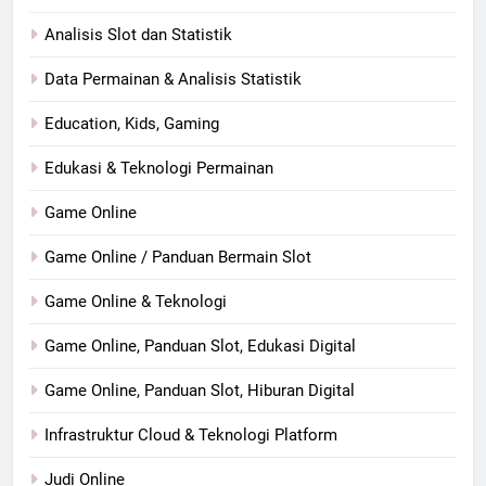
Analisis Slot dan Statistik
Data Permainan & Analisis Statistik
Education, Kids, Gaming
Edukasi & Teknologi Permainan
Game Online
Game Online / Panduan Bermain Slot
Game Online & Teknologi
Game Online, Panduan Slot, Edukasi Digital
Game Online, Panduan Slot, Hiburan Digital
Infrastruktur Cloud & Teknologi Platform
Judi Online