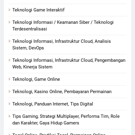
Teknologi Game Interaktif
Teknologi Informasi / Keamanan Siber / Teknologi
Terdesentralisasi
Teknologi Informasi, Infrastruktur Cloud, Analisis
Sistem, DevOps
Teknologi Informasi, Infrastruktur Cloud, Pengembangan
Web, Kinerja Sistem
Teknologi, Game Online
Teknologi, Kasino Online, Pembayaran Permainan
Teknologi, Panduan Internet, Tips Digital
Tips Gaming, Strategi Multiplayer, Performa Tim, Role
dan Karakter, Gaya Hidup Gamers