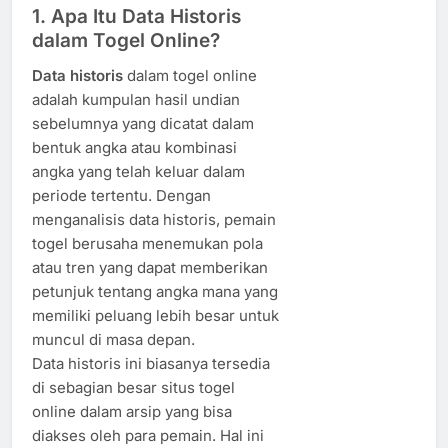
1. Apa Itu Data Historis
dalam Togel Online?
Data historis
dalam togel online
adalah kumpulan hasil undian
sebelumnya yang dicatat dalam
bentuk angka atau kombinasi
angka yang telah keluar dalam
periode tertentu. Dengan
menganalisis data historis, pemain
togel berusaha menemukan pola
atau tren yang dapat memberikan
petunjuk tentang angka mana yang
memiliki peluang lebih besar untuk
muncul di masa depan.
Data historis ini biasanya tersedia
di sebagian besar situs togel
online dalam arsip yang bisa
diakses oleh para pemain. Hal ini