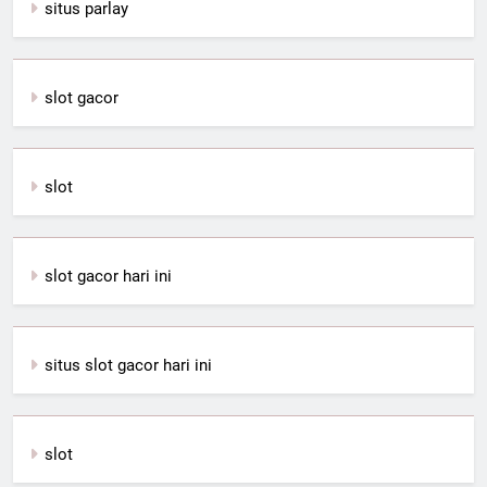
situs parlay
slot gacor
slot
slot gacor hari ini
situs slot gacor hari ini
slot