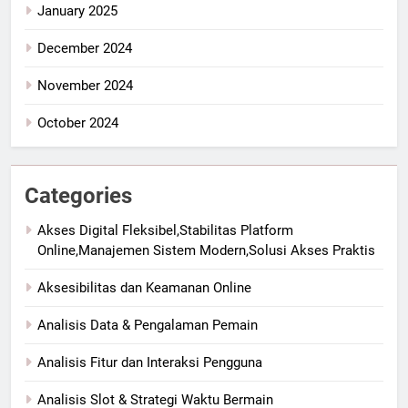
January 2025
December 2024
November 2024
October 2024
Categories
Akses Digital Fleksibel,Stabilitas Platform
Online,Manajemen Sistem Modern,Solusi Akses Praktis
Aksesibilitas dan Keamanan Online
Analisis Data & Pengalaman Pemain
Analisis Fitur dan Interaksi Pengguna
Analisis Slot & Strategi Waktu Bermain