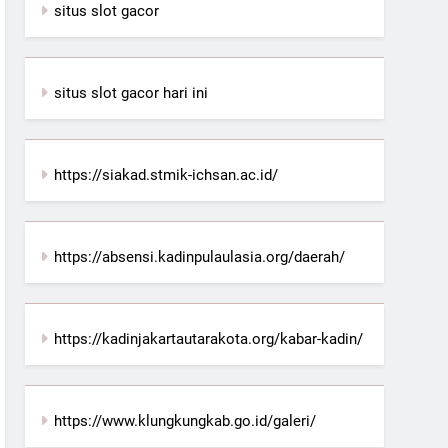
situs slot gacor
situs slot gacor hari ini
https://siakad.stmik-ichsan.ac.id/
https://absensi.kadinpulaulasia.org/daerah/
https://kadinjakartautarakota.org/kabar-kadin/
https://www.klungkungkab.go.id/galeri/