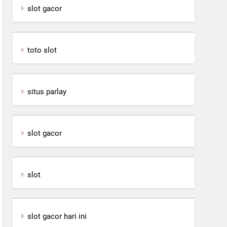
slot gacor
toto slot
situs parlay
slot gacor
slot
slot gacor hari ini