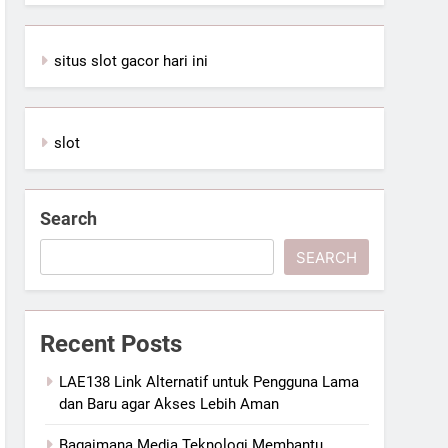
situs slot gacor hari ini
slot
Search
SEARCH
Recent Posts
LAE138 Link Alternatif untuk Pengguna Lama
dan Baru agar Akses Lebih Aman
Bagaimana Media Teknologi Membantu