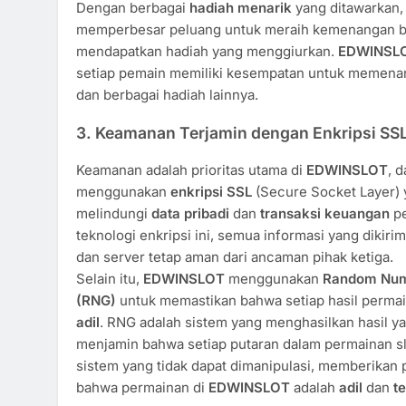
Dengan berbagai
hadiah menarik
yang ditawarkan,
memperbesar peluang untuk meraih kemenangan b
mendapatkan hadiah yang menggiurkan.
EDWINSL
setiap pemain memiliki kesempatan untuk memen
dan berbagai hadiah lainnya.
3.
Keamanan Terjamin dengan Enkripsi SS
Keamanan adalah prioritas utama di
EDWINSLOT
, d
menggunakan
enkripsi SSL
(Secure Socket Layer) 
melindungi
data pribadi
dan
transaksi keuangan
pe
teknologi enkripsi ini, semua informasi yang dikir
dan server tetap aman dari ancaman pihak ketiga.
Selain itu,
EDWINSLOT
menggunakan
Random Num
(RNG)
untuk memastikan bahwa setiap hasil perma
adil
. RNG adalah sistem yang menghasilkan hasil y
menjamin bahwa setiap putaran dalam permainan slo
sistem yang tidak dapat dimanipulasi, memberikan
bahwa permainan di
EDWINSLOT
adalah
adil
dan
t