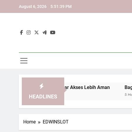
Skip
August 6, 2026
5:51:40 PM
to
content
Cro
Gabung De
una Lama dan Baru agar Akses Lebih Aman
Bagaimana M
5 Months Ago
HEADLINES
Home
EDWINSLOT