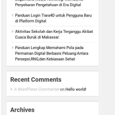
Penyebaran Pengetahuan di Era Digital
Panduan Login Tiara4D untuk Pengguna Baru
di Platform Digital
Aktivitas Sekolah dan Kerja Terganggu Akibat
Cuaca Buruk di Makassar
Panduan Lengkap Memahami Pola pada
Permainan Digital Berbasis Peluang:Antara
Persepsi,RNG,dan Kebiasaan Sehat
Recent Comments
A WordPress Commenter
on
Hello world!
Archives