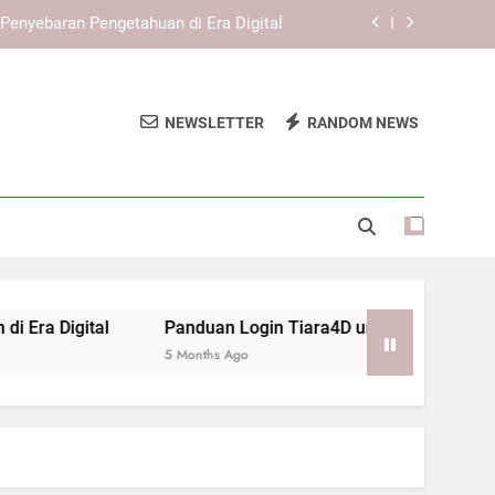
enyebaran Pengetahuan di Era Digital
tuk Pengguna Baru di Platform Digital
ganggu Akibat Cuaca Buruk di Makassar
NEWSLETTER
RANDOM NEWS
 Lama dan Baru agar Akses Lebih Aman
Yang Dirancang Meningkatkan Kekuatan Dan Daya Tahan Tubuh.
enyebaran Pengetahuan di Era Digital
tuk Pengguna Baru di Platform Digital
ganggu Akibat Cuaca Buruk di Makassar
ital
Panduan Login Tiara4D untuk Pengguna Baru di Pla
5 Months Ago