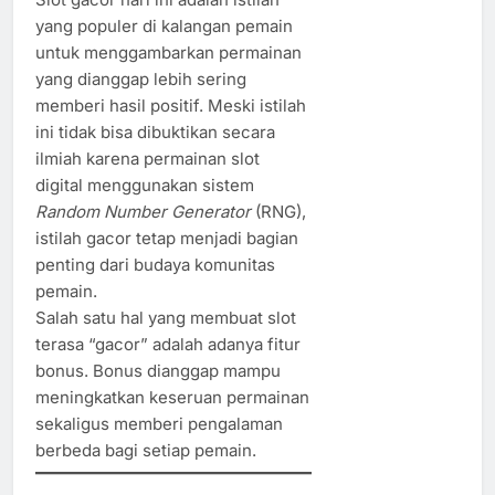
yang populer di kalangan pemain
untuk menggambarkan permainan
yang dianggap lebih sering
memberi hasil positif. Meski istilah
ini tidak bisa dibuktikan secara
ilmiah karena permainan slot
digital menggunakan sistem
Random Number Generator
(RNG),
istilah gacor tetap menjadi bagian
penting dari budaya komunitas
pemain.
Salah satu hal yang membuat slot
terasa “gacor” adalah adanya fitur
bonus. Bonus dianggap mampu
meningkatkan keseruan permainan
sekaligus memberi pengalaman
berbeda bagi setiap pemain.