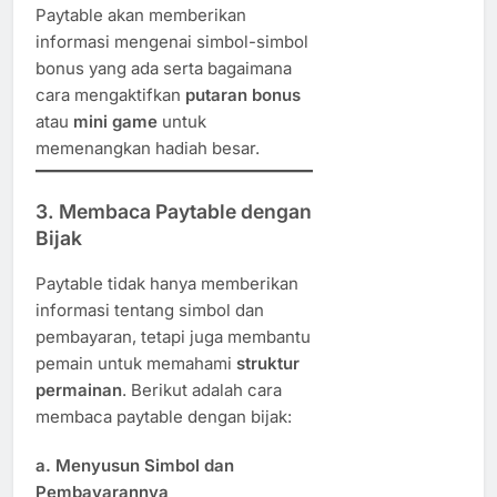
Paytable akan memberikan
informasi mengenai simbol-simbol
bonus yang ada serta bagaimana
cara mengaktifkan
putaran bonus
atau
mini game
untuk
memenangkan hadiah besar.
3.
Membaca Paytable dengan
Bijak
Paytable tidak hanya memberikan
informasi tentang simbol dan
pembayaran, tetapi juga membantu
pemain untuk memahami
struktur
permainan
. Berikut adalah cara
membaca paytable dengan bijak:
a. Menyusun Simbol dan
Pembayarannya