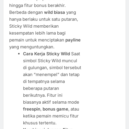
hingga fitur bonus berakhir.
Berbeda dengan
wild biasa
yang
hanya berlaku untuk satu putaran,
Sticky Wild memberikan
kesempatan lebih lama bagi
pemain untuk menciptakan
payline
yang menguntungkan.
Cara Kerja Sticky Wild
Saat
simbol Sticky Wild muncul
di gulungan, simbol tersebut
akan “menempel” dan tetap
di tempatnya selama
beberapa putaran
berikutnya. Fitur ini
biasanya aktif selama mode
freespin
,
bonus game
, atau
ketika pemain memicu fitur
khusus tertentu.