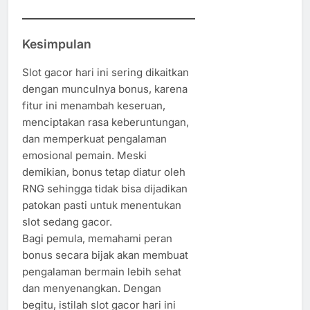
Kesimpulan
Slot gacor hari ini sering dikaitkan
dengan munculnya bonus, karena
fitur ini menambah keseruan,
menciptakan rasa keberuntungan,
dan memperkuat pengalaman
emosional pemain. Meski
demikian, bonus tetap diatur oleh
RNG sehingga tidak bisa dijadikan
patokan pasti untuk menentukan
slot sedang gacor.
Bagi pemula, memahami peran
bonus secara bijak akan membuat
pengalaman bermain lebih sehat
dan menyenangkan. Dengan
begitu, istilah slot gacor hari ini