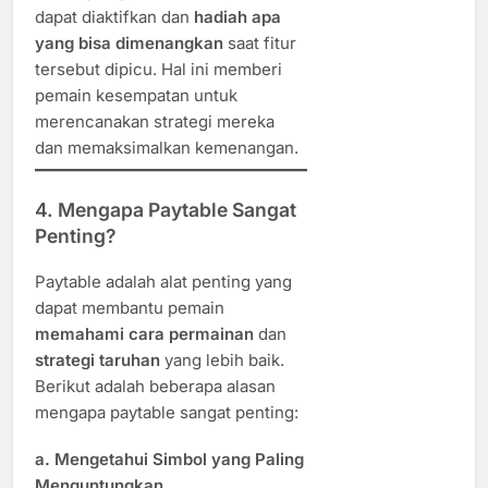
dapat diaktifkan dan
hadiah apa
yang bisa dimenangkan
saat fitur
tersebut dipicu. Hal ini memberi
pemain kesempatan untuk
merencanakan strategi mereka
dan memaksimalkan kemenangan.
4.
Mengapa Paytable Sangat
Penting?
Paytable adalah alat penting yang
dapat membantu pemain
memahami cara permainan
dan
strategi taruhan
yang lebih baik.
Berikut adalah beberapa alasan
mengapa paytable sangat penting:
a. Mengetahui Simbol yang Paling
Menguntungkan