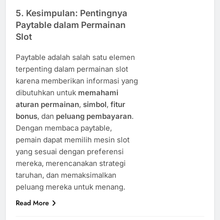
5.
Kesimpulan: Pentingnya
Paytable dalam Permainan
Slot
Paytable adalah salah satu elemen
terpenting dalam permainan slot
karena memberikan informasi yang
dibutuhkan untuk
memahami
aturan permainan
,
simbol
,
fitur
bonus
, dan
peluang pembayaran
.
Dengan membaca paytable,
pemain dapat memilih mesin slot
yang sesuai dengan preferensi
mereka, merencanakan strategi
taruhan, dan memaksimalkan
peluang mereka untuk menang.
Read More