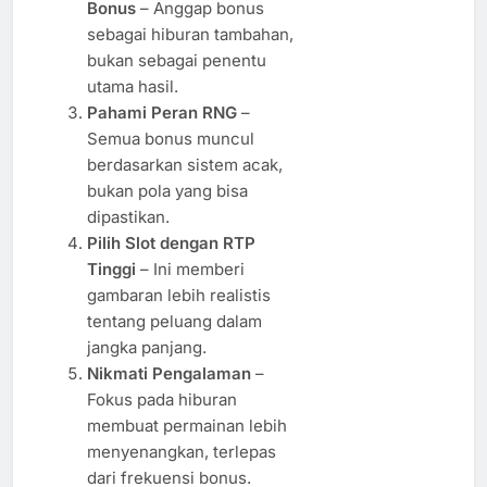
Bonus
– Anggap bonus
sebagai hiburan tambahan,
bukan sebagai penentu
utama hasil.
Pahami Peran RNG
–
Semua bonus muncul
berdasarkan sistem acak,
bukan pola yang bisa
dipastikan.
Pilih Slot dengan RTP
Tinggi
– Ini memberi
gambaran lebih realistis
tentang peluang dalam
jangka panjang.
Nikmati Pengalaman
–
Fokus pada hiburan
membuat permainan lebih
menyenangkan, terlepas
dari frekuensi bonus.