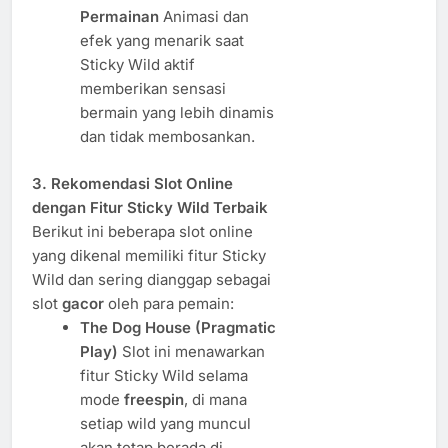
Permainan
Animasi dan
efek yang menarik saat
Sticky Wild aktif
memberikan sensasi
bermain yang lebih dinamis
dan tidak membosankan.
3. Rekomendasi Slot Online
dengan Fitur Sticky Wild Terbaik
Berikut ini beberapa slot online
yang dikenal memiliki fitur Sticky
Wild dan sering dianggap sebagai
slot
gacor
oleh para pemain:
The Dog House (Pragmatic
Play)
Slot ini menawarkan
fitur Sticky Wild selama
mode
freespin
, di mana
setiap wild yang muncul
akan tetap berada di