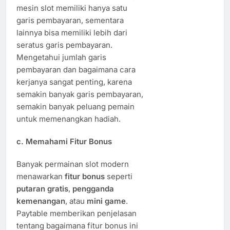
mesin slot memiliki hanya satu
garis pembayaran, sementara
lainnya bisa memiliki lebih dari
seratus garis pembayaran.
Mengetahui jumlah garis
pembayaran dan bagaimana cara
kerjanya sangat penting, karena
semakin banyak garis pembayaran,
semakin banyak peluang pemain
untuk memenangkan hadiah.
c. Memahami Fitur Bonus
Banyak permainan slot modern
menawarkan
fitur bonus
seperti
putaran gratis
,
pengganda
kemenangan
, atau
mini game
.
Paytable memberikan penjelasan
tentang bagaimana fitur bonus ini