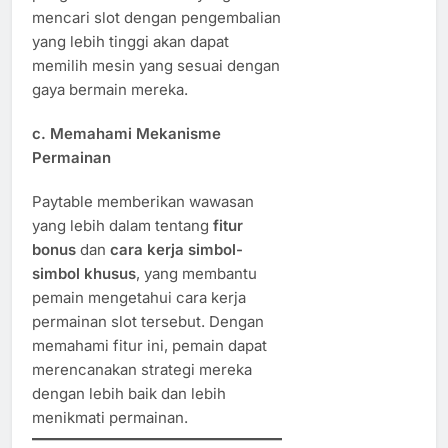
mencari slot dengan pengembalian
yang lebih tinggi akan dapat
memilih mesin yang sesuai dengan
gaya bermain mereka.
c. Memahami Mekanisme
Permainan
Paytable memberikan wawasan
yang lebih dalam tentang
fitur
bonus
dan
cara kerja simbol-
simbol khusus
, yang membantu
pemain mengetahui cara kerja
permainan slot tersebut. Dengan
memahami fitur ini, pemain dapat
merencanakan strategi mereka
dengan lebih baik dan lebih
menikmati permainan.