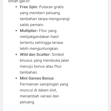
istilah gacor:
Free Spin:
Putaran gratis
yang memberi peluang
tambahan tanpa mengurangi
saldo pemain.
Multiplier:
Fitur yang
melipatgandakan hasil
tertentu sehingga terasa
lebih menguntungkan.
Wild dan Scatter:
Simbol
khusus yang membuka jalan
menuju bonus atau fitur
tambahan.
Mini Games Bonus:
Permainan sampingan yang
muncul di dalam slot,
menambah variasi dan
peluang.