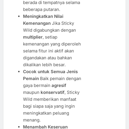
berada di tempatnya selama
beberapa putaran.
Meningkatkan Nilai
Kemenangan
Jika Sticky
Wild digabungkan dengan
multiplier
, setiap
kemenangan yang diperoleh
selama fitur ini aktif akan
digandakan atau bahkan
dikalikan lebih besar.
Cocok untuk Semua Jenis
Pemain
Baik pemain dengan
gaya bermain
agresif
maupun
konservatif
, Sticky
Wild memberikan manfaat
bagi siapa saja yang ingin
meningkatkan peluang
menang.
Menambah Keseruan