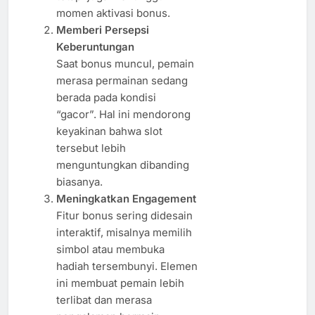
momen aktivasi bonus.
Memberi Persepsi
Keberuntungan
Saat bonus muncul, pemain
merasa permainan sedang
berada pada kondisi
“gacor”. Hal ini mendorong
keyakinan bahwa slot
tersebut lebih
menguntungkan dibanding
biasanya.
Meningkatkan Engagement
Fitur bonus sering didesain
interaktif, misalnya memilih
simbol atau membuka
hadiah tersembunyi. Elemen
ini membuat pemain lebih
terlibat dan merasa