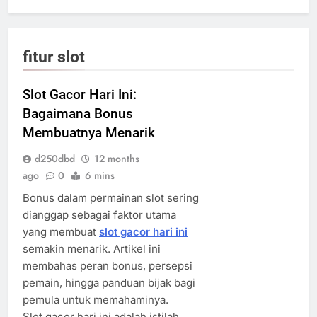
fitur slot
Slot Gacor Hari Ini:
Bagaimana Bonus
Membuatnya Menarik
d250dbd
12 months
ago
0
6 mins
Bonus dalam permainan slot sering
dianggap sebagai faktor utama
yang membuat
slot gacor hari ini
semakin menarik. Artikel ini
membahas peran bonus, persepsi
pemain, hingga panduan bijak bagi
pemula untuk memahaminya.
Slot gacor hari ini adalah istilah