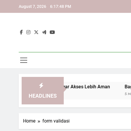
Skip
August 7, 2026
6:17:49 PM
to
content
Cro
Gabung De
a Lama dan Baru agar Akses Lebih Aman
Bagaimana Medi
5 Months Ago
HEADLINES
Home
form validasi