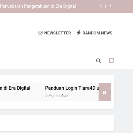
enyebaran Pengetahuan di Era Digital
tuk Pengguna Baru di Platform Digital
ganggu Akibat Cuaca Buruk di Makassar
NEWSLETTER
RANDOM NEWS
 Lama dan Baru agar Akses Lebih Aman
Yang Dirancang Meningkatkan Kekuatan Dan Daya Tahan Tubuh.
enyebaran Pengetahuan di Era Digital
tuk Pengguna Baru di Platform Digital
ganggu Akibat Cuaca Buruk di Makassar
al
Panduan Login Tiara4D untuk Pengguna Baru di Platfo
5 Months Ago