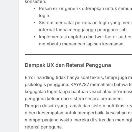
konsisten:
Pesan error generik diterapkan untuk semua
login.
Sistem mencatat percobaan login yang men
internal tanpa mengganggu pengguna sah.
Implementasi captcha dan two-factor authen
membantu menambah lapisan keamanan.
Dampak UX dan Retensi Pengguna
Error handling tidak hanya soal teknis, tetapi juga 
psikologis pengguna. KAYA787 memahami bahwa te
kegagalan login tanpa bantuan visual atau informa
pengguna keluar dari sistem secara permanen.
Dengan desain yang ramah dan sistem notifikasi re
diberi kesempatan untuk memperbaiki kesalahan 
memperpanjang waktu mereka di situs dan mening
retensi pengguna.