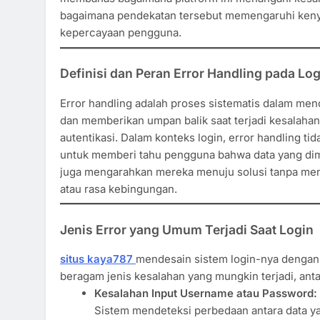
bagaimana pendekatan tersebut memengaruhi ken
kepercayaan pengguna.
Definisi dan Peran Error Handling pada Log
Error handling adalah proses sistematis dalam men
dan memberikan umpan balik saat terjadi kesalahan
autentikasi. Dalam konteks login, error handling ti
untuk memberi tahu pengguna bahwa data yang dim
juga mengarahkan mereka menuju solusi tanpa men
atau rasa kebingungan.
Jenis Error yang Umum Terjadi Saat Login
situs kaya787
mendesain sistem login-nya denga
beragam jenis kesalahan yang mungkin terjadi, antar
Kesalahan Input Username atau Password:
Sistem mendeteksi perbedaan antara data y