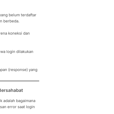
ang belum terdaftar
an berbeda.
ena koneksi dan
a login dilakukan
apan (response) yang
 Bersahabat
aik adalah bagaimana
san error saat login