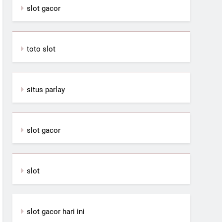
slot gacor
toto slot
situs parlay
slot gacor
slot
slot gacor hari ini