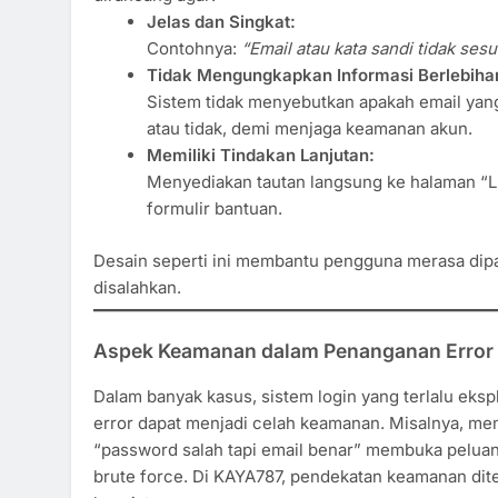
Jelas dan Singkat:
Contohnya:
“Email atau kata sandi tidak sesua
Tidak Mengungkapkan Informasi Berlebiha
Sistem tidak menyebutkan apakah email yan
atau tidak, demi menjaga keamanan akun.
Memiliki Tindakan Lanjutan:
Menyediakan tautan langsung ke halaman “L
formulir bantuan.
Desain seperti ini membantu pengguna merasa dip
disalahkan.
Aspek Keamanan dalam Penanganan Error
Dalam banyak kasus, sistem login yang terlalu eksp
error dapat menjadi celah keamanan. Misalnya, me
“password salah tapi email benar” membuka pelua
brute force. Di KAYA787, pendekatan keamanan dit