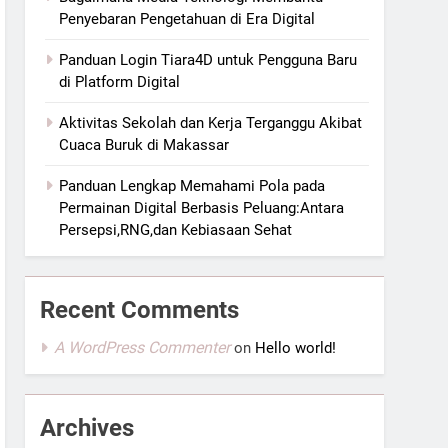
Penyebaran Pengetahuan di Era Digital
Panduan Login Tiara4D untuk Pengguna Baru
di Platform Digital
Aktivitas Sekolah dan Kerja Terganggu Akibat
Cuaca Buruk di Makassar
Panduan Lengkap Memahami Pola pada
Permainan Digital Berbasis Peluang:Antara
Persepsi,RNG,dan Kebiasaan Sehat
Recent Comments
A WordPress Commenter
on
Hello world!
Archives