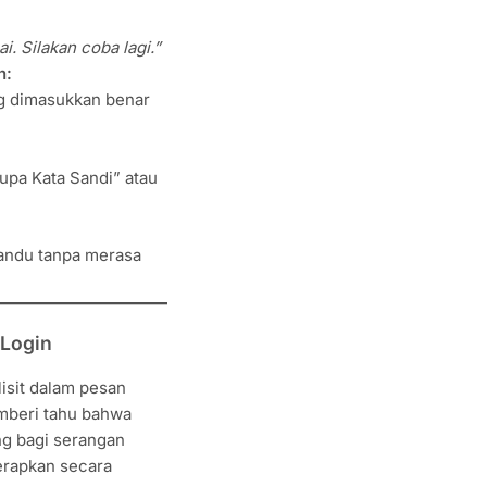
i. Silakan coba lagi.”
n:
g dimasukkan benar
upa Kata Sandi” atau
andu tanpa merasa
 Login
lisit dalam pesan
mberi tahu bahwa
ng bagi serangan
erapkan secara