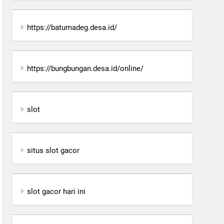
https://batumadeg.desa.id/
https://bungbungan.desa.id/online/
slot
situs slot gacor
slot gacor hari ini