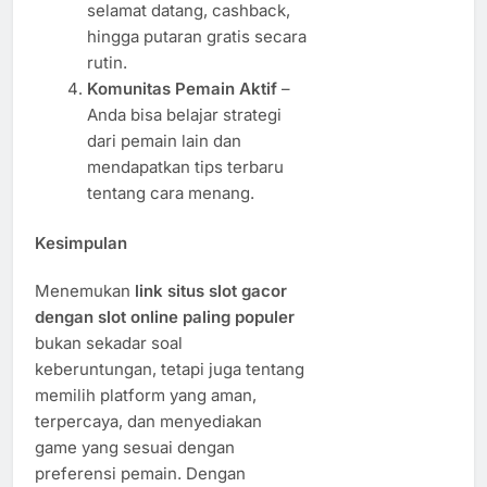
selamat datang, cashback,
hingga putaran gratis secara
rutin.
Komunitas Pemain Aktif
–
Anda bisa belajar strategi
dari pemain lain dan
mendapatkan tips terbaru
tentang cara menang.
Kesimpulan
Menemukan
link situs slot gacor
dengan slot online paling populer
bukan sekadar soal
keberuntungan, tetapi juga tentang
memilih platform yang aman,
terpercaya, dan menyediakan
game yang sesuai dengan
preferensi pemain. Dengan