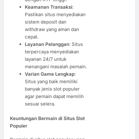
Keamanan Transaksi
:
Pastikan situs menyediakan
sistem deposit dan
withdraw yang aman dan
cepat.
Layanan Pelanggan
: Situs
terpercaya menyediakan
layanan 24/7 untuk
menangani masalah pemain.
Varian Game Lengkap
:
Situs yang baik memiliki
banyak jenis slot populer
agar pemain dapat memilih
sesuai selera.
Keuntungan Bermain di Situs Slot
Populer