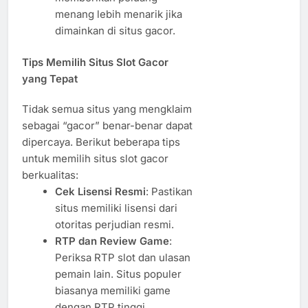
menang lebih menarik jika
dimainkan di situs gacor.
Tips Memilih Situs Slot Gacor
yang Tepat
Tidak semua situs yang mengklaim
sebagai “gacor” benar-benar dapat
dipercaya. Berikut beberapa tips
untuk memilih situs slot gacor
berkualitas:
Cek Lisensi Resmi
: Pastikan
situs memiliki lisensi dari
otoritas perjudian resmi.
RTP dan Review Game
:
Periksa RTP slot dan ulasan
pemain lain. Situs populer
biasanya memiliki game
dengan RTP tinggi.