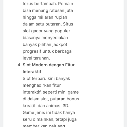
terus bertambah. Pemain
bisa menang ratusan juta
hingga miliaran rupiah
dalam satu putaran. Situs
slot gacor yang populer
biasanya menyediakan
banyak pilihan jackpot
progresif untuk berbagai
level taruhan.
Slot Modern dengan Fitur
Interaktif
Slot terbaru kini banyak
menghadirkan fitur
interaktif, seperti mini game
di dalam slot, putaran bonus
kreatif, dan animasi 3D.
Game jenis ini tidak hanya
seru dimainkan, tetapi juga
memberikan peluang