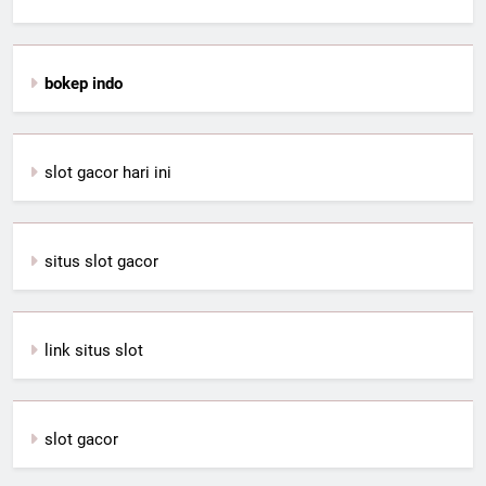
bokep indo
slot gacor hari ini
situs slot gacor
link situs slot
slot gacor