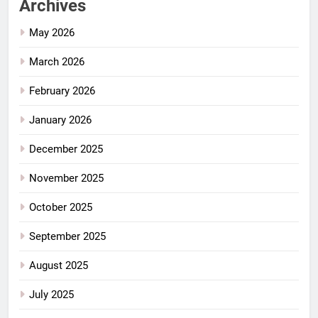
Archives
May 2026
March 2026
February 2026
January 2026
December 2025
November 2025
October 2025
September 2025
August 2025
July 2025