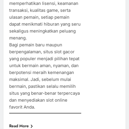
memperhatikan lisensi, keamanan
transaksi, kualitas game, serta
ulasan pemain, setiap pemain
dapat menikmati hiburan yang seru
sekaligus meningkatkan peluang
menang.
Bagi pemain baru maupun
berpengalaman, situs slot gacor
yang populer menjadi pilihan tepat
untuk bermain aman, nyaman, dan
berpotensi meraih kemenangan
maksimal. Jadi, sebelum mulai
bermain, pastikan selalu memilih
situs yang benar-benar terpercaya
dan menyediakan slot online
favorit Anda.
Read More