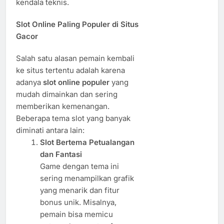
kendala teknis.
Slot Online Paling Populer di Situs
Gacor
Salah satu alasan pemain kembali
ke situs tertentu adalah karena
adanya
slot online populer
yang
mudah dimainkan dan sering
memberikan kemenangan.
Beberapa tema slot yang banyak
diminati antara lain:
Slot Bertema Petualangan
dan Fantasi
Game dengan tema ini
sering menampilkan grafik
yang menarik dan fitur
bonus unik. Misalnya,
pemain bisa memicu