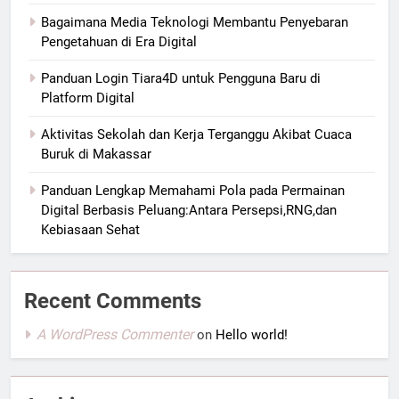
Bagaimana Media Teknologi Membantu Penyebaran
Pengetahuan di Era Digital
Panduan Login Tiara4D untuk Pengguna Baru di
Platform Digital
Aktivitas Sekolah dan Kerja Terganggu Akibat Cuaca
Buruk di Makassar
Panduan Lengkap Memahami Pola pada Permainan
Digital Berbasis Peluang:Antara Persepsi,RNG,dan
Kebiasaan Sehat
Recent Comments
A WordPress Commenter
on
Hello world!