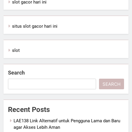
slot gacor hari ini
situs slot gacor hari ini
slot
Search
SEARCH
Recent Posts
LAE138 Link Alternatif untuk Pengguna Lama dan Baru
agar Akses Lebih Aman