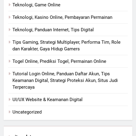
Teknologi, Game Online
Teknologi, Kasino Online, Pembayaran Permainan
Teknologi, Panduan Internet, Tips Digital
Tips Gaming, Strategi Multiplayer, Performa Tim, Role
dan Karakter, Gaya Hidup Gamers
Togel Online, Prediksi Togel, Permainan Online
Tutorial Login Online, Panduan Daftar Akun, Tips
Keamanan Digital, Strategi Proteksi Akun, Situs Judi
Terpercaya
UI/UX Website & Keamanan Digital
Uncategorized