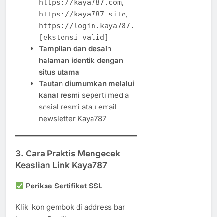
,
https://kaya787.com
,
https://kaya787.site
https://login.kaya787.
[ekstensi valid]
Tampilan dan desain
halaman identik dengan
situs utama
Tautan diumumkan melalui
kanal resmi
seperti media
sosial resmi atau email
newsletter Kaya787
3. Cara Praktis Mengecek
Keaslian Link Kaya787
Periksa Sertifikat SSL
Klik ikon gembok di address bar