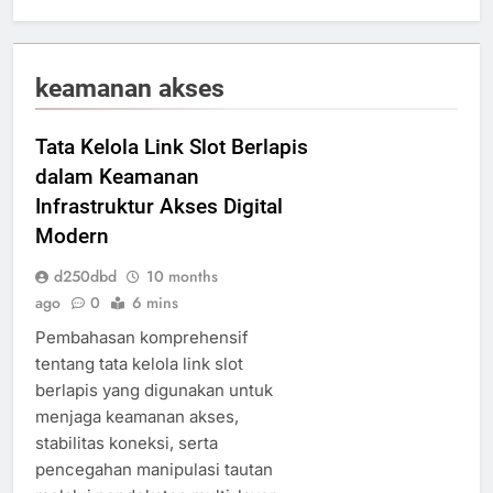
keamanan akses
Tata Kelola Link Slot Berlapis
dalam Keamanan
Infrastruktur Akses Digital
Modern
d250dbd
10 months
ago
0
6 mins
Pembahasan komprehensif
tentang tata kelola link slot
berlapis yang digunakan untuk
menjaga keamanan akses,
stabilitas koneksi, serta
pencegahan manipulasi tautan