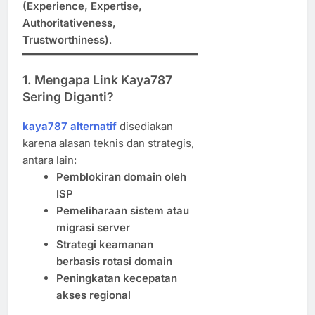
(Experience, Expertise,
Authoritativeness,
Trustworthiness)
.
1. Mengapa Link Kaya787
Sering Diganti?
kaya787 alternatif
disediakan
karena alasan teknis dan strategis,
antara lain:
Pemblokiran domain oleh
ISP
Pemeliharaan sistem atau
migrasi server
Strategi keamanan
berbasis rotasi domain
Peningkatan kecepatan
akses regional