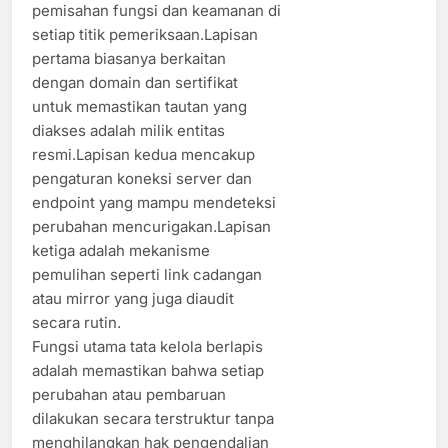
pemisahan fungsi dan keamanan di
setiap titik pemeriksaan.Lapisan
pertama biasanya berkaitan
dengan domain dan sertifikat
untuk memastikan tautan yang
diakses adalah milik entitas
resmi.Lapisan kedua mencakup
pengaturan koneksi server dan
endpoint yang mampu mendeteksi
perubahan mencurigakan.Lapisan
ketiga adalah mekanisme
pemulihan seperti link cadangan
atau mirror yang juga diaudit
secara rutin.
Fungsi utama tata kelola berlapis
adalah memastikan bahwa setiap
perubahan atau pembaruan
dilakukan secara terstruktur tanpa
menghilangkan hak pengendalian