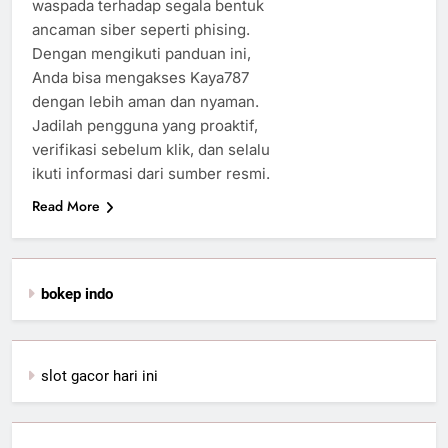
waspada terhadap segala bentuk
ancaman siber seperti phising.
Dengan mengikuti panduan ini,
Anda bisa mengakses Kaya787
dengan lebih aman dan nyaman.
Jadilah pengguna yang proaktif,
verifikasi sebelum klik, dan selalu
ikuti informasi dari sumber resmi.
Read More
bokep indo
slot gacor hari ini