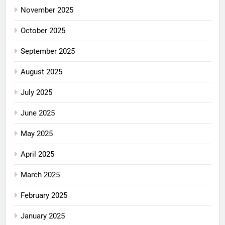
November 2025
October 2025
September 2025
August 2025
July 2025
June 2025
May 2025
April 2025
March 2025
February 2025
January 2025