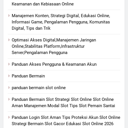
Keamanan dan Kebiasaan Online
Manajemen Konten, Strategi Digital, Edukasi Online,
Informasi Game, Pengalaman Pengguna, Komunitas
Digital, Tips dan Trik
Optimasi Akses Digital,Manajemen Jaringan
Online,Stabilitas Platform,Infrastruktur
Server,Pengalaman Pengguna
Panduan Akses Pengguna & Keamanan Akun
Panduan Bermain
panduan bermain slot online
Panduan Bermain Slot Strategi Slot Online Slot Online
Aman Manajemen Modal Slot Tips Slot Pemain Santai
Panduan Login Slot Aman Tips Proteksi Akun Slot Online
Strategi Bermain Slot Gacor Edukasi Slot Online 2026