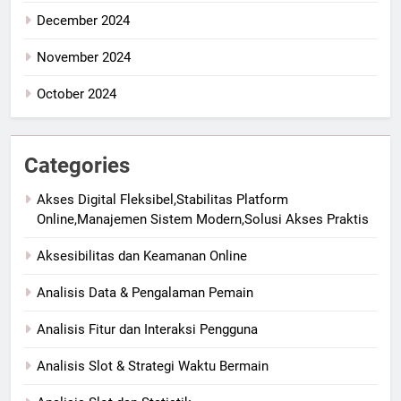
December 2024
November 2024
October 2024
Categories
Akses Digital Fleksibel,Stabilitas Platform
Online,Manajemen Sistem Modern,Solusi Akses Praktis
Aksesibilitas dan Keamanan Online
Analisis Data & Pengalaman Pemain
Analisis Fitur dan Interaksi Pengguna
Analisis Slot & Strategi Waktu Bermain