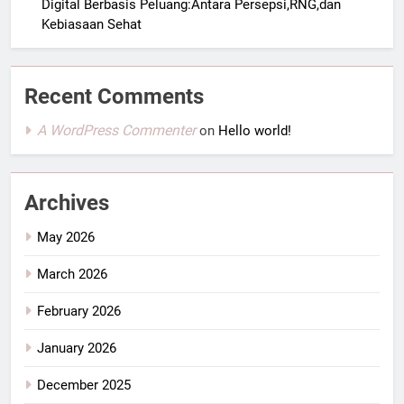
Digital Berbasis Peluang:Antara Persepsi,RNG,dan
Kebiasaan Sehat
Recent Comments
A WordPress Commenter
on
Hello world!
Archives
May 2026
March 2026
February 2026
January 2026
December 2025