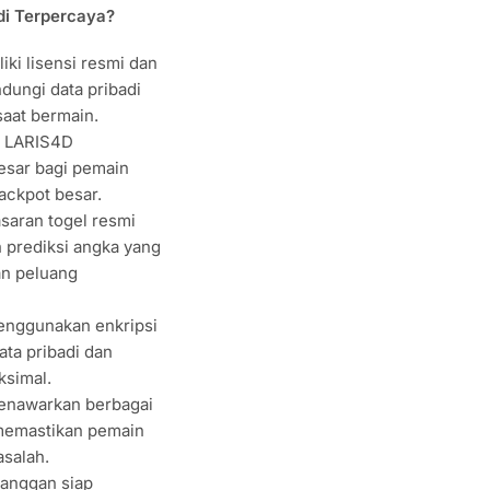
i Terpercaya?
iki lisensi resmi dan
dungi data pribadi
saat bermain.
di LARIS4D
esar bagi pemain
ackpot besar.
saran togel resmi
n prediksi angka yang
n peluang
enggunakan enkripsi
ata pribadi dan
ksimal.
enawarkan berbagai
memastikan pemain
salah.
langgan siap