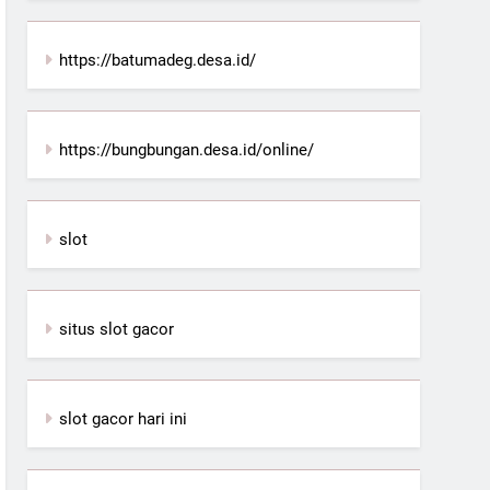
https://batumadeg.desa.id/
https://bungbungan.desa.id/online/
slot
situs slot gacor
slot gacor hari ini