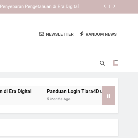
enyebaran Pengetahuan di Era Digital
tuk Pengguna Baru di Platform Digital
ganggu Akibat Cuaca Buruk di Makassar
NEWSLETTER
RANDOM NEWS
 Lama dan Baru agar Akses Lebih Aman
Yang Dirancang Meningkatkan Kekuatan Dan Daya Tahan Tubuh.
enyebaran Pengetahuan di Era Digital
tuk Pengguna Baru di Platform Digital
ganggu Akibat Cuaca Buruk di Makassar
al
Panduan Login Tiara4D untuk Pengguna Baru di Platfo
5 Months Ago