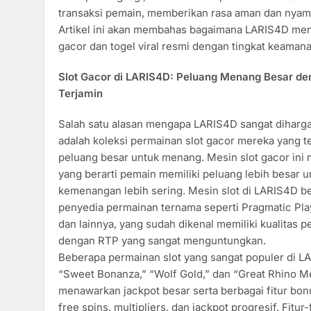
transaksi pemain, memberikan rasa aman dan nyam
Artikel ini akan membahas bagaimana LARIS4D me
gacor dan togel viral resmi dengan tingkat keaman
Slot Gacor di LARIS4D: Peluang Menang Besar 
Terjamin
Salah satu alasan mengapa LARIS4D sangat diharga
adalah koleksi permainan slot gacor mereka yang t
peluang besar untuk menang. Mesin slot gacor ini m
yang berarti pemain memiliki peluang lebih besar 
kemenangan lebih sering. Mesin slot di LARIS4D b
penyedia permainan ternama seperti Pragmatic Play
dan lainnya, yang sudah dikenal memiliki kualitas p
dengan RTP yang sangat menguntungkan.
Beberapa permainan slot yang sangat populer di LA
“Sweet Bonanza,” “Wolf Gold,” dan “Great Rhino 
menawarkan jackpot besar serta berbagai fitur bon
free spins, multipliers, dan jackpot progresif. Fitur-f