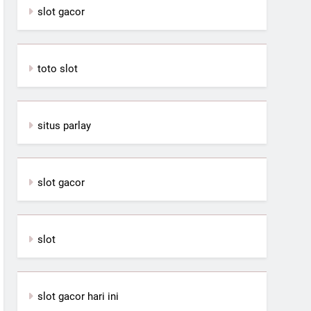
slot gacor
toto slot
situs parlay
slot gacor
slot
slot gacor hari ini