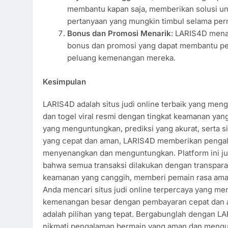
membantu kapan saja, memberikan solusi un
pertanyaan yang mungkin timbul selama per
Bonus dan Promosi Menarik
: LARIS4D mena
bonus dan promosi yang dapat membantu p
peluang kemenangan mereka.
Kesimpulan
LARIS4D adalah situs judi online terbaik yang men
dan togel viral resmi dengan tingkat keamanan yan
yang menguntungkan, prediksi yang akurat, serta 
yang cepat dan aman, LARIS4D memberikan penga
menyenangkan dan menguntungkan. Platform ini j
bahwa semua transaksi dilakukan dengan transpara
keamanan yang canggih, memberi pemain rasa aman
Anda mencari situs judi online terpercaya yang m
kemenangan besar dengan pembayaran cepat dan
adalah pilihan yang tepat. Bergabunglah dengan L
nikmati pengalaman bermain yang aman dan meng