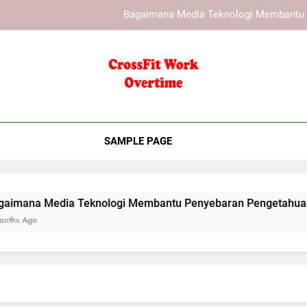
Bagaimana Media Teknologi Membantu P
Panduan Login Tiara4D un
Aktivitas Sekolah dan Kerja Ter
ssFit Work Overtime
LAE138 Link Alternatif untuk Pengguna
ngan CrossFit Work Overtime Untuk Pelatihan Fisik Intensif 
Bagaimana Media Teknologi Membantu P
SAMPLE PAGE
Panduan Login Tiara4D un
Aktivitas Sekolah dan Kerja Ter
a Teknologi Membantu Penyebaran Pengetahuan di Era Digit