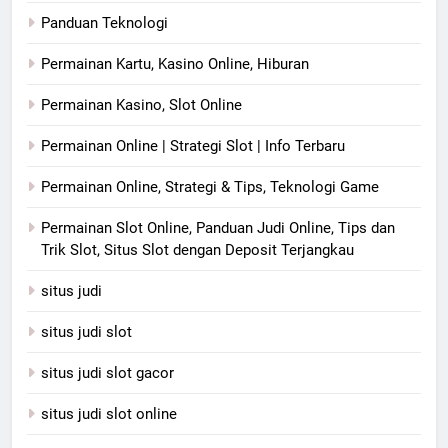
Panduan Teknologi
Permainan Kartu, Kasino Online, Hiburan
Permainan Kasino, Slot Online
Permainan Online | Strategi Slot | Info Terbaru
Permainan Online, Strategi & Tips, Teknologi Game
Permainan Slot Online, Panduan Judi Online, Tips dan
Trik Slot, Situs Slot dengan Deposit Terjangkau
situs judi
situs judi slot
situs judi slot gacor
situs judi slot online