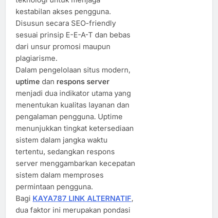
kestabilan akses pengguna.
Disusun secara SEO-friendly
sesuai prinsip E-E-A-T dan bebas
dari unsur promosi maupun
plagiarisme.
Dalam pengelolaan situs modern,
uptime
dan
respons server
menjadi dua indikator utama yang
menentukan kualitas layanan dan
pengalaman pengguna. Uptime
menunjukkan tingkat ketersediaan
sistem dalam jangka waktu
tertentu, sedangkan respons
server menggambarkan kecepatan
sistem dalam memproses
permintaan pengguna.
Bagi
KAYA787 LINK ALTERNATIF
,
dua faktor ini merupakan pondasi