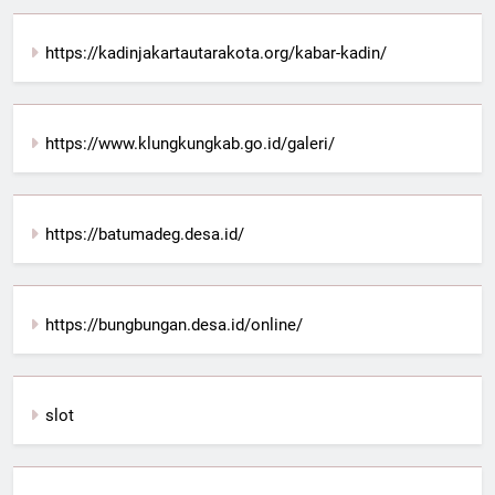
https://kadinjakartautarakota.org/kabar-kadin/
https://www.klungkungkab.go.id/galeri/
https://batumadeg.desa.id/
https://bungbungan.desa.id/online/
slot