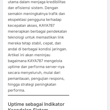
utama dalam menjaga kredibilitas
dan efisiensi sistem. Dengan
semakin meningkatnya trafik dan
ekspektasi pengguna terhadap
kecepatan akses, KAYA787
menerapkan berbagai pendekatan
teknologi untuk memastikan link
mereka tetap stabil, cepat, dan
andal di berbagai kondisi jaringan.
Artikel ini akan meninjau
bagaimana KAYA787 mengelola
uptime dan performa server-nya
secara menyeluruh, mulai dari
pemantauan, pengujian respons,
hingga strategi peningkatan
performa.
Uptime sebagai Indikator