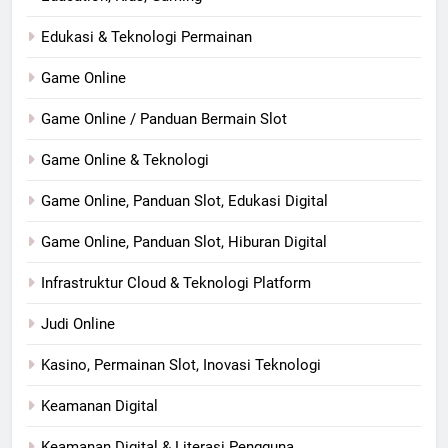
Edukasi & Teknologi Permainan
Game Online
Game Online / Panduan Bermain Slot
Game Online & Teknologi
Game Online, Panduan Slot, Edukasi Digital
Game Online, Panduan Slot, Hiburan Digital
Infrastruktur Cloud & Teknologi Platform
Judi Online
Kasino, Permainan Slot, Inovasi Teknologi
Keamanan Digital
Keamanan Digital & Literasi Pengguna