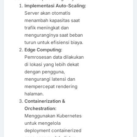
Implementasi Auto-Scaling:
Server akan otomatis
menambah kapasitas saat
trafik meningkat dan
menguranginya saat beban
turun untuk efisiensi biaya.
Edge Computing:
Pemrosesan data dilakukan
di lokasi yang lebih dekat
dengan pengguna,
mengurangi latensi dan
mempercepat rendering
halaman.
Containerization &
Orchestration:
Menggunakan Kubernetes
untuk mengelola
deployment containerized