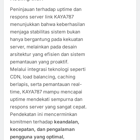
Peninjauan terhadap uptime dan
respons server link KAYA787
menunjukkan bahwa keberhasilan
menjaga stabilitas sistem bukan
hanya bergantung pada kekuatan
server, melainkan pada desain
arsitektur yang efisien dan sistem
pemantauan yang proaktif.
Melalui integrasi teknologi seperti
CDN, load balancing, caching
berlapis, serta pemantauan real-
time, KAYA787 mampu mencapai
uptime mendekati sempurna dan
respons server yang sangat cepat.
Pendekatan ini mencerminkan
komitmen terhadap
keandalan,
kecepatan, dan pengalaman
pengguna yang optimal
,