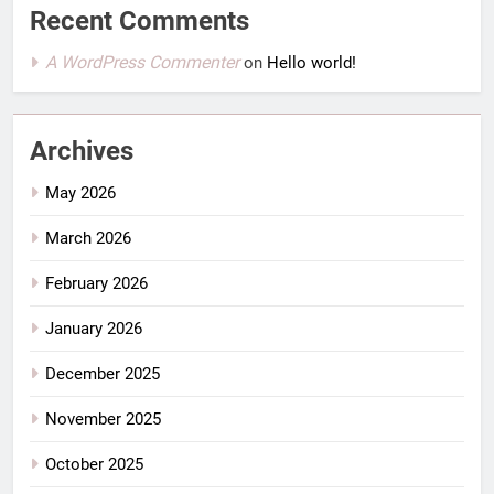
Recent Comments
A WordPress Commenter
on
Hello world!
Archives
May 2026
March 2026
February 2026
January 2026
December 2025
November 2025
October 2025