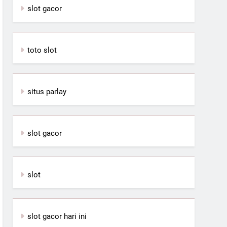
slot gacor
toto slot
situs parlay
slot gacor
slot
slot gacor hari ini