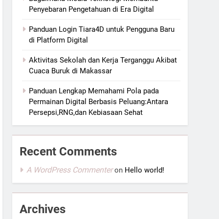
Penyebaran Pengetahuan di Era Digital
Panduan Login Tiara4D untuk Pengguna Baru
di Platform Digital
Aktivitas Sekolah dan Kerja Terganggu Akibat
Cuaca Buruk di Makassar
Panduan Lengkap Memahami Pola pada
Permainan Digital Berbasis Peluang:Antara
Persepsi,RNG,dan Kebiasaan Sehat
Recent Comments
A WordPress Commenter
on
Hello world!
Archives