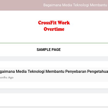
Bagaimana Media Teknologi Membantu P
Panduan Login Tiara4D un
Aktivitas Sekolah dan Kerja Ter
ssFit Work Overtime
LAE138 Link Alternatif untuk Pengguna
ngan CrossFit Work Overtime Untuk Pelatihan Fisik Intensif 
Bagaimana Media Teknologi Membantu P
SAMPLE PAGE
Panduan Login Tiara4D un
Aktivitas Sekolah dan Kerja Ter
a Teknologi Membantu Penyebaran Pengetahuan di Era Digit