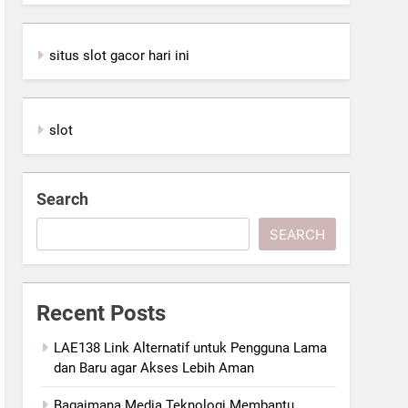
situs slot gacor hari ini
slot
Search
SEARCH
Recent Posts
LAE138 Link Alternatif untuk Pengguna Lama
dan Baru agar Akses Lebih Aman
Bagaimana Media Teknologi Membantu