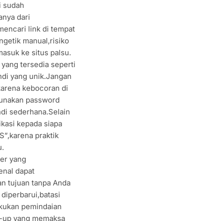
mi sudah
anya dari
mencari link di tempat
ngetik manual,risiko
masuk ke situs palsu.
 yang tersedia seperti
andi yang unik.Jangan
karena kebocoran di
Gunakan password
di sederhana.Selain
kasi kepada siapa
”,karena praktik
u.
er yang
enal dapat
n tujuan tanpa Anda
 diperbarui,batasi
akukan pemindaian
p-up yang memaksa