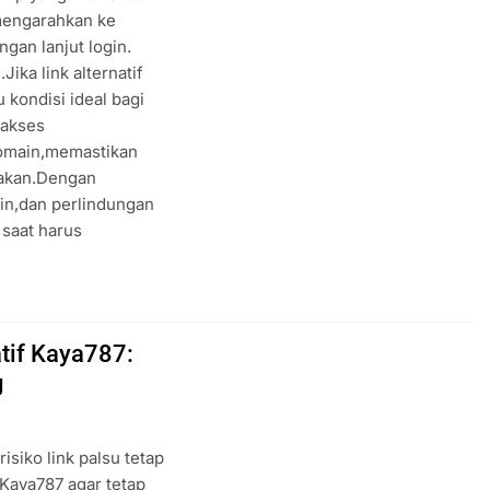
 mengarahkan ke
gan lanjut login.
Jika link alternatif
 kondisi ideal bagi
 akses
omain,memastikan
gakan.Dengan
plin,dan perlindungan
 saat harus
tif Kaya787:
g
siko link palsu tetap
 Kaya787 agar tetap