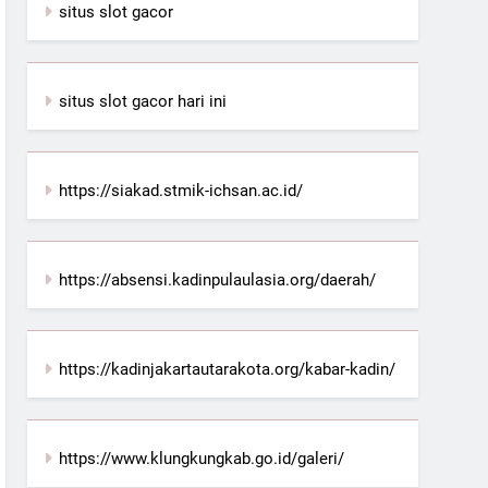
situs slot gacor
situs slot gacor hari ini
https://siakad.stmik-ichsan.ac.id/
https://absensi.kadinpulaulasia.org/daerah/
https://kadinjakartautarakota.org/kabar-kadin/
https://www.klungkungkab.go.id/galeri/