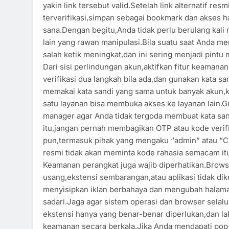
yakin link tersebut valid.Setelah link alternatif res
terverifikasi,simpan sebagai bookmark dan akses h
sana.Dengan begitu,Anda tidak perlu berulang kali 
lain yang rawan manipulasi.Bila suatu saat Anda me
salah ketik meningkat,dan ini sering menjadi pintu 
Dari sisi perlindungan akun,aktifkan fitur keamanan
verifikasi dua langkah bila ada,dan gunakan kata s
memakai kata sandi yang sama untuk banyak akun,
satu layanan bisa membuka akses ke layanan lain.
manager agar Anda tidak tergoda membuat kata san
itu,jangan pernah membagikan OTP atau kode verifi
pun,termasuk pihak yang mengaku “admin” atau “CS
resmi tidak akan meminta kode rahasia semacam it
Keamanan perangkat juga wajib diperhatikan.Brows
usang,ekstensi sembarangan,atau aplikasi tidak dik
menyisipkan iklan berbahaya dan mengubah halama
sadari.Jaga agar sistem operasi dan browser selalu
ekstensi hanya yang benar-benar diperlukan,dan l
keamanan secara berkala.Jika Anda mendapati po