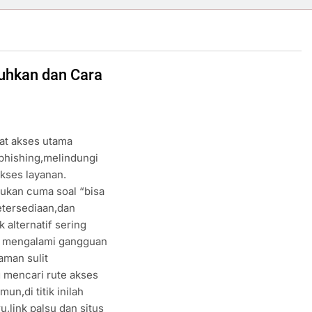
tuhkan dan Cara
at akses utama
phishing,melindungi
kses layanan.
bukan cuma soal “bisa
ketersediaan,dan
alternatif sering
ng mengalami gangguan
aman sulit
g mencari rute akses
un,di titik inilah
u,link palsu dan situs