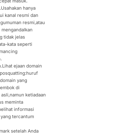
 cepat masuk.
i.Usahakan hanya
ui kanal resmi dan
engumuman resmi,atau
ri mengandalkan
 tidak jelas
ta-kata seperti
memancing
.
n.Lihat ejaan domain
yposquatting:huruf
 domain yang
gembok di
 asli,namun ketiadaan
tus meminta
melihat informasi
n yang tercantum
mark setelah Anda