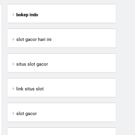
bokep indo
slot gacor hari ini
situs slot gacor
link situs slot
slot gacor