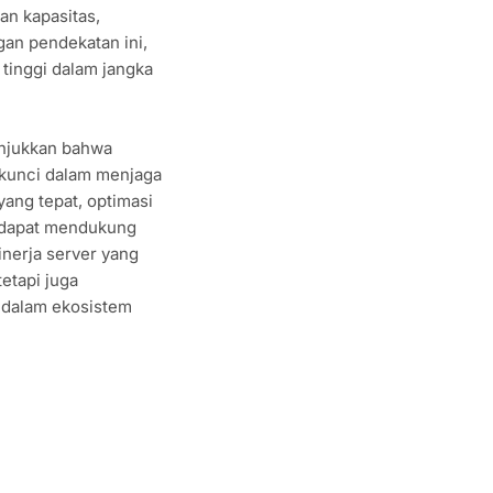
an kapasitas,
gan pendekatan ini,
tinggi dalam jangka
unjukkan bahwa
r kunci dalam menjaga
ang tepat, optimasi
er dapat mendukung
inerja server yang
etapi juga
dalam ekosistem