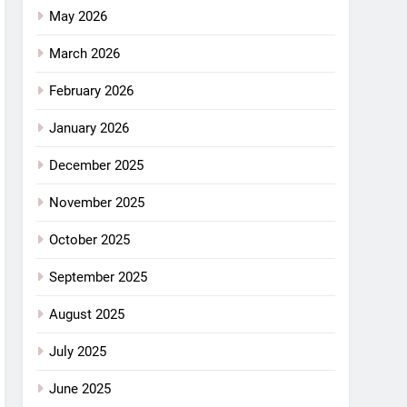
May 2026
March 2026
February 2026
January 2026
December 2025
November 2025
October 2025
September 2025
August 2025
July 2025
June 2025