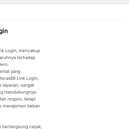
gin
Link Login, mencakup
garuhnya terhadap
ern.
ental yang
Horas88 Link Login,
 layanan, sangat
ang mendukungnya.
an respon, tetapi
itas manajemen beban
n berlangsung cepat,