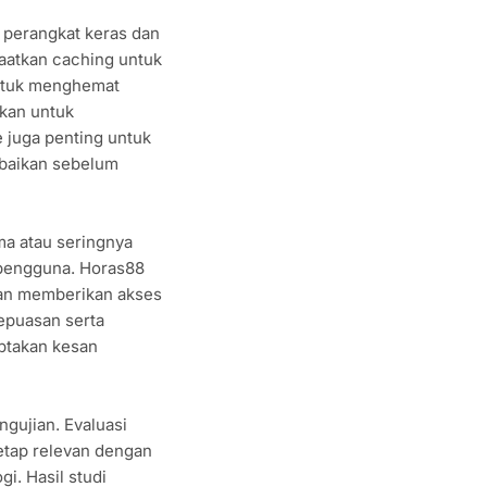
i perangkat keras dan
aatkan caching untuk
untuk menghemat
lkan untuk
 juga penting untuk
rbaikan sebelum
ma atau seringnya
pengguna. Horas88
akan memberikan akses
kepuasan serta
iptakan kesan
engujian. Evaluasi
etap relevan dengan
. Hasil studi