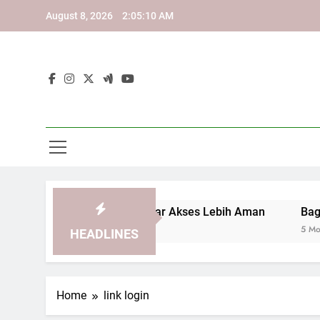
Skip
August 8, 2026
2:05:11 AM
to
content
Cro
Gabung De
 Lama dan Baru agar Akses Lebih Aman
Bagaimana Medi
5 Months Ago
HEADLINES
Home
link login