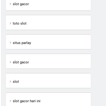
slot gacor
toto slot
situs parlay
slot gacor
slot
slot gacor hari ini