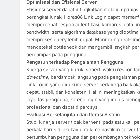
Optimisasi dan Efisiensi Server
Efisiensi server dapat ditingkatkan melalui optimas
perangkat lunak. Horas88 Link Login dapat memanf
mempercepat respon autentikasi, kompresi data 
bandwidth, serta algoritma database yang dioptima
memproses query lebih cepat. Monitoring real-time
mendeteksi bottleneck dan mengambil langkah pe
berdampak pada pengguna.
Pengaruh terhadap Pengalaman Pengguna
Kinerja server yang buruk, seperti waktu respon la
downtime
, berdampak langsung pada pengalaman 
Link Login yang didukung server berkinerja baik 
cepat, stabil, dan konsisten. Hal ini meningkatkan 
loyalitas pengguna, karena login yang mulus menc
profesional dan dapat dipercaya.
Evaluasi Berkelanjutan dan Iterasi Sistem
Studi kinerja server tidak berhenti pada satu kali p
berkala harus dilakukan untuk memastikan server t
pertumbuhan pengguna dan perkembangan teknologi