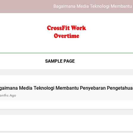
Bagaimana Media Teknologi Membantu P
Panduan Login Tiara4D un
Aktivitas Sekolah dan Kerja Ter
ssFit Work Overtime
LAE138 Link Alternatif untuk Pengguna
ngan CrossFit Work Overtime Untuk Pelatihan Fisik Intensif 
Bagaimana Media Teknologi Membantu P
SAMPLE PAGE
Panduan Login Tiara4D un
Aktivitas Sekolah dan Kerja Ter
a Teknologi Membantu Penyebaran Pengetahuan di Era Digit