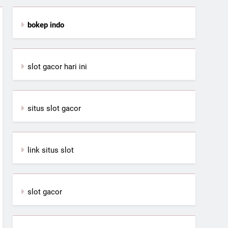
bokep indo
slot gacor hari ini
situs slot gacor
link situs slot
slot gacor