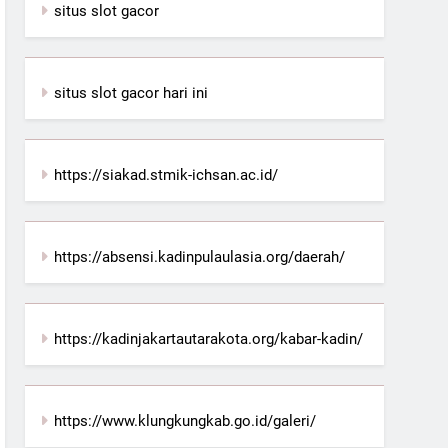
situs slot gacor
situs slot gacor hari ini
https://siakad.stmik-ichsan.ac.id/
https://absensi.kadinpulaulasia.org/daerah/
https://kadinjakartautarakota.org/kabar-kadin/
https://www.klungkungkab.go.id/galeri/