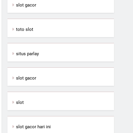
slot gacor
toto slot
situs parlay
slot gacor
slot
slot gacor hari ini