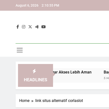
Skip
August 6, 2026
2:10:56 PM
to
content
Cro
Gabung De
a Lama dan Baru agar Akses Lebih Aman
Bagaimana Medi
5 Months Ago
HEADLINES
Home
link situs alternatif corlaslot