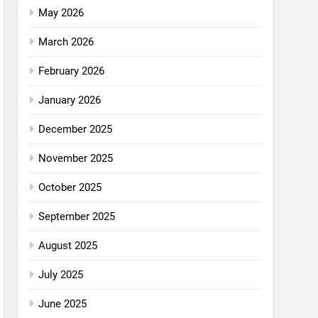
May 2026
March 2026
February 2026
January 2026
December 2025
November 2025
October 2025
September 2025
August 2025
July 2025
June 2025