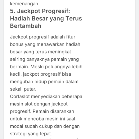
kemenangan.
5. Jackpot Progresif:
Hadiah Besar yang Terus
Bertambah
Jackpot progresif adalah fitur
bonus yang menawarkan hadiah
besar yang terus meningkat
seiring banyaknya pemain yang
bermain. Meski peluangnya lebih
kecil, jackpot progresif bisa
mengubah hidup pemain dalam
sekali putar.
Corlaslot menyediakan beberapa
mesin slot dengan jackpot
progresif. Pemain disarankan
untuk mencoba mesin ini saat
modal sudah cukup dan dengan
strategi yang tepat.