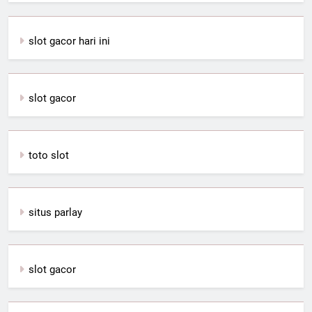
slot gacor hari ini
slot gacor
toto slot
situs parlay
slot gacor