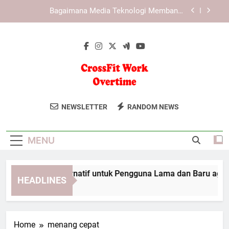
Penyebaran Pengetahuan di Era Digital
Skip
Panduan Login Tiara4D untuk Pengguna Baru di
to
Platform Digital
content
Aktivitas Sekolah dan Kerja Terganggu Akibat
Cuaca Buruk di Makassar
LAE138 Link Alternatif untuk Pengguna Lama dan
Baru agar Akses Lebih Aman
Bagaimana Media Teknologi Membantu
Penyebaran Pengetahuan di Era Digital
CrossFit Work
Gabung Dengan CrossFit Work Overtime
Panduan Login Tiara4D untuk Pengguna Baru di
NEWSLETTER
RANDOM NEWS
Overtime
Platform Digital
Untuk Pelatihan Fisik Intensif Yang
Dirancang Meningkatkan Kekuatan Dan
Aktivitas Sekolah dan Kerja Terganggu Akibat
Cuaca Buruk di Makassar
MENU
Daya Tahan Tubuh.
LAE138 Link Alternatif untuk Pengguna Lama dan Baru agar 
HEADLINES
3 Months Ago
Home
menang cepat