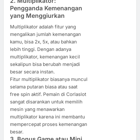
2. Multiplikator:
Pengganda Kemenangan
yang Menggiurkan
Multiplikator adalah fitur yang
mengalikan jumlah kemenangan
kamu, bisa 2x, 5x, atau bahkan
lebih tinggi. Dengan adanya
multiplikator, kemenangan kecil
sekalipun bisa berubah menjadi
besar secara instan.
Fitur multiplikator biasanya muncul
selama putaran biasa atau saat
free spin aktif. Pemain di Corlaslot
sangat disarankan untuk memilih
mesin yang menawarkan
multiplikator karena ini membantu
mempercepat proses kemenangan
besar.
3. Bonus Game atau Mini