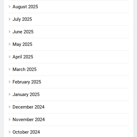
August 2025
July 2025
June 2025
May 2025
April 2025
March 2025
February 2025
January 2025
December 2024
November 2024
October 2024