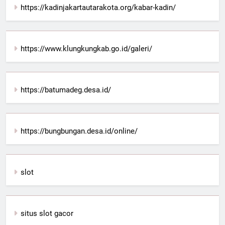
https://kadinjakartautarakota.org/kabar-kadin/
https://www.klungkungkab.go.id/galeri/
https://batumadeg.desa.id/
https://bungbungan.desa.id/online/
slot
situs slot gacor