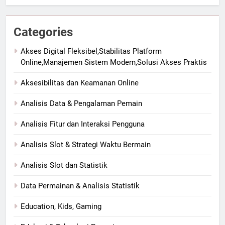
Categories
Akses Digital Fleksibel,Stabilitas Platform
Online,Manajemen Sistem Modern,Solusi Akses Praktis
Aksesibilitas dan Keamanan Online
Analisis Data & Pengalaman Pemain
Analisis Fitur dan Interaksi Pengguna
Analisis Slot & Strategi Waktu Bermain
Analisis Slot dan Statistik
Data Permainan & Analisis Statistik
Education, Kids, Gaming