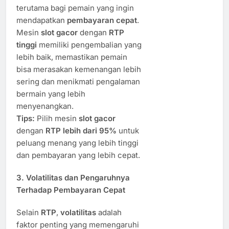
terutama bagi pemain yang ingin
mendapatkan
pembayaran cepat
.
Mesin
slot gacor
dengan
RTP
tinggi
memiliki pengembalian yang
lebih baik, memastikan pemain
bisa merasakan kemenangan lebih
sering dan menikmati pengalaman
bermain yang lebih
menyenangkan.
Tips:
Pilih mesin
slot gacor
dengan
RTP lebih dari 95%
untuk
peluang menang yang lebih tinggi
dan pembayaran yang lebih cepat.
3.
Volatilitas dan Pengaruhnya
Terhadap Pembayaran Cepat
Selain
RTP
,
volatilitas
adalah
faktor penting yang memengaruhi