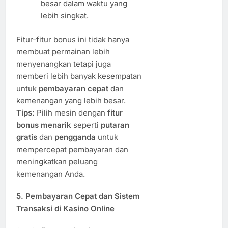
besar dalam waktu yang
lebih singkat.
Fitur-fitur bonus ini tidak hanya
membuat permainan lebih
menyenangkan tetapi juga
memberi lebih banyak kesempatan
untuk
pembayaran cepat
dan
kemenangan yang lebih besar.
Tips:
Pilih mesin dengan
fitur
bonus menarik
seperti
putaran
gratis
dan
pengganda
untuk
mempercepat pembayaran dan
meningkatkan peluang
kemenangan Anda.
5.
Pembayaran Cepat dan Sistem
Transaksi di Kasino Online