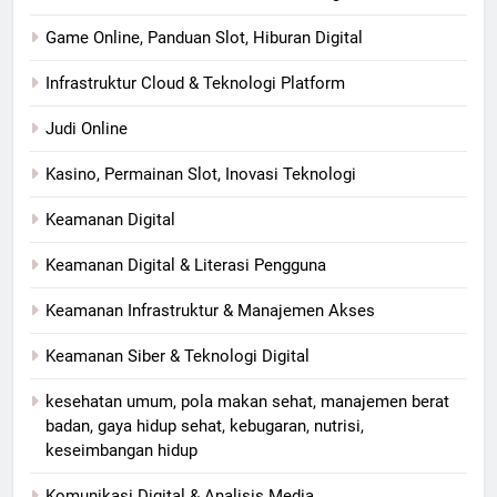
Game Online, Panduan Slot, Hiburan Digital
Infrastruktur Cloud & Teknologi Platform
Judi Online
Kasino, Permainan Slot, Inovasi Teknologi
Keamanan Digital
Keamanan Digital & Literasi Pengguna
Keamanan Infrastruktur & Manajemen Akses
Keamanan Siber & Teknologi Digital
kesehatan umum, pola makan sehat, manajemen berat
badan, gaya hidup sehat, kebugaran, nutrisi,
keseimbangan hidup
Komunikasi Digital & Analisis Media