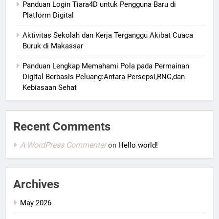
Panduan Login Tiara4D untuk Pengguna Baru di
Platform Digital
Aktivitas Sekolah dan Kerja Terganggu Akibat Cuaca
Buruk di Makassar
Panduan Lengkap Memahami Pola pada Permainan
Digital Berbasis Peluang:Antara Persepsi,RNG,dan
Kebiasaan Sehat
Recent Comments
A WordPress Commenter
on
Hello world!
Archives
May 2026