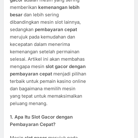
memberikan
kemenangan lebih
besar
dan lebih sering
dibandingkan mesin slot lainnya,
sedangkan
pembayaran cepat
merujuk pada kemudahan dan
kecepatan dalam menerima
kemenangan setelah permainan
selesai. Artikel ini akan membahas
mengapa mesin
slot gacor dengan
pembayaran cepat
menjadi pilihan
terbaik untuk pemain kasino online
dan bagaimana memilih mesin
yang tepat untuk memaksimalkan
peluang menang.
1.
Apa Itu Slot Gacor dengan
Pembayaran Cepat?
Mesin
slot gacor
merujuk pada