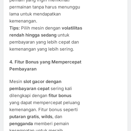
permainan tanpa harus menunggu
lama untuk mendapatkan
kemenangan.
Tips:
Pilih mesin dengan
volatilitas
rendah hingga sedang
untuk
pembayaran yang lebih cepat dan
kemenangan yang lebih sering.
4.
Fitur Bonus yang Mempercepat
Pembayaran
Mesin
slot gacor dengan
pembayaran cepat
sering kali
dilengkapi dengan
fitur bonus
yang dapat mempercepat peluang
kemenangan. Fitur bonus seperti
putaran gratis
,
wilds
, dan
pengganda
memberi pemain
kesempatan untuk meraih