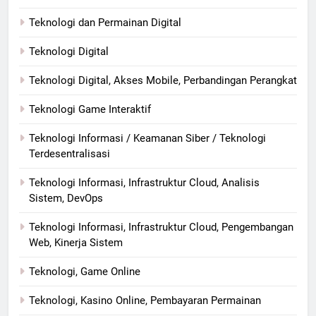
Teknologi dan Permainan Digital
Teknologi Digital
Teknologi Digital, Akses Mobile, Perbandingan Perangkat
Teknologi Game Interaktif
Teknologi Informasi / Keamanan Siber / Teknologi
Terdesentralisasi
Teknologi Informasi, Infrastruktur Cloud, Analisis
Sistem, DevOps
Teknologi Informasi, Infrastruktur Cloud, Pengembangan
Web, Kinerja Sistem
Teknologi, Game Online
Teknologi, Kasino Online, Pembayaran Permainan