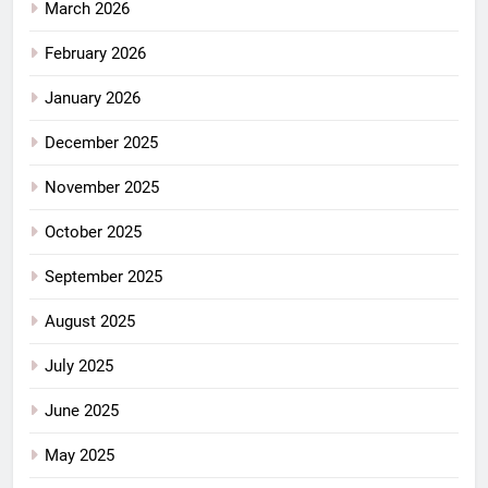
March 2026
February 2026
January 2026
December 2025
November 2025
October 2025
September 2025
August 2025
July 2025
June 2025
May 2025