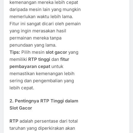
kemenangan mereka lebih cepat
daripada mesin lain yang mungkin
memerlukan waktu lebih lama.
Fitur ini sangat dicari oleh pemain
yang ingin merasakan hasil
permainan mereka tanpa
penundaan yang lama.
Tips:
Pilih mesin
slot gacor
yang
memiliki
RTP tinggi
dan
fitur
pembayaran cepat
untuk
memastikan kemenangan lebih
sering dan pengembalian yang
lebih cepat.
2.
Pentingnya RTP Tinggi dalam
Slot Gacor
RTP
adalah persentase dari total
taruhan yang diperkirakan akan