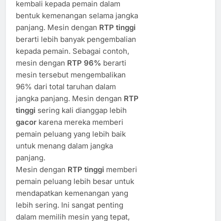
kembali kepada pemain dalam
bentuk kemenangan selama jangka
panjang. Mesin dengan
RTP tinggi
berarti lebih banyak pengembalian
kepada pemain. Sebagai contoh,
mesin dengan
RTP 96%
berarti
mesin tersebut mengembalikan
96% dari total taruhan dalam
jangka panjang. Mesin dengan
RTP
tinggi
sering kali dianggap lebih
gacor
karena mereka memberi
pemain peluang yang lebih baik
untuk menang dalam jangka
panjang.
Mesin dengan
RTP tinggi
memberi
pemain peluang lebih besar untuk
mendapatkan kemenangan yang
lebih sering. Ini sangat penting
dalam memilih mesin yang tepat,