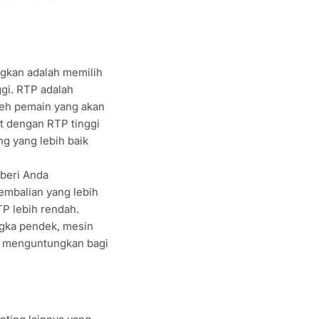
ngkan adalah memilih
gi. RTP adalah
oleh pemain yang akan
t dengan RTP tinggi
g yang lebih baik
mberi Anda
mbalian yang lebih
P lebih rendah.
gka pendek, mesin
h menguntungkan bagi