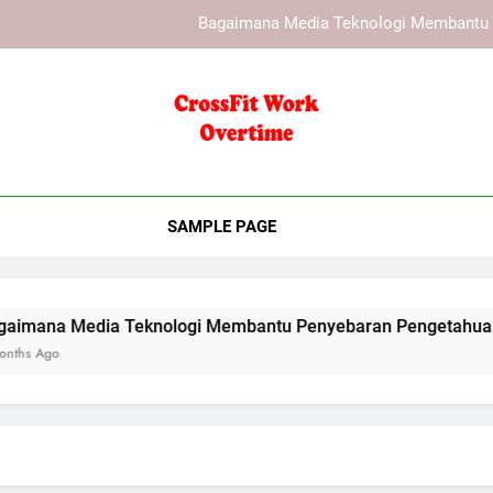
Bagaimana Media Teknologi Membantu P
Panduan Login Tiara4D un
Aktivitas Sekolah dan Kerja Ter
ssFit Work Overtime
LAE138 Link Alternatif untuk Pengguna
ngan CrossFit Work Overtime Untuk Pelatihan Fisik Intensif 
Bagaimana Media Teknologi Membantu P
SAMPLE PAGE
Panduan Login Tiara4D un
Aktivitas Sekolah dan Kerja Ter
a Teknologi Membantu Penyebaran Pengetahuan di Era Digit