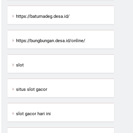
https://batumadeg.desa.id/
https://bungbungan.desa.id/online/
slot
situs slot gacor
slot gacor hari ini