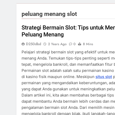
peluang menang slot
Strategi Bermain Slot: Tips untuk Me
Peluang Menang
D250dbd
2 Years Ago
0
8 Mins
Pelajari strategi bermain slot yang efektif untuk 
menang Anda. Temukan tips-tips penting seperti m
tepat, mengelola bankroll, dan memanfaatkan fitur 
Permainan slot adalah salah satu permainan kasino 
di kasino fisik maupun online. Meskipun
situs slot
p
permainan yang mengandalkan keberuntungan, ada 
yang dapat Anda gunakan untuk meningkatkan pel
Dalam artikel ini, kita akan membahas berbagai tips
dapat membantu Anda bermain lebih cerdas dan 
pengalaman bermain slot Anda. Dari memilih mesin
mengelola bankroll dengan bijak, ikuti langkah-lang