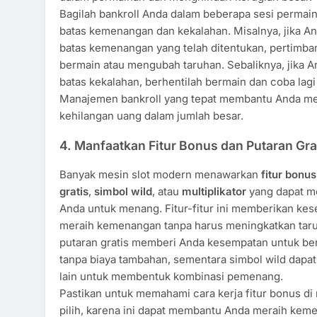
Bagilah bankroll Anda dalam beberapa sesi permai
batas kemenangan dan kekalahan. Misalnya, jika A
batas kemenangan yang telah ditentukan, pertimba
bermain atau mengubah taruhan. Sebaliknya, jika 
batas kekalahan, berhentilah bermain dan coba lagi 
Manajemen bankroll yang tepat membantu Anda me
kehilangan uang dalam jumlah besar.
4.
Manfaatkan Fitur Bonus dan Putaran Gra
Banyak mesin slot modern menawarkan
fitur bonus
gratis
,
simbol wild
, atau
multiplikator
yang dapat m
Anda untuk menang. Fitur-fitur ini memberikan ke
meraih kemenangan tanpa harus meningkatkan taru
putaran gratis memberi Anda kesempatan untuk be
tanpa biaya tambahan, sementara simbol wild dapa
lain untuk membentuk kombinasi pemenang.
Pastikan untuk memahami cara kerja fitur bonus di
pilih, karena ini dapat membantu Anda meraih kem