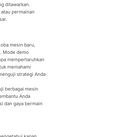
g ditawarkan.
atau permainan
sar.
coba mesin baru,
u. Mode demo
npa mempertaruhkan
ntuk memahami
enguji strategi Anda
i berbagai mesin
 membantu Anda
si dan gaya bermain
 mengetahui kapan