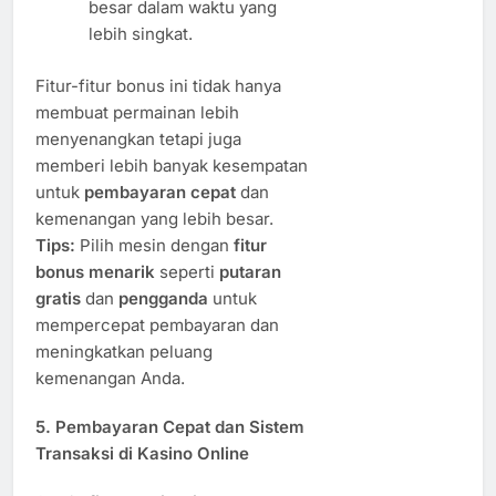
besar dalam waktu yang
lebih singkat.
Fitur-fitur bonus ini tidak hanya
membuat permainan lebih
menyenangkan tetapi juga
memberi lebih banyak kesempatan
untuk
pembayaran cepat
dan
kemenangan yang lebih besar.
Tips:
Pilih mesin dengan
fitur
bonus menarik
seperti
putaran
gratis
dan
pengganda
untuk
mempercepat pembayaran dan
meningkatkan peluang
kemenangan Anda.
5.
Pembayaran Cepat dan Sistem
Transaksi di Kasino Online