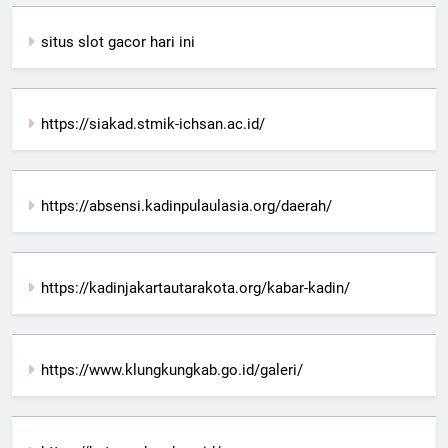
situs slot gacor hari ini
https://siakad.stmik-ichsan.ac.id/
https://absensi.kadinpulaulasia.org/daerah/
https://kadinjakartautarakota.org/kabar-kadin/
https://www.klungkungkab.go.id/galeri/