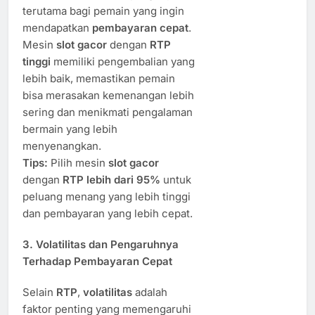
terutama bagi pemain yang ingin
mendapatkan
pembayaran cepat
.
Mesin
slot gacor
dengan
RTP
tinggi
memiliki pengembalian yang
lebih baik, memastikan pemain
bisa merasakan kemenangan lebih
sering dan menikmati pengalaman
bermain yang lebih
menyenangkan.
Tips:
Pilih mesin
slot gacor
dengan
RTP lebih dari 95%
untuk
peluang menang yang lebih tinggi
dan pembayaran yang lebih cepat.
3.
Volatilitas dan Pengaruhnya
Terhadap Pembayaran Cepat
Selain
RTP
,
volatilitas
adalah
faktor penting yang memengaruhi