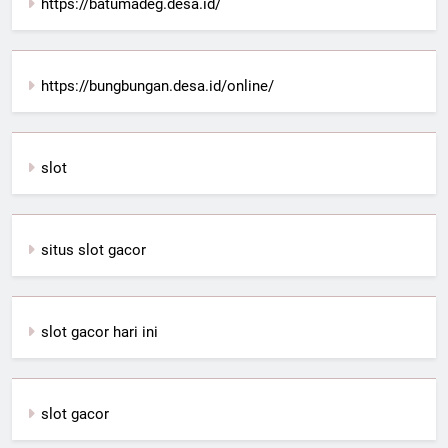
https://batumadeg.desa.id/
https://bungbungan.desa.id/online/
slot
situs slot gacor
slot gacor hari ini
slot gacor