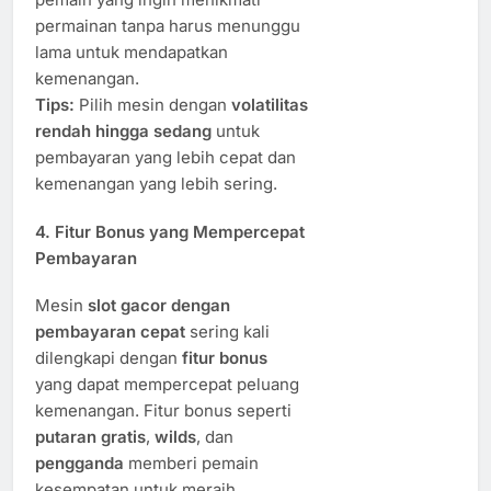
permainan tanpa harus menunggu
lama untuk mendapatkan
kemenangan.
Tips:
Pilih mesin dengan
volatilitas
rendah hingga sedang
untuk
pembayaran yang lebih cepat dan
kemenangan yang lebih sering.
4.
Fitur Bonus yang Mempercepat
Pembayaran
Mesin
slot gacor dengan
pembayaran cepat
sering kali
dilengkapi dengan
fitur bonus
yang dapat mempercepat peluang
kemenangan. Fitur bonus seperti
putaran gratis
,
wilds
, dan
pengganda
memberi pemain
kesempatan untuk meraih