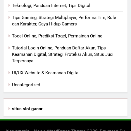
Teknologi, Panduan Internet, Tips Digital
Tips Gaming, Strategi Multiplayer, Performa Tim, Role
dan Karakter, Gaya Hidup Gamers
Togel Online, Prediksi Togel, Permainan Online
Tutorial Login Online, Panduan Daftar Akun, Tips
Keamanan Digital, Strategi Proteksi Akun, Situs Judi
Terpercaya
UI/UX Website & Keamanan Digital
Uncategorized
situs slot gacor