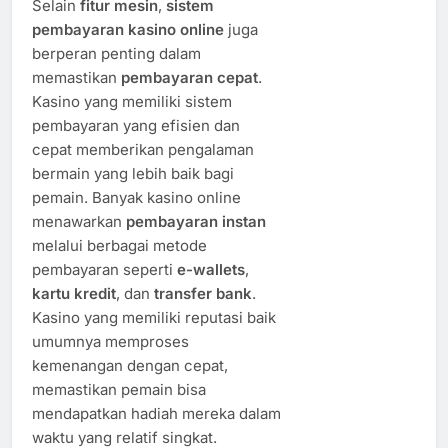
Selain
fitur mesin
,
sistem
pembayaran kasino online
juga
berperan penting dalam
memastikan
pembayaran cepat
.
Kasino yang memiliki sistem
pembayaran yang efisien dan
cepat memberikan pengalaman
bermain yang lebih baik bagi
pemain. Banyak kasino online
menawarkan
pembayaran instan
melalui berbagai metode
pembayaran seperti
e-wallets
,
kartu kredit
, dan
transfer bank
.
Kasino yang memiliki reputasi baik
umumnya memproses
kemenangan dengan cepat,
memastikan pemain bisa
mendapatkan hadiah mereka dalam
waktu yang relatif singkat.