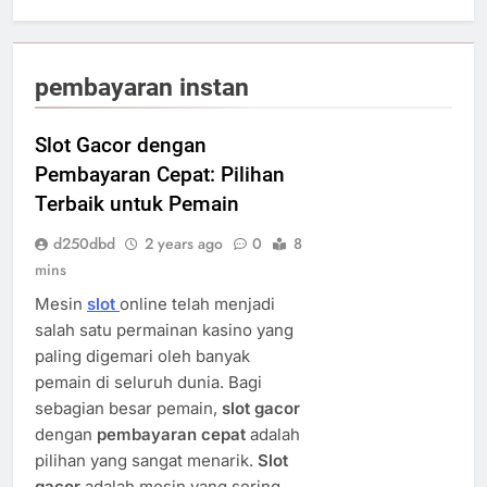
pembayaran instan
Slot Gacor dengan
Pembayaran Cepat: Pilihan
Terbaik untuk Pemain
d250dbd
2 years ago
0
8
mins
Mesin
slot
online telah menjadi
salah satu permainan kasino yang
paling digemari oleh banyak
pemain di seluruh dunia. Bagi
sebagian besar pemain,
slot gacor
dengan
pembayaran cepat
adalah
pilihan yang sangat menarik.
Slot
gacor
adalah mesin yang sering