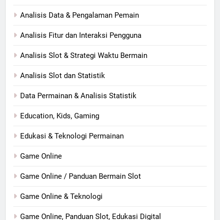
Analisis Data & Pengalaman Pemain
Analisis Fitur dan Interaksi Pengguna
Analisis Slot & Strategi Waktu Bermain
Analisis Slot dan Statistik
Data Permainan & Analisis Statistik
Education, Kids, Gaming
Edukasi & Teknologi Permainan
Game Online
Game Online / Panduan Bermain Slot
Game Online & Teknologi
Game Online, Panduan Slot, Edukasi Digital