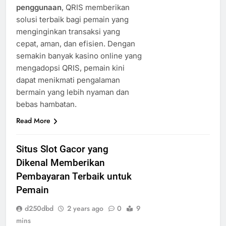
penggunaan
, QRIS memberikan
solusi terbaik bagi pemain yang
menginginkan transaksi yang
cepat, aman, dan efisien. Dengan
semakin banyak kasino online yang
mengadopsi QRIS, pemain kini
dapat menikmati pengalaman
bermain yang lebih nyaman dan
bebas hambatan.
Read More
Situs Slot Gacor yang
Dikenal Memberikan
Pembayaran Terbaik untuk
Pemain
d250dbd
2 years ago
0
9
mins