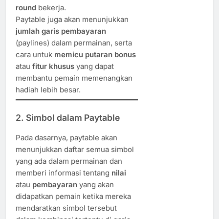
round
bekerja.
Paytable juga akan menunjukkan
jumlah garis pembayaran
(paylines) dalam permainan, serta
cara untuk
memicu putaran bonus
atau
fitur khusus
yang dapat
membantu pemain memenangkan
hadiah lebih besar.
2.
Simbol dalam Paytable
Pada dasarnya, paytable akan
menunjukkan daftar semua simbol
yang ada dalam permainan dan
memberi informasi tentang
nilai
atau
pembayaran
yang akan
didapatkan pemain ketika mereka
mendaratkan simbol tersebut