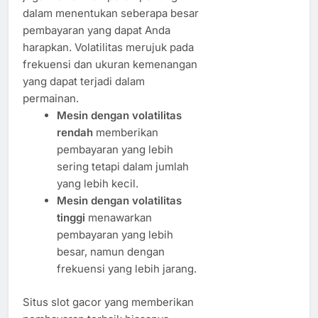
dalam menentukan seberapa besar
pembayaran yang dapat Anda
harapkan. Volatilitas merujuk pada
frekuensi dan ukuran kemenangan
yang dapat terjadi dalam
permainan.
Mesin dengan volatilitas
rendah
memberikan
pembayaran yang lebih
sering tetapi dalam jumlah
yang lebih kecil.
Mesin dengan volatilitas
tinggi
menawarkan
pembayaran yang lebih
besar, namun dengan
frekuensi yang lebih jarang.
Situs slot gacor yang memberikan