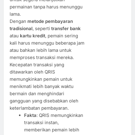
permainan tanpa harus menunggu
lama.
Dengan
metode pembayaran
tradisional
, seperti
transfer bank
atau
kartu kredit
, pemain sering
kali harus menunggu beberapa jam
atau bahkan lebih lama untuk
memproses transaksi mereka.
Kecepatan transaksi yang
ditawarkan oleh QRIS
memungkinkan pemain untuk
menikmati lebih banyak waktu
bermain dan menghindari
gangguan yang disebabkan oleh
keterlambatan pembayaran.
Fakta
: QRIS memungkinkan
transaksi instan,
memberikan pemain lebih