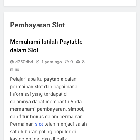
Pembayaran Slot
Memahami Istilah Paytable
dalam Slot
d250dbd
1 year ago
0
8
mins
Pelajari apa itu
paytable
dalam
permainan
slot
dan bagaimana
informasi yang terdapat di
dalamnya dapat membantu Anda
memahami pembayaran
,
simbol
,
dan
fitur bonus
dalam permainan.
Permainan
slot
telah menjadi salah
satu hiburan paling populer di
kasino online, dan di balik