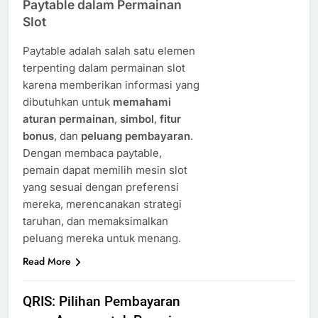
Paytable dalam Permainan
Slot
Paytable adalah salah satu elemen
terpenting dalam permainan slot
karena memberikan informasi yang
dibutuhkan untuk
memahami
aturan permainan
,
simbol
,
fitur
bonus
, dan
peluang pembayaran
.
Dengan membaca paytable,
pemain dapat memilih mesin slot
yang sesuai dengan preferensi
mereka, merencanakan strategi
taruhan, dan memaksimalkan
peluang mereka untuk menang.
Read More
QRIS: Pilihan Pembayaran