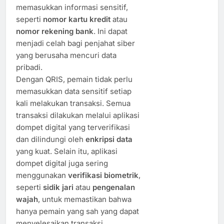
memasukkan informasi sensitif,
seperti
nomor kartu kredit
atau
nomor rekening bank
. Ini dapat
menjadi celah bagi penjahat siber
yang berusaha mencuri data
pribadi.
Dengan QRIS, pemain tidak perlu
memasukkan data sensitif setiap
kali melakukan transaksi. Semua
transaksi dilakukan melalui aplikasi
dompet digital yang terverifikasi
dan dilindungi oleh
enkripsi data
yang kuat. Selain itu, aplikasi
dompet digital juga sering
menggunakan
verifikasi biometrik
,
seperti
sidik jari
atau
pengenalan
wajah
, untuk memastikan bahwa
hanya pemain yang sah yang dapat
menyelesaikan transaksi.