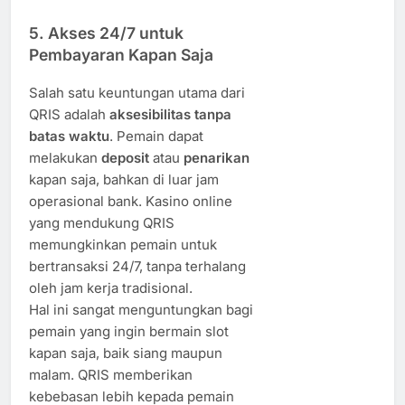
5.
Akses 24/7 untuk
Pembayaran Kapan Saja
Salah satu keuntungan utama dari
QRIS adalah
aksesibilitas tanpa
batas waktu
. Pemain dapat
melakukan
deposit
atau
penarikan
kapan saja, bahkan di luar jam
operasional bank. Kasino online
yang mendukung QRIS
memungkinkan pemain untuk
bertransaksi 24/7, tanpa terhalang
oleh jam kerja tradisional.
Hal ini sangat menguntungkan bagi
pemain yang ingin bermain slot
kapan saja, baik siang maupun
malam. QRIS memberikan
kebebasan lebih kepada pemain