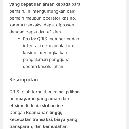
yang cepat dan aman
kepada para
pemain. Ini menguntungkan baik
pemain maupun operator kasino,
karena transaksi dapat diproses
dengan cepat dan efisien.
Fakta
: QRIS mempermudah
integrasi dengan platform
kasino, meningkatkan
pengalaman pengguna
secara keseluruhan.
Kesimpulan
QRIS telah terbukti menjadi
pilihan
pembayaran yang aman dan
efisien
di dunia
slot online
.
Dengan
keamanan tinggi
,
kecepatan transaksi
,
biaya yang
transparan
, dan
kemudahan