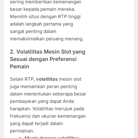
sering memberikan kemenangan
besar kepada pemain mereka.
Memilih situs dengan RTP tinggi
adalah langkah pertama yang
sangat penting dalam
memaksimalkan peluang menang.
2.
Volatilitas Mesin Slot yang
Sesuai dengan Preferensi
Pemain
Selain RTP,
volatilitas
mesin slot
juga memainkan peran penting
dalam menentukan seberapa besar
pembayaran yang dapat Anda
harapkan. Volatilitas merujuk pada
frekuensi dan ukuran kemenangan
yang dapat terjadi dalam
permainan.