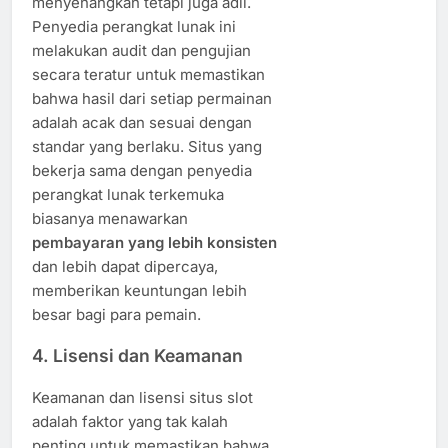
menyenangkan tetapi juga adil.
Penyedia perangkat lunak ini
melakukan audit dan pengujian
secara teratur untuk memastikan
bahwa hasil dari setiap permainan
adalah acak dan sesuai dengan
standar yang berlaku. Situs yang
bekerja sama dengan penyedia
perangkat lunak terkemuka
biasanya menawarkan
pembayaran yang lebih konsisten
dan lebih dapat dipercaya,
memberikan keuntungan lebih
besar bagi para pemain.
4.
Lisensi dan Keamanan
Keamanan dan lisensi situs slot
adalah faktor yang tak kalah
penting untuk memastikan bahwa