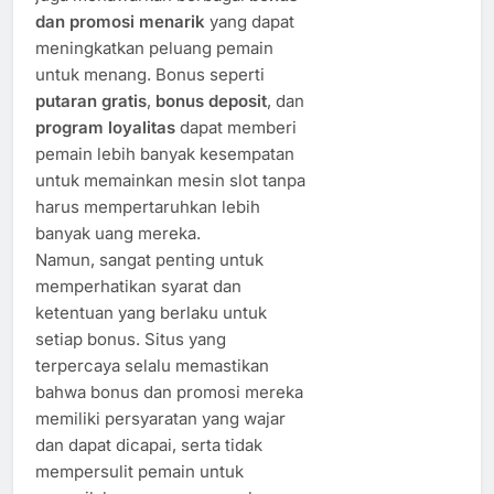
dan promosi menarik
yang dapat
meningkatkan peluang pemain
untuk menang. Bonus seperti
putaran gratis
,
bonus deposit
, dan
program loyalitas
dapat memberi
pemain lebih banyak kesempatan
untuk memainkan mesin slot tanpa
harus mempertaruhkan lebih
banyak uang mereka.
Namun, sangat penting untuk
memperhatikan syarat dan
ketentuan yang berlaku untuk
setiap bonus. Situs yang
terpercaya selalu memastikan
bahwa bonus dan promosi mereka
memiliki persyaratan yang wajar
dan dapat dicapai, serta tidak
mempersulit pemain untuk