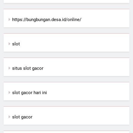
https://bungbungan.desa.id/online/
slot
situs slot gacor
slot gacor hari ini
slot gacor