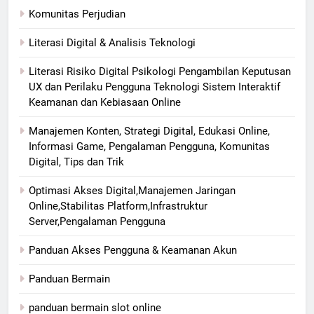
Komunitas Perjudian
Literasi Digital & Analisis Teknologi
Literasi Risiko Digital Psikologi Pengambilan Keputusan
UX dan Perilaku Pengguna Teknologi Sistem Interaktif
Keamanan dan Kebiasaan Online
Manajemen Konten, Strategi Digital, Edukasi Online,
Informasi Game, Pengalaman Pengguna, Komunitas
Digital, Tips dan Trik
Optimasi Akses Digital,Manajemen Jaringan
Online,Stabilitas Platform,Infrastruktur
Server,Pengalaman Pengguna
Panduan Akses Pengguna & Keamanan Akun
Panduan Bermain
panduan bermain slot online