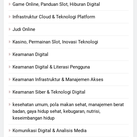
Game Online, Panduan Slot, Hiburan Digital
Infrastruktur Cloud & Teknologi Platform
Judi Online
Kasino, Permainan Slot, Inovasi Teknologi
Keamanan Digital
Keamanan Digital & Literasi Pengguna
Keamanan Infrastruktur & Manajemen Akses
Keamanan Siber & Teknologi Digital
kesehatan umum, pola makan sehat, manajemen berat
badan, gaya hidup sehat, kebugaran, nutrisi,
keseimbangan hidup
Komunikasi Digital & Analisis Media