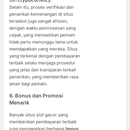
dan
cryptocurrency
.
Selain itu, proses verifikasi dan
penarikan kemenangan di situs
tersebut juga sangat efisien,
dengan waktu pemrosesan yang
cepat, yang memastikan pemain
tidak perlu menunggu lama untuk
mendapatkan uang mereka. Situs
yang terkenal dengan pembayaran
terbaik selalu menjaga prosedur
yang jelas dan transparan terkait
penarikan, yang memberikan rasa
aman bagi pemain.
6.
Bonus dan Promosi
Menarik
Banyak situs slot gacor yang
memberikan pembayaran terbaik
juga menawarkan berbagai
bonus