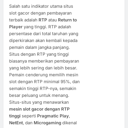
Salah satu indikator utama situs
slot gacor dengan pembayaran
terbaik adalah
RTP
atau
Return to
Player
yang tinggi. RTP adalah
persentase dari total taruhan yang
diperkirakan akan kembali kepada
pemain dalam jangka panjang.
Situs dengan RTP yang tinggi
biasanya memberikan pembayaran
yang lebih sering dan lebih besar.
Pemain cenderung memilih mesin
slot dengan RTP minimal 95%, dan
semakin tinggi RTP-nya, semakin
besar peluang untuk menang.
Situs-situs yang menawarkan
mesin slot gacor dengan RTP
tinggi
seperti
Pragmatic Play
,
NetEnt
, dan
Microgaming
dikenal