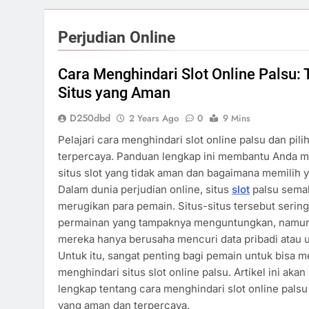
Perjudian Online
Cara Menghindari Slot Online Palsu: 
Situs yang Aman
D250dbd
2 Years Ago
0
9 Mins
Pelajari cara menghindari slot online palsu dan pili
terpercaya. Panduan lengkap ini membantu Anda m
situs slot yang tidak aman dan bagaimana memilih y
Dalam dunia perjudian online, situs
slot
palsu semak
merugikan para pemain. Situs-situs tersebut serin
permainan yang tampaknya menguntungkan, namun
mereka hanya berusaha mencuri data pribadi atau 
Untuk itu, sangat penting bagi pemain untuk bisa 
menghindari situs slot online palsu. Artikel ini aka
lengkap tentang cara menghindari slot online palsu
yang aman dan terpercaya.