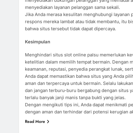
menyediakan dukungan pelanggan yang memadai at
menyediakan layanan pelanggan sama sekali.
Jika Anda merasa kesulitan menghubungi layanan p
respons mereka lambat atau tidak membantu, itu bi
bahwa situs tersebut tidak dapat dipercaya.
Kesimpulan
Menghindari situs slot online palsu memerlukan k
ketelitian dalam memilih tempat bermain. Dengan m
keamanan, reputasi, penyedia perangkat lunak, ser
Anda dapat memastikan bahwa situs yang Anda pili
aman dan terpercaya untuk bermain. Selalu lakukan 
dan jangan terburu-buru bergabung dengan situs
terlalu banyak janji manis tanpa bukti yang jelas.
Dengan mengikuti tips ini, Anda dapat menikmati pe
dengan aman dan terhindar dari potensi kerugian aki
Read More