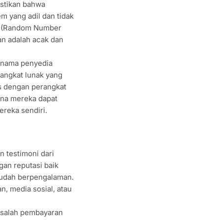
astikan bahwa
m yang adil dan tidak
G (Random Number
an adalah acak dan
n nama penyedia
angkat lunak yang
tus dengan perangkat
ena mereka dapat
reka sendiri.
 testimoni dari
gan reputasi baik
 sudah berpengalaman.
n, media sosial, atau
masalah pembayaran