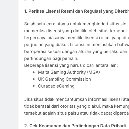
1.
Periksa Lisensi Resmi dan Regulasi yang Diterb
Salah satu cara utama untuk menghindari situs slot
memeriksa lisensi yang dimiliki oleh situs tersebut.
terpercaya biasanya memiliki lisensi resmi yang dite
perjudian yang diakui. Lisensi ini memastikan bahwa
beroperasi sesuai dengan aturan yang berlaku da
perlindungan bagi pemain.
Beberapa lisensi yang harus dicari antara lain:
Malta Gaming Authority (MGA)
UK Gambling Commission
Curacao eGaming
Jika situs tidak mencantumkan informasi lisensi atau
tidak berasal dari otoritas yang diakui, maka kemun
tersebut adalah situs palsu atau tidak dapat diperca
2.
Cek Keamanan dan Perlindungan Data Pribadi