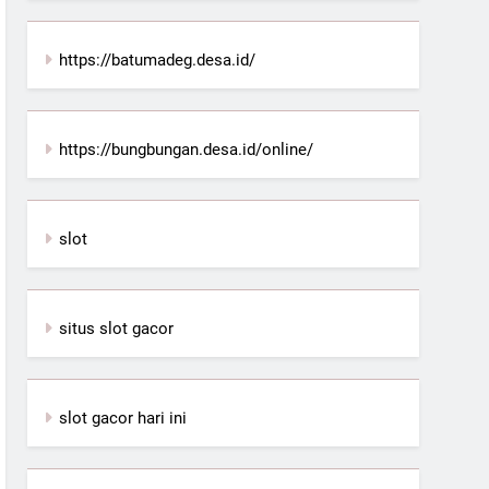
https://batumadeg.desa.id/
https://bungbungan.desa.id/online/
slot
situs slot gacor
slot gacor hari ini