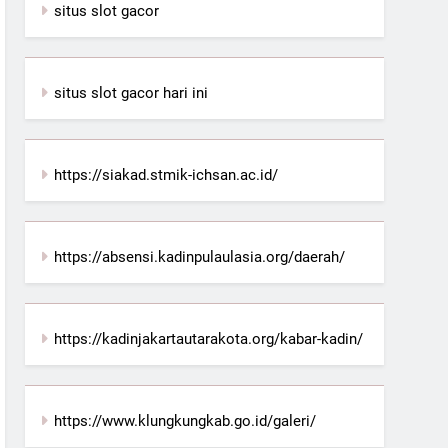
situs slot gacor
situs slot gacor hari ini
https://siakad.stmik-ichsan.ac.id/
https://absensi.kadinpulaulasia.org/daerah/
https://kadinjakartautarakota.org/kabar-kadin/
https://www.klungkungkab.go.id/galeri/