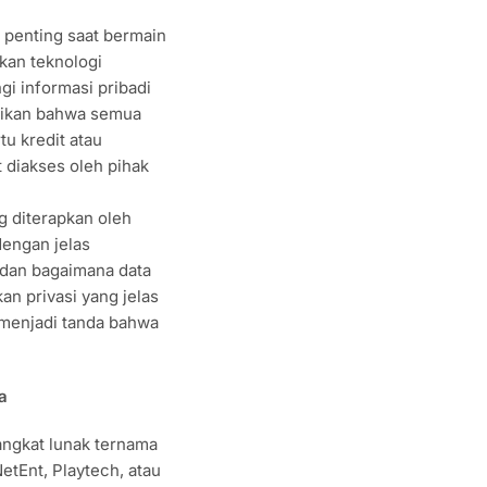
 penting saat bermain
akan teknologi
gi informasi pribadi
tikan bahwa semua
tu kredit atau
 diakses oleh pihak
g diterapkan oleh
dengan jelas
 dan bagaimana data
kan privasi yang jelas
a menjadi tanda bahwa
a
angkat lunak ternama
etEnt, Playtech, atau