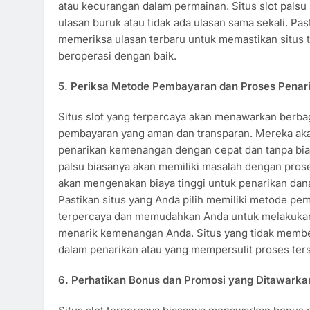
atau kecurangan dalam permainan. Situs slot palsu s
ulasan buruk atau tidak ada ulasan sama sekali. Pas
memeriksa ulasan terbaru untuk memastikan situs 
beroperasi dengan baik.
5.
Periksa Metode Pembayaran dan Proses Penar
Situs slot yang terpercaya akan menawarkan berb
pembayaran yang aman dan transparan. Mereka a
penarikan kemenangan dengan cepat dan tanpa bia
palsu biasanya akan memiliki masalah dengan pros
akan mengenakan biaya tinggi untuk penarikan dan
Pastikan situs yang Anda pilih memiliki metode pe
terpercaya dan memudahkan Anda untuk melakukan
menarik kemenangan Anda. Situs yang tidak memb
dalam penarikan atau yang mempersulit proses terse
6.
Perhatikan Bonus dan Promosi yang Ditawarka