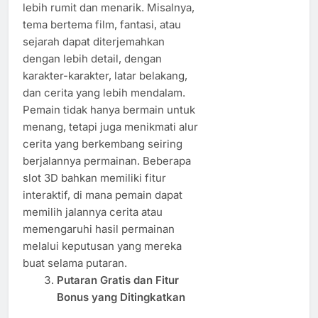
lebih rumit dan menarik. Misalnya,
tema bertema film, fantasi, atau
sejarah dapat diterjemahkan
dengan lebih detail, dengan
karakter-karakter, latar belakang,
dan cerita yang lebih mendalam.
Pemain tidak hanya bermain untuk
menang, tetapi juga menikmati alur
cerita yang berkembang seiring
berjalannya permainan. Beberapa
slot 3D bahkan memiliki fitur
interaktif, di mana pemain dapat
memilih jalannya cerita atau
memengaruhi hasil permainan
melalui keputusan yang mereka
buat selama putaran.
Putaran Gratis dan Fitur
Bonus yang Ditingkatkan