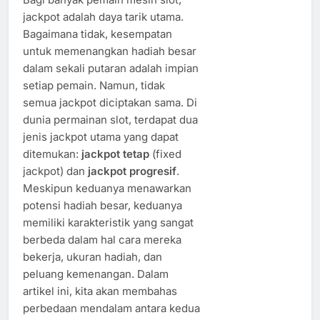
jackpot adalah daya tarik utama.
Bagaimana tidak, kesempatan
untuk memenangkan hadiah besar
dalam sekali putaran adalah impian
setiap pemain. Namun, tidak
semua jackpot diciptakan sama. Di
dunia permainan slot, terdapat dua
jenis jackpot utama yang dapat
ditemukan:
jackpot tetap
(fixed
jackpot) dan
jackpot progresif
.
Meskipun keduanya menawarkan
potensi hadiah besar, keduanya
memiliki karakteristik yang sangat
berbeda dalam hal cara mereka
bekerja, ukuran hadiah, dan
peluang kemenangan. Dalam
artikel ini, kita akan membahas
perbedaan mendalam antara kedua