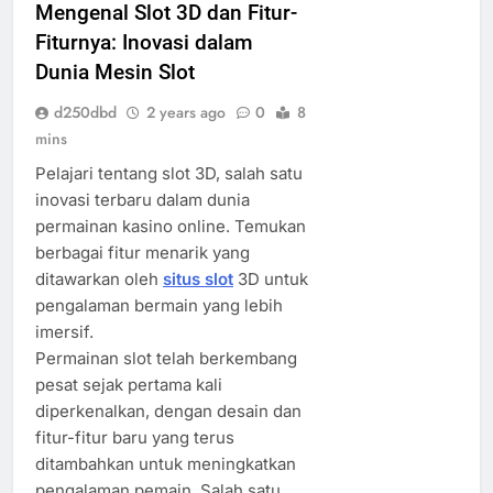
Mengenal Slot 3D dan Fitur-
Fiturnya: Inovasi dalam
Dunia Mesin Slot
d250dbd
2 years ago
0
8
mins
Pelajari tentang slot 3D, salah satu
inovasi terbaru dalam dunia
permainan kasino online. Temukan
berbagai fitur menarik yang
ditawarkan oleh
situs slot
3D untuk
pengalaman bermain yang lebih
imersif.
Permainan slot telah berkembang
pesat sejak pertama kali
diperkenalkan, dengan desain dan
fitur-fitur baru yang terus
ditambahkan untuk meningkatkan
pengalaman pemain. Salah satu