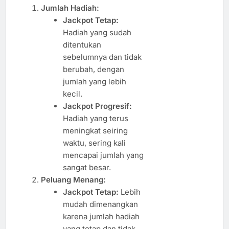
Jumlah Hadiah:
Jackpot Tetap:
Hadiah yang sudah
ditentukan
sebelumnya dan tidak
berubah, dengan
jumlah yang lebih
kecil.
Jackpot Progresif:
Hadiah yang terus
meningkat seiring
waktu, sering kali
mencapai jumlah yang
sangat besar.
Peluang Menang:
Jackpot Tetap:
Lebih
mudah dimenangkan
karena jumlah hadiah
yang tetap dan tidak