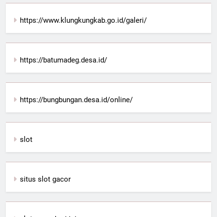
https://www.klungkungkab.go.id/galeri/
https://batumadeg.desa.id/
https://bungbungan.desa.id/online/
slot
situs slot gacor