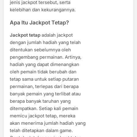
jenis jackpot tersebut, serta
kelebihan dan kekurangannya.
Apa Itu Jackpot Tetap?
Jackpot tetap
adalah jackpot
dengan jumlah hadiah yang telah
ditentukan sebelumnya oleh
pengembang permainan. Artinya,
hadiah yang dapat dimenangkan
oleh pemain tidak berubah dan
tetap sama untuk setiap putaran
permainan, terlepas dari berapa
banyak pemain yang terlibat atau
berapa banyak taruhan yang
ditempatkan. Setiap kali pemain
memicu jackpot tetap, mereka
akan menerima jumlah hadiah yang
telah ditetapkan dalam game.