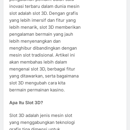
inovasi terbaru dalam dunia mesin
slot adalah slot 3D. Dengan grafis
yang lebih imersif dan fitur yang
lebih menarik, slot 3D memberikan
pengalaman bermain yang jauh
lebih menyenangkan dan
menghibur dibandingkan dengan
mesin slot tradisional. Artikel ini
akan membahas lebih dalam
mengenai slot 3D, berbagai fitur
yang ditawarkan, serta bagaimana
slot 3D mengubah cara kita
bermain permainan kasino.
Apa Itu Slot 3D?
Slot 3D adalah jenis mesin slot
yang menggabungkan teknologi
grafis tiga dimensi untuk