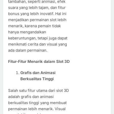
tambahan, seperti animasi, efek
suara yang lebih tajam, dan fitur
bonus yang lebih inovatif. Hal ini
menjadikan permainan slot lebih
menarik, karena pemain tidak
hanya mengandalkan
keberuntungan, tetapi juga dapat
menikmati cerita dan visual yang
ada dalam permainan.
Fitur-Fitur Menarik dalam Slot 3D
Grafis dan Animasi
Berkualitas Tinggi
Salah satu fitur utama dari slot 3D
adalah grafis dan animasi
berkualitas tinggi yang membuat
permainan lebih menarik. Visual