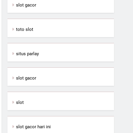
slot gacor
toto slot
situs parlay
slot gacor
slot
slot gacor hari ini