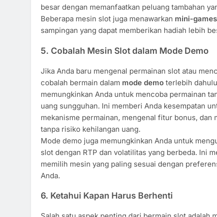
besar dengan memanfaatkan peluang tambahan yan
Beberapa mesin slot juga menawarkan
mini-games
sampingan yang dapat memberikan hadiah lebih be
5.
Cobalah Mesin Slot dalam Mode Demo
Jika Anda baru mengenal permainan slot atau men
cobalah bermain dalam
mode demo
terlebih dahul
memungkinkan Anda untuk mencoba permainan ta
uang sungguhan. Ini memberi Anda kesempatan u
mekanisme permainan, mengenal fitur bonus, dan m
tanpa risiko kehilangan uang.
Mode demo juga memungkinkan Anda untuk menguj
slot dengan RTP dan volatilitas yang berbeda. Ini
memilih mesin yang paling sesuai dengan preferen
Anda.
6.
Ketahui Kapan Harus Berhenti
Salah satu aspek penting dari bermain slot adalah