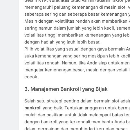
Selain RTP,
volatilitas
(atau varian) adalah faktor p
memengaruhi peluang kemenangan di mesin slot. Vo
seberapa sering dan seberapa besar kemenangan y
Mesin dengan volatilitas rendah akan memberikan
sering namun dalam jumlah yang lebih kecil, seme
volatilitas tinggi memberikan kemenangan yang leb
dengan hadiah yang jauh lebih besar.
Pilih volatilitas yang sesuai dengan gaya bermain A
suka kemenangan yang sering meskipun lebih kecil
volatilitas rendah. Namun, jika Anda siap untuk men
mengejar kemenangan besar, mesin dengan volatilita
cocok.
3.
Manajemen Bankroll yang Bijak
Salah satu strategi penting dalam bermain slot ada
bankroll
yang baik. Tentukan anggaran untuk berm
mulai, dan pastikan untuk tidak melampaui batas te
dengan bankroll yang terkendali membantu Anda be
dalam permainan dan menghindari kerugian besar.