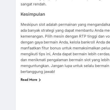
sangat rendah.
Kesimpulan
Meskipun slot adalah permainan yang mengandalk
ada banyak strategi yang dapat membantu Anda me
kemenangan. Pilih mesin dengan RTP tinggi dan vola
dengan gaya bermain Anda, kelola bankroll Anda de
manfaatkan fitur bonus untuk memaksimalkan pel
mengikuti tips ini, Anda dapat bermain lebih cerdas
dan menikmati pengalaman bermain slot yang leb
menguntungkan. Jangan lupa untuk selalu bermain 
bertanggung jawab!
Read More