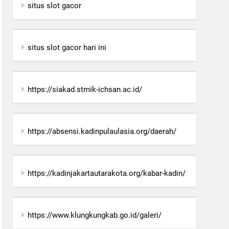
situs slot gacor
situs slot gacor hari ini
https://siakad.stmik-ichsan.ac.id/
https://absensi.kadinpulaulasia.org/daerah/
https://kadinjakartautarakota.org/kabar-kadin/
https://www.klungkungkab.go.id/galeri/