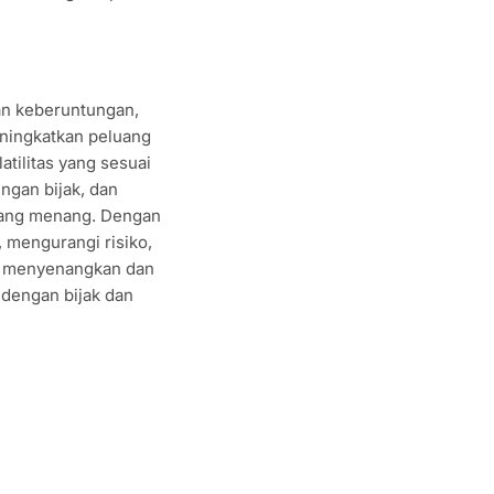
an keberuntungan,
ningkatkan peluang
tilitas yang sesuai
ngan bijak, dan
uang menang. Dengan
, mengurangi risiko,
ih menyenangkan dan
dengan bijak dan