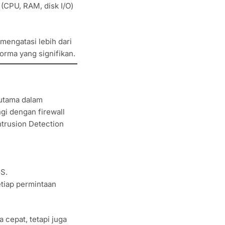
(CPU, RAM, disk I/O)
engatasi lebih dari
orma yang signifikan.
 utama dalam
gi dengan firewall
ntrusion Detection
S.
tiap permintaan
 cepat, tetapi juga