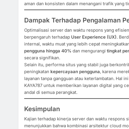
aman dan konsisten dalam menangani trafik yang ti
Dampak Terhadap Pengalaman P
Optimalisasi server dan waktu respons yang efisie
berpengaruh terhadap
User Experience (UX)
. Berd
internal, waktu muat yang lebih cepat meningkatka
pengguna hingga 40%
dan mengurangi
tingkat pe
secara signifikan.
Selain itu, performa situs yang stabil juga berkontr
peningkatan
kepercayaan pengguna
, karena mer
layanan tanpa gangguan atau keterlambatan. Hal ini
KAYA787 untuk memberikan layanan digital yang cep
andal di semua perangkat.
Kesimpulan
Kajian terhadap kinerja server dan waktu respons 
menunjukkan bahwa kombinasi arsitektur cloud mod