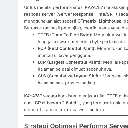
Untuk menilai performa situs, KAYA787 melakukan
respons server (Server Response Time/SRT)
secar
menggunakan alat seperti
GTmetrix
,
Lighthouse
, d
Berdasarkan hasil pengujian, metrik utama yang dian
TTFB (Time To First Byte):
Mengukur waktu 
hingga browser menerima byte pertama dari 
FCP (First Contentful Paint):
Menentukan ka
muncul di layar pengguna.
LCP (Largest Contentful Paint):
Menilai kap
halaman selesai dimuat sepenuhnya.
CLS (Cumulative Layout Shift):
Menganalisis 
halaman saat proses loading.
KAYA787 secara konsisten menjaga nilai
TTFB di b
dan
LCP di bawah 2,5 detik
, yang termasuk dalam 
menurut standar performa web modern.
Strategi Optimasi Performa Serve