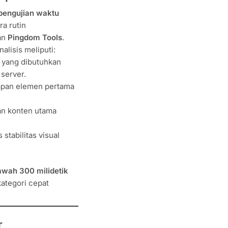
pengujian waktu
a rutin
an
Pingdom Tools
.
alisis meliputi:
yang dibutuhkan
server.
pan elemen pertama
an konten utama
stabilitas visual
awah 300 milidetik
kategori cepat
r