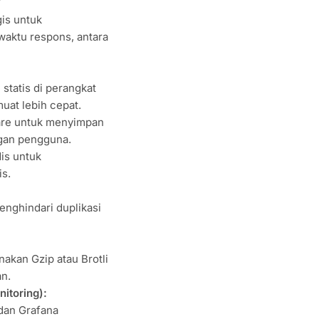
is untuk
aktu respons, antara
tatis di perangkat
uat lebih cepat.
re untuk menyimpan
ngan pengguna.
s untuk
s.
enghindari duplikasi
akan Gzip atau Brotli
an.
itoring):
dan Grafana