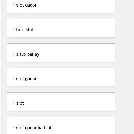
slot gacor
toto slot
situs parlay
slot gacor
slot
slot gacor hari ini