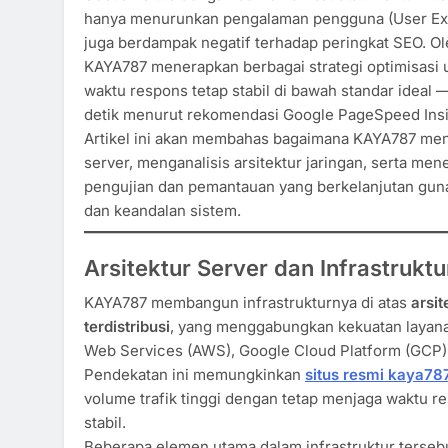
hanya menurunkan pengalaman pengguna (User Exp
juga berdampak negatif terhadap peringkat SEO. Ole
KAYA787 menerapkan berbagai strategi optimisasi
waktu respons tetap stabil di bawah standar ideal —
detik menurut rekomendasi Google PageSpeed Insi
Artikel ini akan membahas bagaimana KAYA787 men
server, menganalisis arsitektur jaringan, serta men
pengujian dan pemantauan yang berkelanjutan gun
dan keandalan sistem.
Arsitektur Server dan Infrastruk
KAYA787 membangun infrastrukturnya di atas
arsit
terdistribusi
, yang menggabungkan kekuatan layan
Web Services (AWS), Google Cloud Platform (GCP)
Pendekatan ini memungkinkan
situs resmi kaya78
volume trafik tinggi dengan tetap menjaga waktu r
stabil.
Beberapa elemen utama dalam infrastruktur tersebu