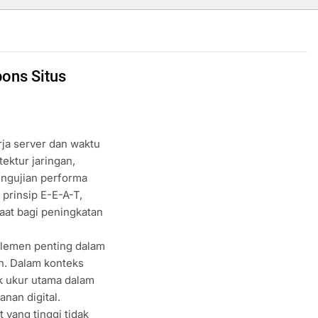
pons Situs
rja server dan waktu
ektur jaringan,
pengujian performa
 prinsip E-E-A-T,
faat bagi peningkatan
elemen penting dalam
n. Dalam konteks
ak ukur utama dalam
nan digital.
 yang tinggi tidak