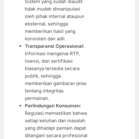
Sistem yang sudah diaudit
tidak mudah dimanipulasi
oleh pihak internal ataupun
eksternal, sehingga
memberikan hasil yang
konsisten dan adil.
Transparansi Operasional:
Informasi mengenai RTP,
lisensi, dan sertifikasi
biasanya tersedia secara
publik, sehingga
memberikan gambaran jelas
tentang integritas
permainan.
Perlindungan Konsumen:
Regulasi memastikan bahwa
setiap keluhan dan masalah
yang dihadapi pemain dapat
ditangani secara profesional