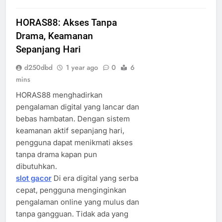
HORAS88: Akses Tanpa
Drama, Keamanan
Sepanjang Hari
d250dbd
1 year ago
0
6
mins
HORAS88 menghadirkan
pengalaman digital yang lancar dan
bebas hambatan. Dengan sistem
keamanan aktif sepanjang hari,
pengguna dapat menikmati akses
tanpa drama kapan pun
dibutuhkan.
slot gacor
Di era digital yang serba
cepat, pengguna menginginkan
pengalaman online yang mulus dan
tanpa gangguan. Tidak ada yang