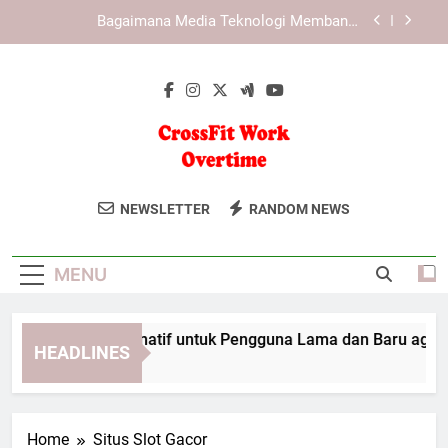
Skip
Panduan Login Tiara4D untuk Pengguna Baru di
to
Platform Digital
content
Aktivitas Sekolah dan Kerja Terganggu Akibat
Cuaca Buruk di Makassar
LAE138 Link Alternatif untuk Pengguna Lama dan
Baru agar Akses Lebih Aman
Bagaimana Media Teknologi Membantu
Penyebaran Pengetahuan di Era Digital
CrossFit Work
Gabung Dengan CrossFit Work Overtime
Panduan Login Tiara4D untuk Pengguna Baru di
NEWSLETTER
RANDOM NEWS
Platform Digital
Overtime
Untuk Pelatihan Fisik Intensif Yang
Aktivitas Sekolah dan Kerja Terganggu Akibat
Dirancang Meningkatkan Kekuatan Dan
Cuaca Buruk di Makassar
MENU
Daya Tahan Tubuh.
E138 Link Alternatif untuk Pengguna Lama dan Baru agar Ak
HEADLINES
onths Ago
Home
Situs Slot Gacor