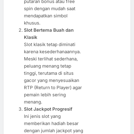
putaran bonus atau free
spin dengan mudah saat
mendapatkan simbol
khusus.
Slot Bertema Buah dan
Klasik
Slot klasik tetap diminati
karena kesederhanaannya.
Meski terlihat sederhana,
peluang menang tetap
tinggi, terutama di situs
gacor yang menyesuaikan
RTP (Return to Player) agar
pemain lebih sering
menang.
Slot Jackpot Progresif
Ini jenis slot yang
memberikan hadiah besar
dengan jumlah jackpot yang