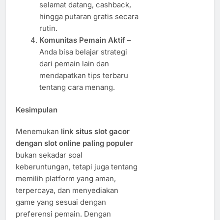
selamat datang, cashback,
hingga putaran gratis secara
rutin.
Komunitas Pemain Aktif
–
Anda bisa belajar strategi
dari pemain lain dan
mendapatkan tips terbaru
tentang cara menang.
Kesimpulan
Menemukan
link situs slot gacor
dengan slot online paling populer
bukan sekadar soal
keberuntungan, tetapi juga tentang
memilih platform yang aman,
terpercaya, dan menyediakan
game yang sesuai dengan
preferensi pemain. Dengan