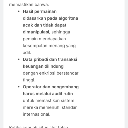
memastikan bahwa:
Hasil permainan
didasarkan pada algoritma
acak dan tidak dapat
dimanipulasi
, sehingga
pemain mendapatkan
kesempatan menang yang
adil.
Data pribadi dan transaksi
keuangan dilindungi
dengan enkripsi berstandar
tinggi.
Operator dan pengembang
harus melalui audit rutin
untuk memastikan sistem
mereka memenuhi standar
internasional.
Ketika sebuah situs slot telah