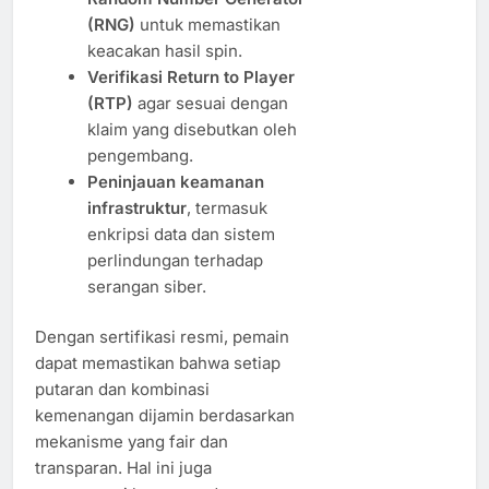
(RNG)
untuk memastikan
keacakan hasil spin.
Verifikasi Return to Player
(RTP)
agar sesuai dengan
klaim yang disebutkan oleh
pengembang.
Peninjauan keamanan
infrastruktur
, termasuk
enkripsi data dan sistem
perlindungan terhadap
serangan siber.
Dengan sertifikasi resmi, pemain
dapat memastikan bahwa setiap
putaran dan kombinasi
kemenangan dijamin berdasarkan
mekanisme yang fair dan
transparan. Hal ini juga