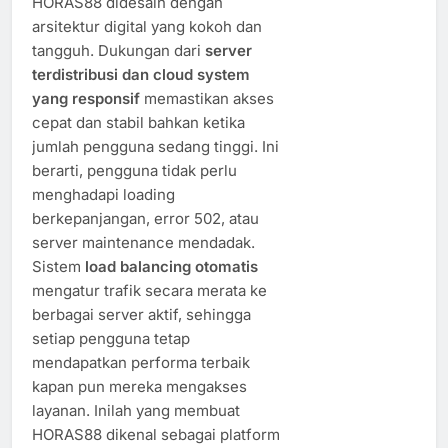
HORAS88 didesain dengan
arsitektur digital yang kokoh dan
tangguh. Dukungan dari
server
terdistribusi dan cloud system
yang responsif
memastikan akses
cepat dan stabil bahkan ketika
jumlah pengguna sedang tinggi. Ini
berarti, pengguna tidak perlu
menghadapi loading
berkepanjangan, error 502, atau
server maintenance mendadak.
Sistem
load balancing otomatis
mengatur trafik secara merata ke
berbagai server aktif, sehingga
setiap pengguna tetap
mendapatkan performa terbaik
kapan pun mereka mengakses
layanan. Inilah yang membuat
HORAS88 dikenal sebagai platform