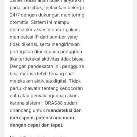
Sistem keamanan tidak hanya aktif
pada jam sibuk, melainkan bekerja
24/7 dengan dukungan monitoring
otomatis. Sistem ini mampu
memblokir akses mencurigakan,
membatasi IP dari sumber yang
tidak dikenal, serta mengirimkan
peringatan dini kepada pengguna
jika terdeteksi aktivitas tidak biasa.
Dengan pendekatan ini, pengguna
bisa merasa lebih tenang saat
melakukan aktivitas digital. Tidak
perlu khawatir tentang kebocoran
data atau penyalahgunaan akun,
karena sistem HORAS88 sudah
dirancang untuk
mendeteksi dan
merespons potensi ancaman
dengan cepat dan tepat
.