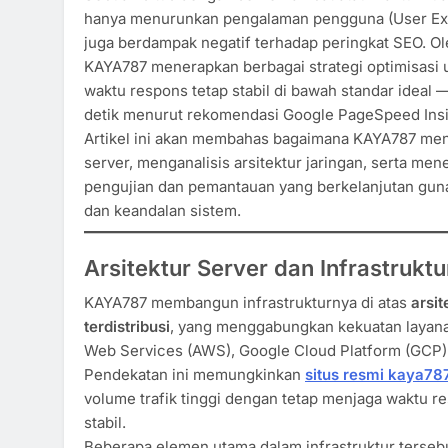
hanya menurunkan pengalaman pengguna (User Exp
juga berdampak negatif terhadap peringkat SEO. Ole
KAYA787 menerapkan berbagai strategi optimisasi
waktu respons tetap stabil di bawah standar ideal —
detik menurut rekomendasi Google PageSpeed Insi
Artikel ini akan membahas bagaimana KAYA787 men
server, menganalisis arsitektur jaringan, serta men
pengujian dan pemantauan yang berkelanjutan gun
dan keandalan sistem.
Arsitektur Server dan Infrastruk
KAYA787 membangun infrastrukturnya di atas
arsit
terdistribusi
, yang menggabungkan kekuatan layan
Web Services (AWS), Google Cloud Platform (GCP)
Pendekatan ini memungkinkan
situs resmi kaya78
volume trafik tinggi dengan tetap menjaga waktu r
stabil.
Beberapa elemen utama dalam infrastruktur tersebu