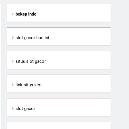
bokep indo
slot gacor hari ini
situs slot gacor
link situs slot
slot gacor