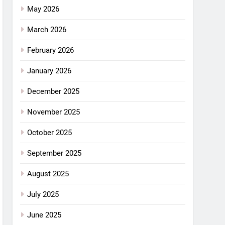
May 2026
March 2026
February 2026
January 2026
December 2025
November 2025
October 2025
September 2025
August 2025
July 2025
June 2025