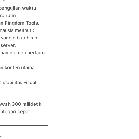
pengujian waktu
a rutin
an
Pingdom Tools
.
alisis meliputi:
yang dibutuhkan
server.
pan elemen pertama
an konten utama
stabilitas visual
awah 300 milidetik
kategori cepat
r