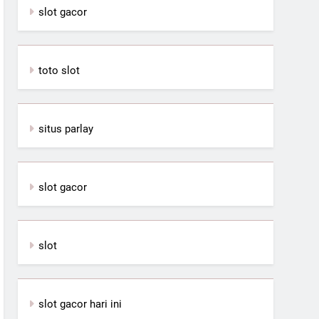
slot gacor
toto slot
situs parlay
slot gacor
slot
slot gacor hari ini