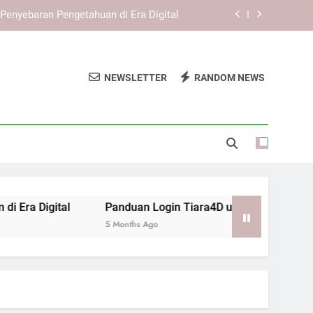
enyebaran Pengetahuan di Era Digital
tuk Pengguna Baru di Platform Digital
ganggu Akibat Cuaca Buruk di Makassar
NEWSLETTER
RANDOM NEWS
 Lama dan Baru agar Akses Lebih Aman
Yang Dirancang Meningkatkan Kekuatan Dan Daya Tahan Tubuh.
enyebaran Pengetahuan di Era Digital
tuk Pengguna Baru di Platform Digital
ganggu Akibat Cuaca Buruk di Makassar
l
Panduan Login Tiara4D untuk Pengguna Baru di Platfo
5 Months Ago