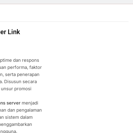
er Link
uptime dan respons
uan performa, faktor
n, serta penerapan
a. Disusun secara
i unsur promosi
ns server
menjadi
anan dan pengalaman
an sistem dalam
 menggambarkan
engguna.