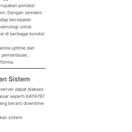
merupakan pondasi
stem. Dengan semakin
adap kecepatan
eknologi untuk
al di berbagai kondisi
elola uptime dan
i pemantauan,
rforma.
an Sistem
server dapat diakses
besar seperti KAYA787
yang berarti downtime
kan sistem