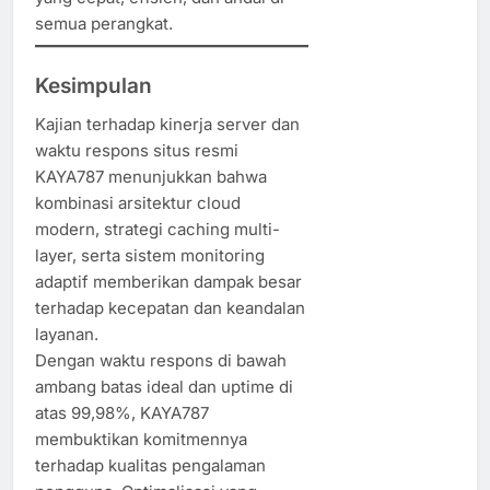
semua perangkat.
Kesimpulan
Kajian terhadap kinerja server dan
waktu respons situs resmi
KAYA787 menunjukkan bahwa
kombinasi arsitektur cloud
modern, strategi caching multi-
layer, serta sistem monitoring
adaptif memberikan dampak besar
terhadap kecepatan dan keandalan
layanan.
Dengan waktu respons di bawah
ambang batas ideal dan uptime di
atas 99,98%, KAYA787
membuktikan komitmennya
terhadap kualitas pengalaman