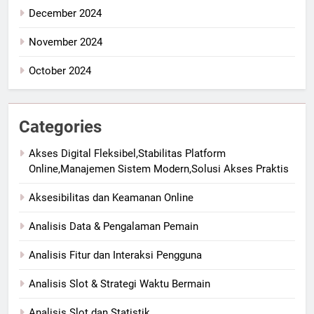
December 2024
November 2024
October 2024
Categories
Akses Digital Fleksibel,Stabilitas Platform
Online,Manajemen Sistem Modern,Solusi Akses Praktis
Aksesibilitas dan Keamanan Online
Analisis Data & Pengalaman Pemain
Analisis Fitur dan Interaksi Pengguna
Analisis Slot & Strategi Waktu Bermain
Analisis Slot dan Statistik