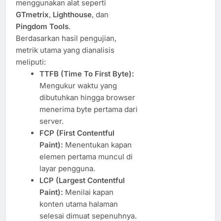
menggunakan alat seperti
GTmetrix
,
Lighthouse
, dan
Pingdom Tools
.
Berdasarkan hasil pengujian,
metrik utama yang dianalisis
meliputi:
TTFB (Time To First Byte):
Mengukur waktu yang
dibutuhkan hingga browser
menerima byte pertama dari
server.
FCP (First Contentful
Paint):
Menentukan kapan
elemen pertama muncul di
layar pengguna.
LCP (Largest Contentful
Paint):
Menilai kapan
konten utama halaman
selesai dimuat sepenuhnya.