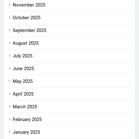
November 2025
October 2025
September 2025
August 2025
July 2025
June 2025
May 2025
April 2025
March 2025
February 2025
January 2025