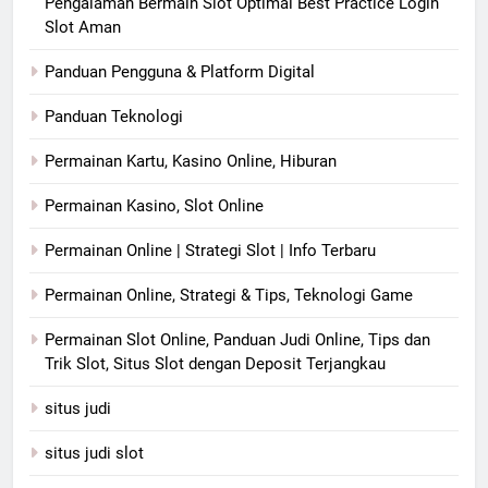
Pengalaman Bermain Slot Optimal Best Practice Login
Slot Aman
Panduan Pengguna & Platform Digital
Panduan Teknologi
Permainan Kartu, Kasino Online, Hiburan
Permainan Kasino, Slot Online
Permainan Online | Strategi Slot | Info Terbaru
Permainan Online, Strategi & Tips, Teknologi Game
Permainan Slot Online, Panduan Judi Online, Tips dan
Trik Slot, Situs Slot dengan Deposit Terjangkau
situs judi
situs judi slot