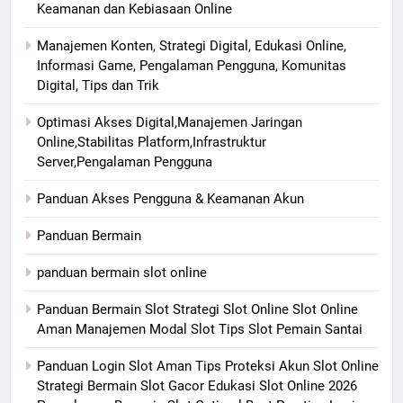
Keamanan dan Kebiasaan Online
Manajemen Konten, Strategi Digital, Edukasi Online,
Informasi Game, Pengalaman Pengguna, Komunitas
Digital, Tips dan Trik
Optimasi Akses Digital,Manajemen Jaringan
Online,Stabilitas Platform,Infrastruktur
Server,Pengalaman Pengguna
Panduan Akses Pengguna & Keamanan Akun
Panduan Bermain
panduan bermain slot online
Panduan Bermain Slot Strategi Slot Online Slot Online
Aman Manajemen Modal Slot Tips Slot Pemain Santai
Panduan Login Slot Aman Tips Proteksi Akun Slot Online
Strategi Bermain Slot Gacor Edukasi Slot Online 2026