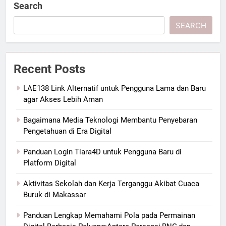
Search
SEARCH
Recent Posts
LAE138 Link Alternatif untuk Pengguna Lama dan Baru
agar Akses Lebih Aman
Bagaimana Media Teknologi Membantu Penyebaran
Pengetahuan di Era Digital
Panduan Login Tiara4D untuk Pengguna Baru di
Platform Digital
Aktivitas Sekolah dan Kerja Terganggu Akibat Cuaca
Buruk di Makassar
Panduan Lengkap Memahami Pola pada Permainan