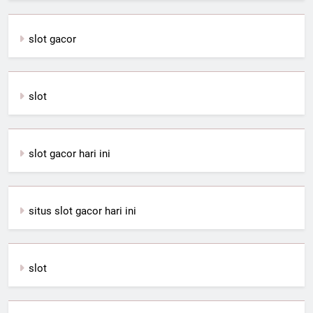
slot gacor
slot
slot gacor hari ini
situs slot gacor hari ini
slot