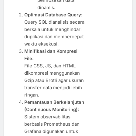
pemrosesan data
dinamis.
Optimasi Database Query:
Query SQL dianalisis secara
berkala untuk menghindari
duplikasi dan mempercepat
waktu eksekusi.
Minifikasi dan Kompresi
File:
File CSS, JS, dan HTML
dikompresi menggunakan
Gzip atau Brotli agar ukuran
transfer data menjadi lebih
ringan.
Pemantauan Berkelanjutan
(Continuous Monitoring):
Sistem observabilitas
berbasis Prometheus dan
Grafana digunakan untuk