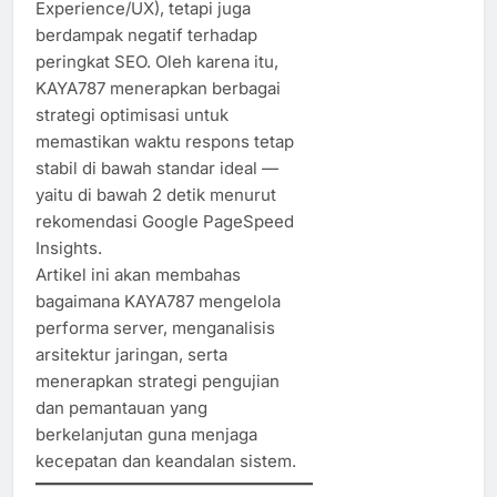
Experience/UX), tetapi juga
berdampak negatif terhadap
peringkat SEO. Oleh karena itu,
KAYA787 menerapkan berbagai
strategi optimisasi untuk
memastikan waktu respons tetap
stabil di bawah standar ideal —
yaitu di bawah 2 detik menurut
rekomendasi Google PageSpeed
Insights.
Artikel ini akan membahas
bagaimana KAYA787 mengelola
performa server, menganalisis
arsitektur jaringan, serta
menerapkan strategi pengujian
dan pemantauan yang
berkelanjutan guna menjaga
kecepatan dan keandalan sistem.