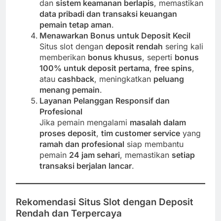
dan
sistem keamanan berlapis
, memastikan
data pribadi dan transaksi keuangan
pemain tetap aman
.
Menawarkan Bonus untuk Deposit Kecil
Situs slot dengan
deposit rendah
sering kali
memberikan
bonus khusus
, seperti
bonus
100% untuk deposit pertama
,
free spins
,
atau
cashback
, meningkatkan
peluang
menang pemain
.
Layanan Pelanggan Responsif dan
Profesional
Jika pemain mengalami
masalah dalam
proses deposit
,
tim customer service
yang
ramah dan profesional
siap membantu
pemain
24 jam sehari
, memastikan
setiap
transaksi berjalan lancar
.
Rekomendasi Situs Slot dengan Deposit
Rendah dan Terpercaya