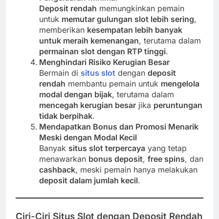
Deposit rendah
memungkinkan pemain
untuk
memutar gulungan slot lebih sering
,
memberikan
kesempatan lebih banyak
untuk meraih kemenangan
, terutama dalam
permainan slot dengan RTP tinggi
.
Menghindari Risiko Kerugian Besar
Bermain di
situs slot
dengan
deposit
rendah
membantu pemain untuk
mengelola
modal dengan bijak
, terutama dalam
mencegah kerugian besar
jika
peruntungan
tidak berpihak
.
Mendapatkan Bonus dan Promosi Menarik
Meski dengan Modal Kecil
Banyak
situs slot terpercaya
yang tetap
menawarkan
bonus deposit
,
free spins
, dan
cashback
, meski pemain hanya melakukan
deposit dalam jumlah kecil
.
Ciri-Ciri Situs Slot dengan Deposit Rendah