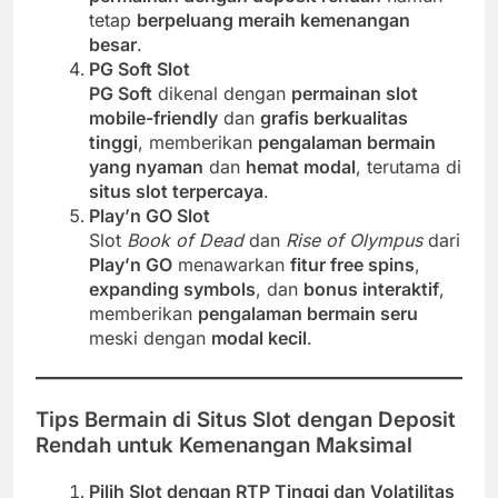
tetap
berpeluang meraih kemenangan
besar
.
PG Soft Slot
PG Soft
dikenal dengan
permainan slot
mobile-friendly
dan
grafis berkualitas
tinggi
, memberikan
pengalaman bermain
yang nyaman
dan
hemat modal
, terutama di
situs slot terpercaya
.
Play’n GO Slot
Slot
Book of Dead
dan
Rise of Olympus
dari
Play’n GO
menawarkan
fitur free spins
,
expanding symbols
, dan
bonus interaktif
,
memberikan
pengalaman bermain seru
meski dengan
modal kecil
.
Tips Bermain di Situs Slot dengan Deposit
Rendah untuk Kemenangan Maksimal
Pilih Slot dengan RTP Tinggi dan Volatilitas