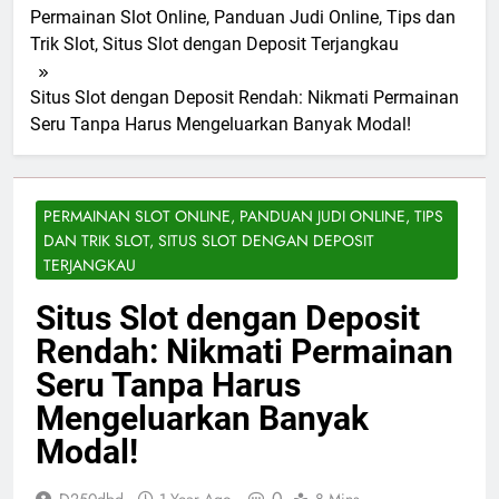
Permainan Slot Online, Panduan Judi Online, Tips dan
Trik Slot, Situs Slot dengan Deposit Terjangkau
Situs Slot dengan Deposit Rendah: Nikmati Permainan
Seru Tanpa Harus Mengeluarkan Banyak Modal!
PERMAINAN SLOT ONLINE, PANDUAN JUDI ONLINE, TIPS
DAN TRIK SLOT, SITUS SLOT DENGAN DEPOSIT
TERJANGKAU
Situs Slot dengan Deposit
Rendah: Nikmati Permainan
Seru Tanpa Harus
Mengeluarkan Banyak
Modal!
0
D250dbd
1 Year Ago
8 Mins