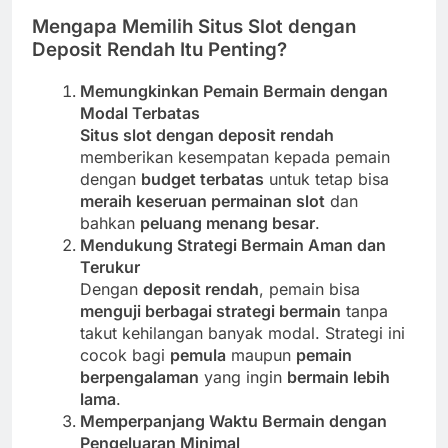
Mengapa Memilih Situs Slot dengan
Deposit Rendah Itu Penting?
Memungkinkan Pemain Bermain dengan
Modal Terbatas
Situs slot dengan deposit rendah
memberikan kesempatan kepada pemain
dengan
budget terbatas
untuk tetap bisa
meraih keseruan permainan slot
dan
bahkan
peluang menang besar
.
Mendukung Strategi Bermain Aman dan
Terukur
Dengan
deposit rendah
, pemain bisa
menguji berbagai strategi bermain
tanpa
takut kehilangan banyak modal. Strategi ini
cocok bagi
pemula
maupun
pemain
berpengalaman
yang ingin
bermain lebih
lama
.
Memperpanjang Waktu Bermain dengan
Pengeluaran Minimal