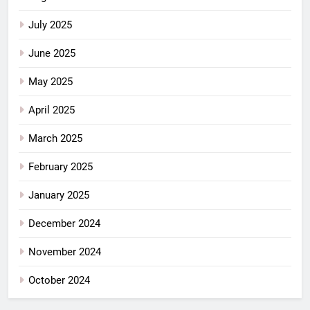
July 2025
June 2025
May 2025
April 2025
March 2025
February 2025
January 2025
December 2024
November 2024
October 2024