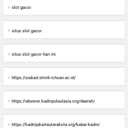
slot gacor
situs slot gacor
situs slot gacor hari ini
https://siakad.stmik-ichsan.ac.id/
https://absensi.kadinpulaulasia.org/daerah/
https://kadinjakartautarakota.org/kabar-kadin/