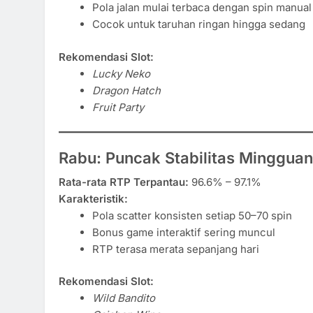
Pola jalan mulai terbaca dengan spin manual
Cocok untuk taruhan ringan hingga sedang
Rekomendasi Slot:
Lucky Neko
Dragon Hatch
Fruit Party
Rabu: Puncak Stabilitas Mingguan
Rata-rata RTP Terpantau:
96.6% – 97.1%
Karakteristik:
Pola scatter konsisten setiap 50–70 spin
Bonus game interaktif sering muncul
RTP terasa merata sepanjang hari
Rekomendasi Slot:
Wild Bandito