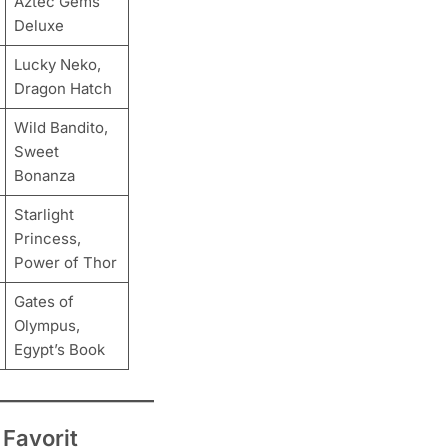
Aztec Gems
Deluxe
Lucky Neko,
Dragon Hatch
Wild Bandito,
Sweet
Bonanza
Starlight
Princess,
Power of Thor
Gates of
Olympus,
Egypt’s Book
Favorit