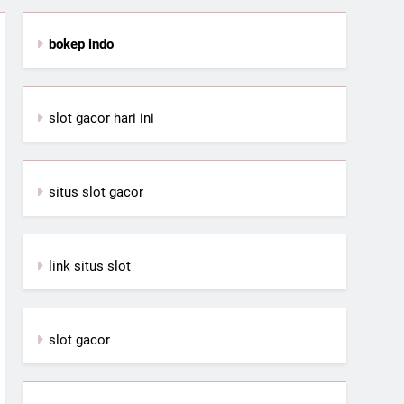
bokep indo
slot gacor hari ini
situs slot gacor
link situs slot
slot gacor