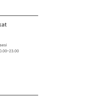
kat
sesi
20.00–23.00