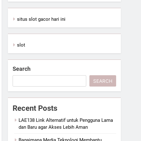
situs slot gacor hari ini
slot
Search
SEARCH
Recent Posts
LAE138 Link Alternatif untuk Pengguna Lama
dan Baru agar Akses Lebih Aman
Bagaimana Media Teknologi Membantu