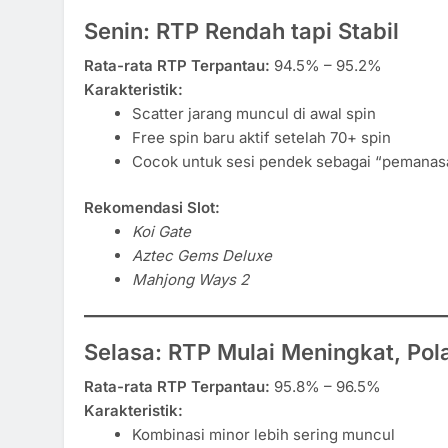
Senin: RTP Rendah tapi Stabil
Rata-rata RTP Terpantau:
94.5% – 95.2%
Karakteristik:
Scatter jarang muncul di awal spin
Free spin baru aktif setelah 70+ spin
Cocok untuk sesi pendek sebagai “pemanas
Rekomendasi Slot:
Koi Gate
Aztec Gems Deluxe
Mahjong Ways 2
Selasa: RTP Mulai Meningkat, Pol
Rata-rata RTP Terpantau:
95.8% – 96.5%
Karakteristik:
Kombinasi minor lebih sering muncul