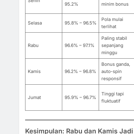
Senin
95.2%
minim bonus
Pola mulai
Selasa
95.8% – 96.5%
terlihat
Paling stabil
Rabu
96.6% – 97.1%
sepanjang
minggu
Bonus ganda,
Kamis
96.2% – 96.8%
auto-spin
responsif
Tinggi tapi
Jumat
95.9% – 96.7%
fluktuatif
Kesimpulan: Rabu dan Kamis Jadi 