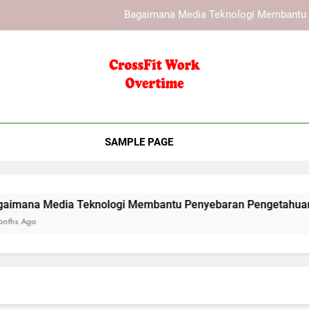
Bagaimana Media Teknologi Membantu P
Panduan Login Tiara4D un
Aktivitas Sekolah dan Kerja Ter
ssFit Work Overtime
LAE138 Link Alternatif untuk Pengguna
ngan CrossFit Work Overtime Untuk Pelatihan Fisik Intensif 
Bagaimana Media Teknologi Membantu P
SAMPLE PAGE
Panduan Login Tiara4D un
Aktivitas Sekolah dan Kerja Ter
a Teknologi Membantu Penyebaran Pengetahuan di Era Digit