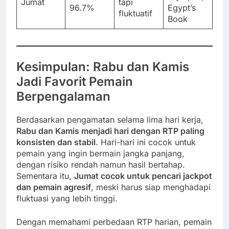
Jumat
tapi
96.7%
Egypt’s
fluktuatif
Book
Kesimpulan: Rabu dan Kamis
Jadi Favorit Pemain
Berpengalaman
Berdasarkan pengamatan selama lima hari kerja,
Rabu dan Kamis menjadi hari dengan RTP paling
konsisten dan stabil
. Hari-hari ini cocok untuk
pemain yang ingin bermain jangka panjang,
dengan risiko rendah namun hasil bertahap.
Sementara itu,
Jumat cocok untuk pencari jackpot
dan pemain agresif
, meski harus siap menghadapi
fluktuasi yang lebih tinggi.
Dengan memahami perbedaan RTP harian, pemain