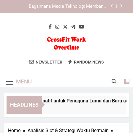
Skip
Panduan Login Tiara4D untuk Pengguna Baru di
to
Platform Digital
content
Aktivitas Sekolah dan Kerja Terganggu Akibat
Cuaca Buruk di Makassar
LAE138 Link Alternatif untuk Pengguna Lama dan
Baru agar Akses Lebih Aman
Bagaimana Media Teknologi Membantu
Penyebaran Pengetahuan di Era Digital
CrossFit Work
Gabung Dengan CrossFit Work Overtime
Panduan Login Tiara4D untuk Pengguna Baru di
NEWSLETTER
RANDOM NEWS
Platform Digital
Overtime
Untuk Pelatihan Fisik Intensif Yang
Aktivitas Sekolah dan Kerja Terganggu Akibat
Dirancang Meningkatkan Kekuatan Dan
Cuaca Buruk di Makassar
MENU
Daya Tahan Tubuh.
AE138 Link Alternatif untuk Pengguna Lama dan Baru agar A
HEADLINES
Months Ago
Home
Analisis Slot & Strategi Waktu Bermain