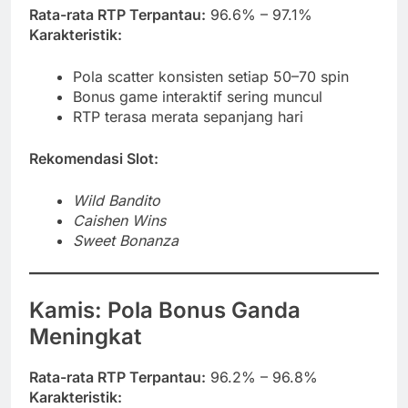
Rata-rata RTP Terpantau:
96.6% – 97.1%
Karakteristik:
Pola scatter konsisten setiap 50–70 spin
Bonus game interaktif sering muncul
RTP terasa merata sepanjang hari
Rekomendasi Slot:
Wild Bandito
Caishen Wins
Sweet Bonanza
Kamis: Pola Bonus Ganda
Meningkat
Rata-rata RTP Terpantau:
96.2% – 96.8%
Karakteristik: