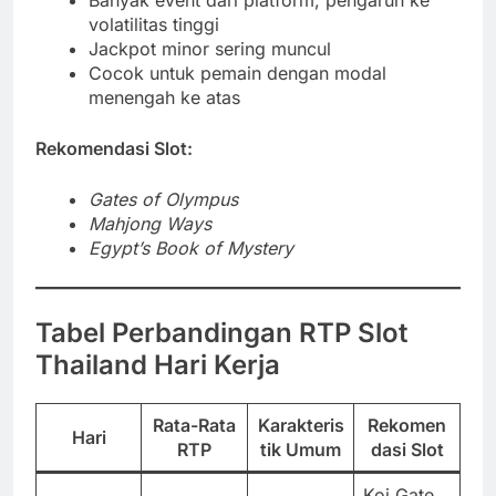
Banyak event dari platform, pengaruh ke
volatilitas tinggi
Jackpot minor sering muncul
Cocok untuk pemain dengan modal
menengah ke atas
Rekomendasi Slot:
Gates of Olympus
Mahjong Ways
Egypt’s Book of Mystery
Tabel Perbandingan RTP Slot
Thailand Hari Kerja
Rata-Rata
Karakteris
Rekomen
Hari
RTP
tik Umum
dasi Slot
Koi Gate,