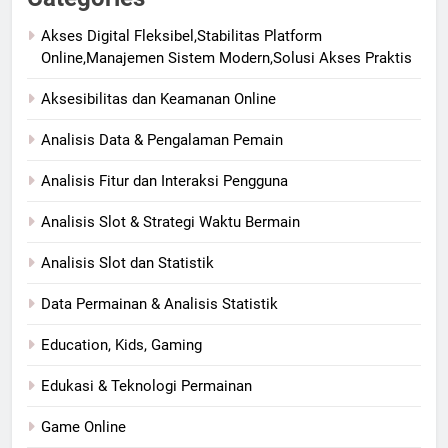
Akses Digital Fleksibel,Stabilitas Platform
Online,Manajemen Sistem Modern,Solusi Akses Praktis
Aksesibilitas dan Keamanan Online
Analisis Data & Pengalaman Pemain
Analisis Fitur dan Interaksi Pengguna
Analisis Slot & Strategi Waktu Bermain
Analisis Slot dan Statistik
Data Permainan & Analisis Statistik
Education, Kids, Gaming
Edukasi & Teknologi Permainan
Game Online