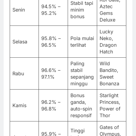
Stabil tapi
94.5% –
Aztec
Senin
minim
95.2%
Gems
bonus
Deluxe
Lucky
95.8% –
Pola mulai
Neko,
Selasa
96.5%
terlihat
Dragon
Hatch
Paling
Wild
96.6% –
stabil
Bandito,
Rabu
97.1%
sepanjang
Sweet
minggu
Bonanza
Bonus
Starlight
96.2% –
ganda,
Princess,
Kamis
96.8%
auto-spin
Power of
responsif
Thor
Gates of
Tinggi
95.9% –
Olympus,