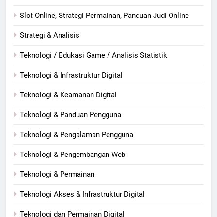
Slot Online, Strategi Permainan, Panduan Judi Online
Strategi & Analisis
Teknologi / Edukasi Game / Analisis Statistik
Teknologi & Infrastruktur Digital
Teknologi & Keamanan Digital
Teknologi & Panduan Pengguna
Teknologi & Pengalaman Pengguna
Teknologi & Pengembangan Web
Teknologi & Permainan
Teknologi Akses & Infrastruktur Digital
Teknologi dan Permainan Digital