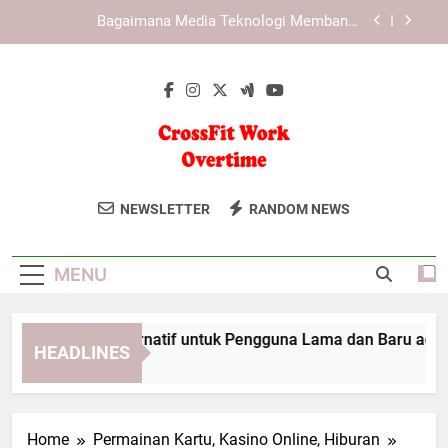
Skip
Panduan Login Tiara4D untuk Pengguna Baru di
to
Platform Digital
content
Aktivitas Sekolah dan Kerja Terganggu Akibat
Cuaca Buruk di Makassar
LAE138 Link Alternatif untuk Pengguna Lama dan
Baru agar Akses Lebih Aman
Bagaimana Media Teknologi Membantu
Penyebaran Pengetahuan di Era Digital
CrossFit Work
Gabung Dengan CrossFit Work Overtime
Panduan Login Tiara4D untuk Pengguna Baru di
NEWSLETTER
RANDOM NEWS
Platform Digital
Overtime
Untuk Pelatihan Fisik Intensif Yang
Aktivitas Sekolah dan Kerja Terganggu Akibat
Dirancang Meningkatkan Kekuatan Dan
Cuaca Buruk di Makassar
MENU
Daya Tahan Tubuh.
AE138 Link Alternatif untuk Pengguna Lama dan Baru agar A
HEADLINES
 Months Ago
Home
Permainan Kartu, Kasino Online, Hiburan