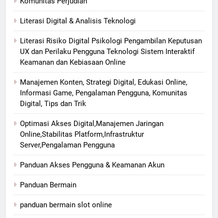
Komunitas Perjudian
Literasi Digital & Analisis Teknologi
Literasi Risiko Digital Psikologi Pengambilan Keputusan
UX dan Perilaku Pengguna Teknologi Sistem Interaktif
Keamanan dan Kebiasaan Online
Manajemen Konten, Strategi Digital, Edukasi Online,
Informasi Game, Pengalaman Pengguna, Komunitas
Digital, Tips dan Trik
Optimasi Akses Digital,Manajemen Jaringan
Online,Stabilitas Platform,Infrastruktur
Server,Pengalaman Pengguna
Panduan Akses Pengguna & Keamanan Akun
Panduan Bermain
panduan bermain slot online