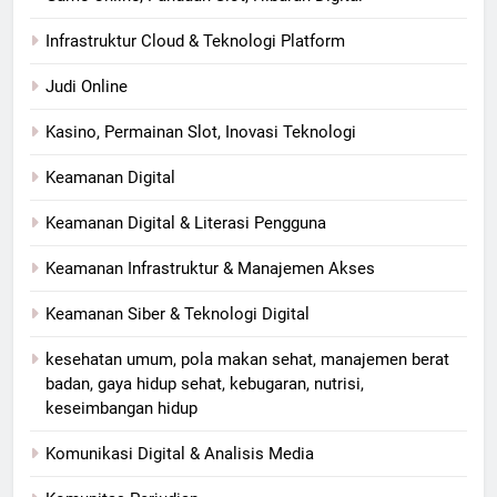
Infrastruktur Cloud & Teknologi Platform
Judi Online
Kasino, Permainan Slot, Inovasi Teknologi
Keamanan Digital
Keamanan Digital & Literasi Pengguna
Keamanan Infrastruktur & Manajemen Akses
Keamanan Siber & Teknologi Digital
kesehatan umum, pola makan sehat, manajemen berat
badan, gaya hidup sehat, kebugaran, nutrisi,
keseimbangan hidup
Komunikasi Digital & Analisis Media