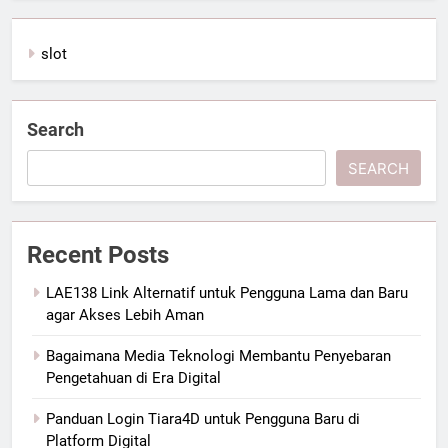
slot
Search
SEARCH
Recent Posts
LAE138 Link Alternatif untuk Pengguna Lama dan Baru
agar Akses Lebih Aman
Bagaimana Media Teknologi Membantu Penyebaran
Pengetahuan di Era Digital
Panduan Login Tiara4D untuk Pengguna Baru di
Platform Digital