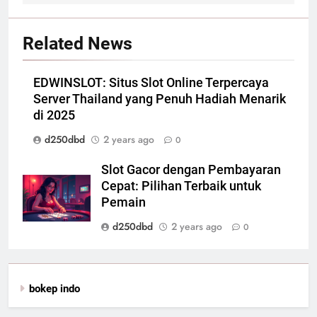
Related News
EDWINSLOT: Situs Slot Online Terpercaya
Server Thailand yang Penuh Hadiah Menarik
di 2025
d250dbd
2 years ago
0
Slot Gacor dengan Pembayaran
Cepat: Pilihan Terbaik untuk
Pemain
d250dbd
2 years ago
0
bokep indo