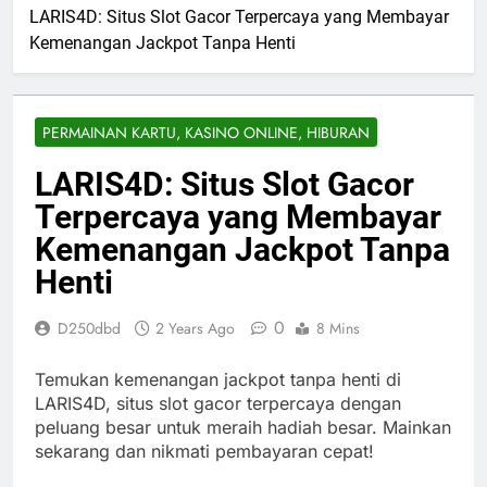
LARIS4D: Situs Slot Gacor Terpercaya yang Membayar
Kemenangan Jackpot Tanpa Henti
PERMAINAN KARTU, KASINO ONLINE, HIBURAN
LARIS4D: Situs Slot Gacor
Terpercaya yang Membayar
Kemenangan Jackpot Tanpa
Henti
0
D250dbd
2 Years Ago
8 Mins
Temukan kemenangan jackpot tanpa henti di
LARIS4D, situs slot gacor terpercaya dengan
peluang besar untuk meraih hadiah besar. Mainkan
sekarang dan nikmati pembayaran cepat!