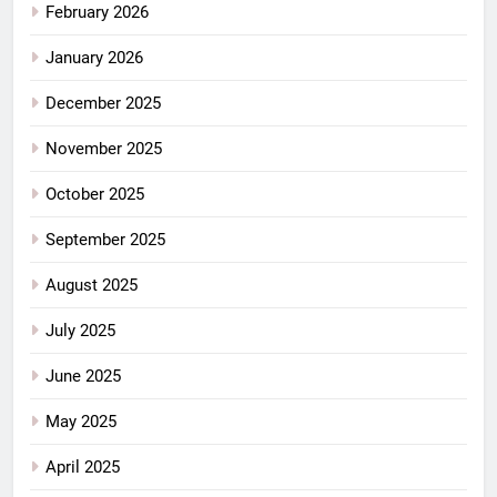
February 2026
January 2026
December 2025
November 2025
October 2025
September 2025
August 2025
July 2025
June 2025
May 2025
April 2025