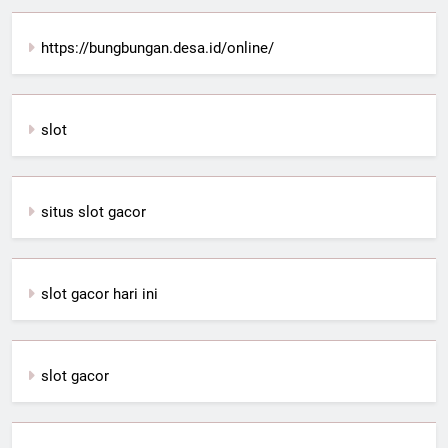
https://bungbungan.desa.id/online/
slot
situs slot gacor
slot gacor hari ini
slot gacor