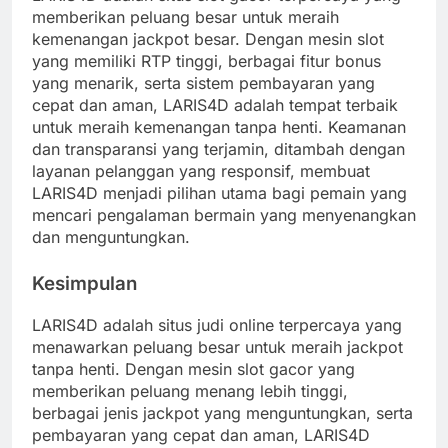
memberikan peluang besar untuk meraih
kemenangan jackpot besar. Dengan mesin slot
yang memiliki RTP tinggi, berbagai fitur bonus
yang menarik, serta sistem pembayaran yang
cepat dan aman, LARIS4D adalah tempat terbaik
untuk meraih kemenangan tanpa henti. Keamanan
dan transparansi yang terjamin, ditambah dengan
layanan pelanggan yang responsif, membuat
LARIS4D menjadi pilihan utama bagi pemain yang
mencari pengalaman bermain yang menyenangkan
dan menguntungkan.
Kesimpulan
LARIS4D adalah situs judi online terpercaya yang
menawarkan peluang besar untuk meraih jackpot
tanpa henti. Dengan mesin slot gacor yang
memberikan peluang menang lebih tinggi,
berbagai jenis jackpot yang menguntungkan, serta
pembayaran yang cepat dan aman, LARIS4D