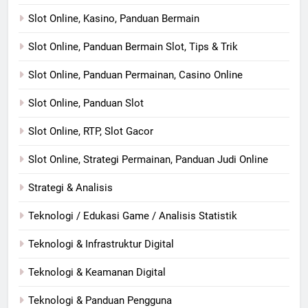
Slot Online, Kasino, Panduan Bermain
Slot Online, Panduan Bermain Slot, Tips & Trik
Slot Online, Panduan Permainan, Casino Online
Slot Online, Panduan Slot
Slot Online, RTP, Slot Gacor
Slot Online, Strategi Permainan, Panduan Judi Online
Strategi & Analisis
Teknologi / Edukasi Game / Analisis Statistik
Teknologi & Infrastruktur Digital
Teknologi & Keamanan Digital
Teknologi & Panduan Pengguna