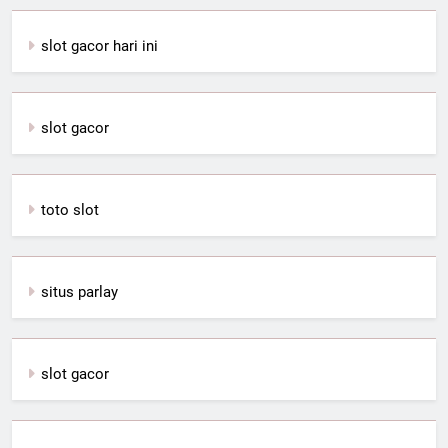
slot gacor hari ini
slot gacor
toto slot
situs parlay
slot gacor