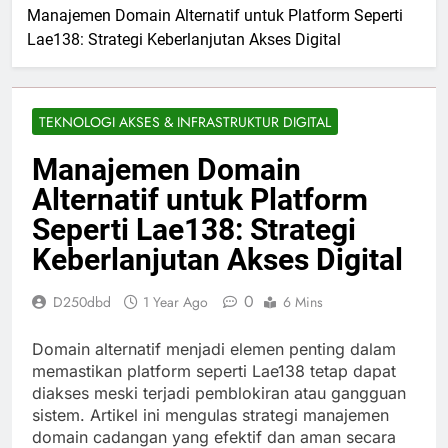
Manajemen Domain Alternatif untuk Platform Seperti
Lae138: Strategi Keberlanjutan Akses Digital
TEKNOLOGI AKSES & INFRASTRUKTUR DIGITAL
Manajemen Domain
Alternatif untuk Platform
Seperti Lae138: Strategi
Keberlanjutan Akses Digital
0
D250dbd
1 Year Ago
6 Mins
Domain alternatif menjadi elemen penting dalam
memastikan platform seperti Lae138 tetap dapat
diakses meski terjadi pemblokiran atau gangguan
sistem. Artikel ini mengulas strategi manajemen
domain cadangan yang efektif dan aman secara