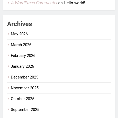
A WordPress Commenter
on
Hello world!
Archives
May 2026
March 2026
February 2026
January 2026
December 2025
November 2025
October 2025
September 2025