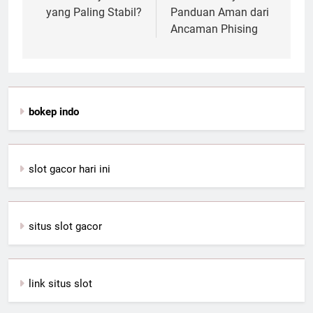
yang Paling Stabil?
Panduan Aman dari
Ancaman Phising
bokep indo
slot gacor hari ini
situs slot gacor
link situs slot