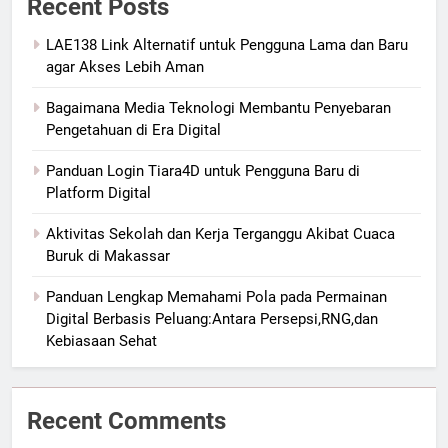
Recent Posts
LAE138 Link Alternatif untuk Pengguna Lama dan Baru
agar Akses Lebih Aman
Bagaimana Media Teknologi Membantu Penyebaran
Pengetahuan di Era Digital
Panduan Login Tiara4D untuk Pengguna Baru di
Platform Digital
Aktivitas Sekolah dan Kerja Terganggu Akibat Cuaca
Buruk di Makassar
Panduan Lengkap Memahami Pola pada Permainan
Digital Berbasis Peluang:Antara Persepsi,RNG,dan
Kebiasaan Sehat
Recent Comments