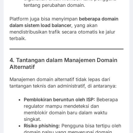
tentang perubahan domain.
Platform juga bisa menyimpan
beberapa domain
dalam sistem load balancer
, yang akan
mendistribusikan trafik secara otomatis ke jalur
terbaik.
4. Tantangan dalam Manajemen Domain
Alternatif
Manajemen domain alternatif tidak lepas dari
tantangan teknis dan administratif, di antaranya:
Pemblokiran beruntun oleh ISP:
Beberapa
regulator mampu mendeteksi dan
memblokir domain baru dalam waktu
singkat.
Risiko phishing:
Pengguna bisa tertipu oleh
domain palsu yang menyerupai domain