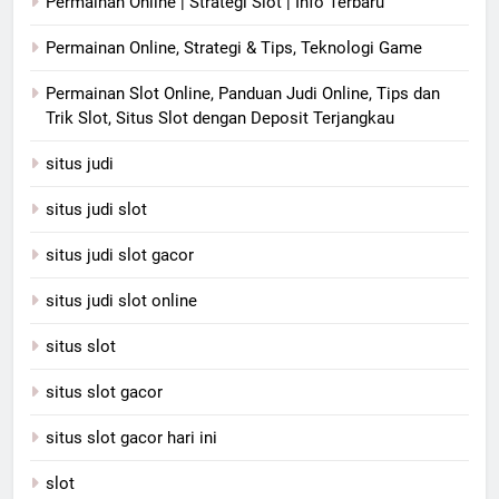
Permainan Online | Strategi Slot | Info Terbaru
Permainan Online, Strategi & Tips, Teknologi Game
Permainan Slot Online, Panduan Judi Online, Tips dan
Trik Slot, Situs Slot dengan Deposit Terjangkau
situs judi
situs judi slot
situs judi slot gacor
situs judi slot online
situs slot
situs slot gacor
situs slot gacor hari ini
slot