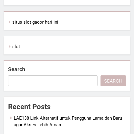
situs slot gacor hari ini
slot
Search
SEARCH
Recent Posts
LAE138 Link Alternatif untuk Pengguna Lama dan Baru
agar Akses Lebih Aman