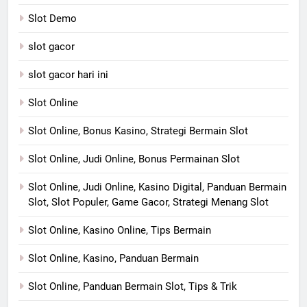
Slot Demo
slot gacor
slot gacor hari ini
Slot Online
Slot Online, Bonus Kasino, Strategi Bermain Slot
Slot Online, Judi Online, Bonus Permainan Slot
Slot Online, Judi Online, Kasino Digital, Panduan Bermain
Slot, Slot Populer, Game Gacor, Strategi Menang Slot
Slot Online, Kasino Online, Tips Bermain
Slot Online, Kasino, Panduan Bermain
Slot Online, Panduan Bermain Slot, Tips & Trik