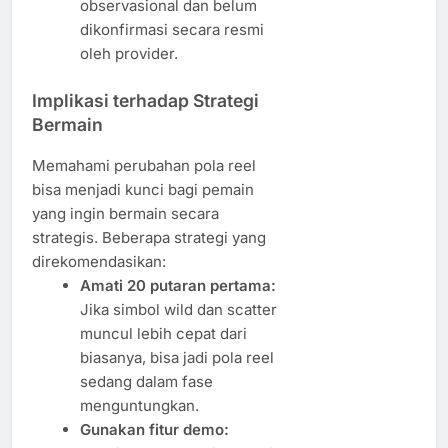
observasional dan belum
dikonfirmasi secara resmi
oleh provider.
Implikasi terhadap Strategi
Bermain
Memahami perubahan pola reel
bisa menjadi kunci bagi pemain
yang ingin bermain secara
strategis. Beberapa strategi yang
direkomendasikan:
Amati 20 putaran pertama:
Jika simbol wild dan scatter
muncul lebih cepat dari
biasanya, bisa jadi pola reel
sedang dalam fase
menguntungkan.
Gunakan fitur demo: