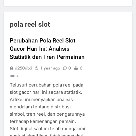
pola reel slot
Perubahan Pola Reel Slot
Gacor Hari Ini: Analisis
Statistik dan Tren Permainan
d250dbd
1 year ago
0
6
mins
Telusuri perubahan pola reel pada
slot gacor hari ini secara statistik.
Artikel ini menyajikan analisis
mendalam tentang distribusi
simbol, tren reel, dan pengaruhnya
terhadap kemenangan pemain.
Slot digital saat ini telah mengalami
evolusi signifikan, tidak hanya dari