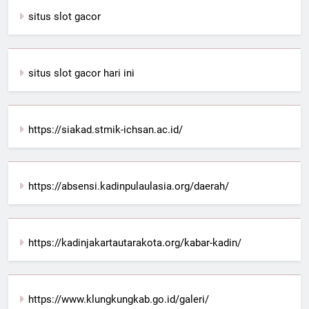
situs slot gacor
situs slot gacor hari ini
https://siakad.stmik-ichsan.ac.id/
https://absensi.kadinpulaulasia.org/daerah/
https://kadinjakartautarakota.org/kabar-kadin/
https://www.klungkungkab.go.id/galeri/