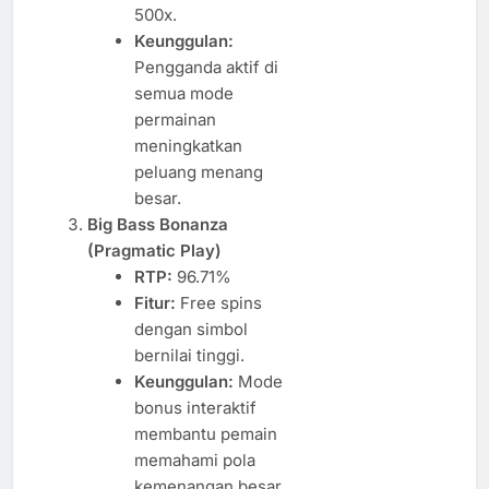
500x.
Keunggulan:
Pengganda aktif di
semua mode
permainan
meningkatkan
peluang menang
besar.
Big Bass Bonanza
(Pragmatic Play)
RTP:
96.71%
Fitur:
Free spins
dengan simbol
bernilai tinggi.
Keunggulan:
Mode
bonus interaktif
membantu pemain
memahami pola
kemenangan besar.