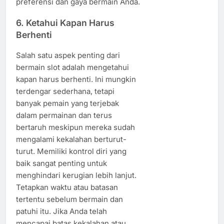
preferensi dan gaya bermain Anda.
6.
Ketahui Kapan Harus
Berhenti
Salah satu aspek penting dari
bermain slot adalah mengetahui
kapan harus berhenti. Ini mungkin
terdengar sederhana, tetapi
banyak pemain yang terjebak
dalam permainan dan terus
bertaruh meskipun mereka sudah
mengalami kekalahan berturut-
turut. Memiliki kontrol diri yang
baik sangat penting untuk
menghindari kerugian lebih lanjut.
Tetapkan waktu atau batasan
tertentu sebelum bermain dan
patuhi itu. Jika Anda telah
mencapai batas kekalahan atau