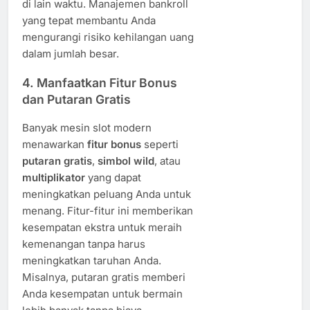
di lain waktu. Manajemen bankroll
yang tepat membantu Anda
mengurangi risiko kehilangan uang
dalam jumlah besar.
4.
Manfaatkan Fitur Bonus
dan Putaran Gratis
Banyak mesin slot modern
menawarkan
fitur bonus
seperti
putaran gratis
,
simbol wild
, atau
multiplikator
yang dapat
meningkatkan peluang Anda untuk
menang. Fitur-fitur ini memberikan
kesempatan ekstra untuk meraih
kemenangan tanpa harus
meningkatkan taruhan Anda.
Misalnya, putaran gratis memberi
Anda kesempatan untuk bermain