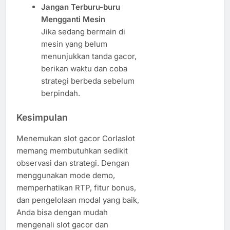
Jangan Terburu-buru
Mengganti Mesin
Jika sedang bermain di
mesin yang belum
menunjukkan tanda gacor,
berikan waktu dan coba
strategi berbeda sebelum
berpindah.
Kesimpulan
Menemukan slot gacor Corlaslot
memang membutuhkan sedikit
observasi dan strategi. Dengan
menggunakan mode demo,
memperhatikan RTP, fitur bonus,
dan pengelolaan modal yang baik,
Anda bisa dengan mudah
mengenali slot gacor dan