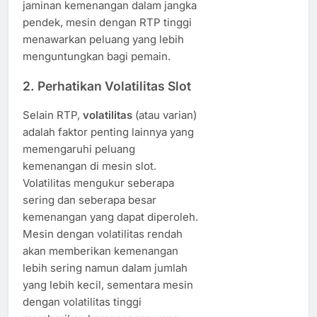
jaminan kemenangan dalam jangka
pendek, mesin dengan RTP tinggi
menawarkan peluang yang lebih
menguntungkan bagi pemain.
2.
Perhatikan Volatilitas Slot
Selain RTP,
volatilitas
(atau varian)
adalah faktor penting lainnya yang
memengaruhi peluang
kemenangan di mesin slot.
Volatilitas mengukur seberapa
sering dan seberapa besar
kemenangan yang dapat diperoleh.
Mesin dengan volatilitas rendah
akan memberikan kemenangan
lebih sering namun dalam jumlah
yang lebih kecil, sementara mesin
dengan volatilitas tinggi