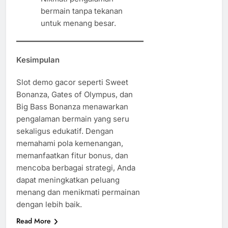
bermain tanpa tekanan
untuk menang besar.
Kesimpulan
Slot demo gacor seperti Sweet
Bonanza, Gates of Olympus, dan
Big Bass Bonanza menawarkan
pengalaman bermain yang seru
sekaligus edukatif. Dengan
memahami pola kemenangan,
memanfaatkan fitur bonus, dan
mencoba berbagai strategi, Anda
dapat meningkatkan peluang
menang dan menikmati permainan
dengan lebih baik.
Read More