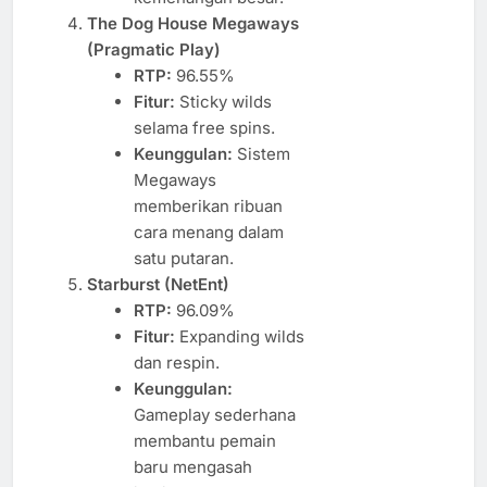
The Dog House Megaways
(Pragmatic Play)
RTP:
96.55%
Fitur:
Sticky wilds
selama free spins.
Keunggulan:
Sistem
Megaways
memberikan ribuan
cara menang dalam
satu putaran.
Starburst (NetEnt)
RTP:
96.09%
Fitur:
Expanding wilds
dan respin.
Keunggulan:
Gameplay sederhana
membantu pemain
baru mengasah