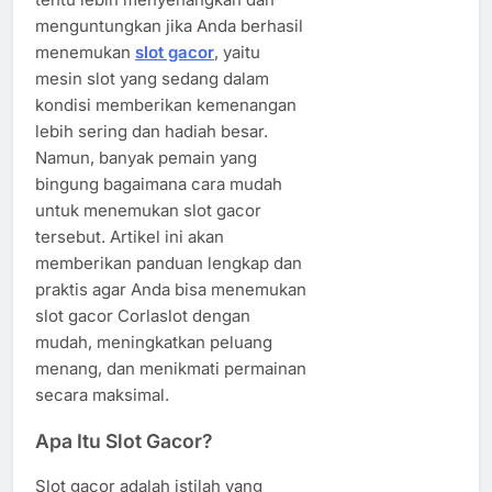
menguntungkan jika Anda berhasil
menemukan
slot gacor
, yaitu
mesin slot yang sedang dalam
kondisi memberikan kemenangan
lebih sering dan hadiah besar.
Namun, banyak pemain yang
bingung bagaimana cara mudah
untuk menemukan slot gacor
tersebut. Artikel ini akan
memberikan panduan lengkap dan
praktis agar Anda bisa menemukan
slot gacor Corlaslot dengan
mudah, meningkatkan peluang
menang, dan menikmati permainan
secara maksimal.
Apa Itu Slot Gacor?
Slot gacor adalah istilah yang