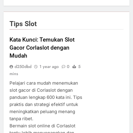
Tips Slot
Kata Kunci: Temukan Slot
Gacor Corlaslot dengan
Mudah
d250dbd
1 year ago
0
5
mins
Pelajari cara mudah menemukan
slot gacor di Corlaslot dengan
panduan lengkap 600 kata ini. Tips
praktis dan strategi efektif untuk
meningkatkan peluang menang
tanpa ribet.
Bermain slot online di Corlaslot
tentu lebih menyenangkan dan