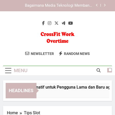
Skip
Panduan Login Tiara4D untuk Pengguna Baru di
to
Platform Digital
content
Aktivitas Sekolah dan Kerja Terganggu Akibat
Cuaca Buruk di Makassar
LAE138 Link Alternatif untuk Pengguna Lama dan
Baru agar Akses Lebih Aman
Bagaimana Media Teknologi Membantu
Penyebaran Pengetahuan di Era Digital
CrossFit Work
Gabung Dengan CrossFit Work Overtime
Panduan Login Tiara4D untuk Pengguna Baru di
NEWSLETTER
RANDOM NEWS
Platform Digital
Overtime
Untuk Pelatihan Fisik Intensif Yang
Aktivitas Sekolah dan Kerja Terganggu Akibat
Dirancang Meningkatkan Kekuatan Dan
Cuaca Buruk di Makassar
MENU
Daya Tahan Tubuh.
E138 Link Alternatif untuk Pengguna Lama dan Baru agar Ak
HEADLINES
Months Ago
Home
Tips Slot