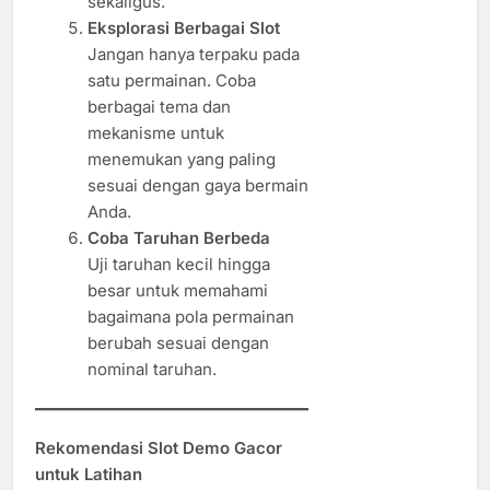
sekaligus.
Eksplorasi Berbagai Slot
Jangan hanya terpaku pada
satu permainan. Coba
berbagai tema dan
mekanisme untuk
menemukan yang paling
sesuai dengan gaya bermain
Anda.
Coba Taruhan Berbeda
Uji taruhan kecil hingga
besar untuk memahami
bagaimana pola permainan
berubah sesuai dengan
nominal taruhan.
Rekomendasi Slot Demo Gacor
untuk Latihan