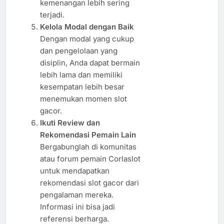
kemenangan lebih sering
terjadi.
Kelola Modal dengan Baik
Dengan modal yang cukup
dan pengelolaan yang
disiplin, Anda dapat bermain
lebih lama dan memiliki
kesempatan lebih besar
menemukan momen slot
gacor.
Ikuti Review dan
Rekomendasi Pemain Lain
Bergabunglah di komunitas
atau forum pemain Corlaslot
untuk mendapatkan
rekomendasi slot gacor dari
pengalaman mereka.
Informasi ini bisa jadi
referensi berharga.