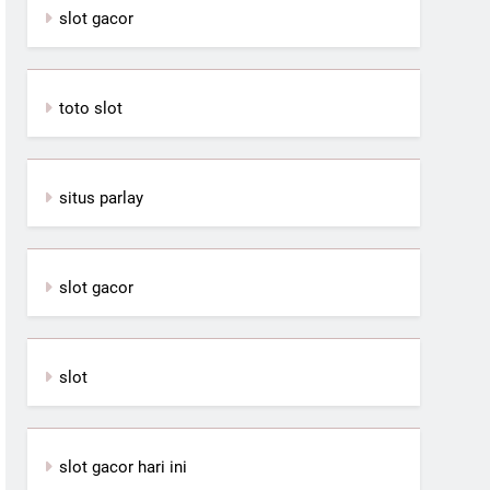
slot gacor
toto slot
situs parlay
slot gacor
slot
slot gacor hari ini