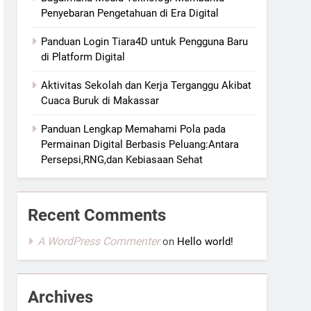
Penyebaran Pengetahuan di Era Digital
Panduan Login Tiara4D untuk Pengguna Baru
di Platform Digital
Aktivitas Sekolah dan Kerja Terganggu Akibat
Cuaca Buruk di Makassar
Panduan Lengkap Memahami Pola pada
Permainan Digital Berbasis Peluang:Antara
Persepsi,RNG,dan Kebiasaan Sehat
Recent Comments
A WordPress Commenter
on
Hello world!
Archives