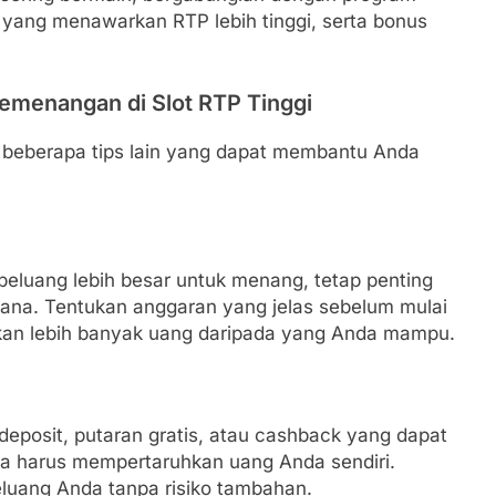
yang menawarkan RTP lebih tinggi, serta bonus
emenangan di Slot RTP Tinggi
a beberapa tips lain yang dapat membantu Anda
eluang lebih besar untuk menang, tetap penting
sana. Tentukan anggaran yang jelas sebelum mulai
kan lebih banyak uang daripada yang Anda mampu.
posit, putaran gratis, atau cashback yang dapat
pa harus mempertaruhkan uang Anda sendiri.
luang Anda tanpa risiko tambahan.