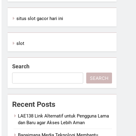
situs slot gacor hari ini
slot
Search
SEARCH
Recent Posts
LAE138 Link Alternatif untuk Pengguna Lama
dan Baru agar Akses Lebih Aman
Bagaimana Media Teknologi Membantu