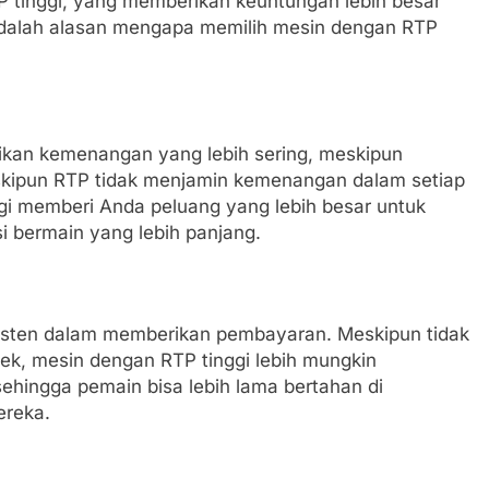
P tinggi, yang memberikan keuntungan lebih besar
 adalah alasan mengapa memilih mesin dengan RTP
kan kemenangan yang lebih sering, meskipun
eskipun RTP tidak menjamin kemenangan dalam setiap
ggi memberi Anda peluang yang lebih besar untuk
 bermain yang lebih panjang.
sisten dalam memberikan pembayaran. Meskipun tidak
k, mesin dengan RTP tinggi lebih mungkin
ehingga pemain bisa lebih lama bertahan di
ereka.