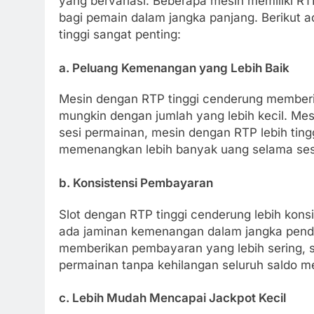
yang bervariasi. Beberapa mesin memiliki RT
bagi pemain dalam jangka panjang. Berikut
tinggi sangat penting:
a.
Peluang Kemenangan yang Lebih Baik
Mesin dengan RTP tinggi cenderung memberi
mungkin dengan jumlah yang lebih kecil. M
sesi permainan, mesin dengan RTP lebih tin
memenangkan lebih banyak uang selama sesi
b.
Konsistensi Pembayaran
Slot dengan RTP tinggi cenderung lebih kon
ada jaminan kemenangan dalam jangka pende
memberikan pembayaran yang lebih sering, s
permainan tanpa kehilangan seluruh saldo m
c.
Lebih Mudah Mencapai Jackpot Kecil