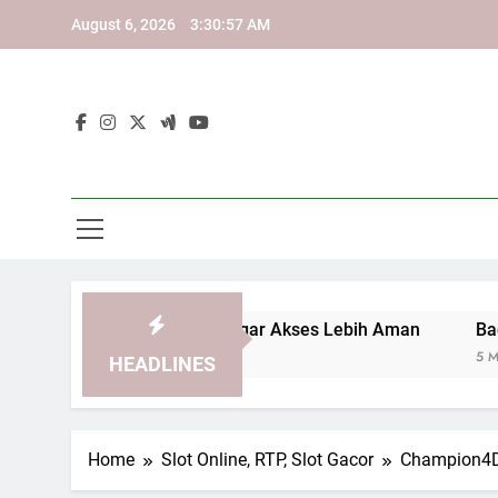
Skip
August 6, 2026
3:30:58 AM
to
content
Cro
Gabung De
a Lama dan Baru agar Akses Lebih Aman
Bagaimana Medi
5 Months Ago
HEADLINES
Home
Slot Online, RTP, Slot Gacor
Champion4D