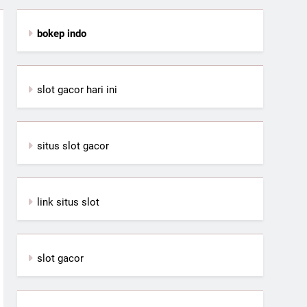
bokep indo
slot gacor hari ini
situs slot gacor
link situs slot
slot gacor