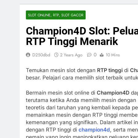
SLOT ONLINE, RTP, SLOT GACOR
Champion4D Slot: Pel
RTP Tinggi Menarik
0
D250dbd
2 Years Ago
10 Mins
Temukan mesin slot dengan
RTP tinggi
di
Ch
besar. Pelajari cara memilih slot terbaik u
Bermain mesin slot online di
Champion4D
da
terutama ketika Anda memilih mesin dengan
teoretis dari taruhan yang kembali kepada 
memainkan mesin dengan RTP tinggi member
kemenangan yang signifikan. Dalam artikel i
dengan RTP tinggi di
champion4d
, serta me
pemain yang ingin meningkatkan peluang k