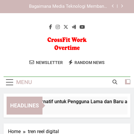
Skip
Panduan Login Tiara4D untuk Pengguna Baru di
to
Platform Digital
content
Aktivitas Sekolah dan Kerja Terganggu Akibat
Cuaca Buruk di Makassar
LAE138 Link Alternatif untuk Pengguna Lama dan
Baru agar Akses Lebih Aman
Bagaimana Media Teknologi Membantu
Penyebaran Pengetahuan di Era Digital
CrossFit Work
Gabung Dengan CrossFit Work Overtime
Panduan Login Tiara4D untuk Pengguna Baru di
NEWSLETTER
RANDOM NEWS
Platform Digital
Overtime
Untuk Pelatihan Fisik Intensif Yang
Aktivitas Sekolah dan Kerja Terganggu Akibat
Dirancang Meningkatkan Kekuatan Dan
Cuaca Buruk di Makassar
MENU
Daya Tahan Tubuh.
AE138 Link Alternatif untuk Pengguna Lama dan Baru agar A
HEADLINES
 Months Ago
Home
tren reel digital