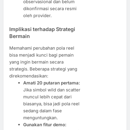
observasional dan belum
dikonfirmasi secara resmi
oleh provider.
Implikasi terhadap Strategi
Bermain
Memahami perubahan pola reel
bisa menjadi kunci bagi pemain
yang ingin bermain secara
strategis. Beberapa strategi yang
direkomendasikan:
Amati 20 putaran pertama:
Jika simbol wild dan scatter
muncul lebih cepat dari
biasanya, bisa jadi pola reel
sedang dalam fase
menguntungkan.
Gunakan fitur demo: