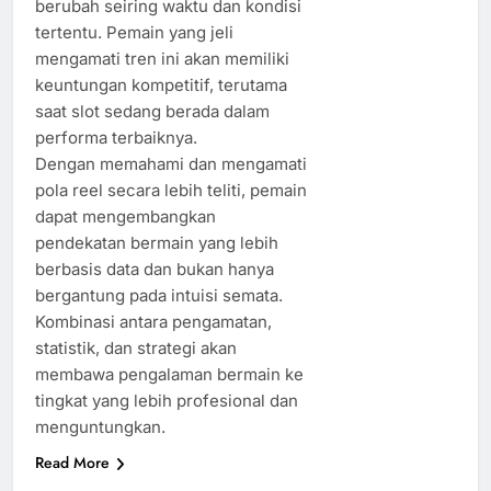
berubah seiring waktu dan kondisi
tertentu. Pemain yang jeli
mengamati tren ini akan memiliki
keuntungan kompetitif, terutama
saat slot sedang berada dalam
performa terbaiknya.
Dengan memahami dan mengamati
pola reel secara lebih teliti, pemain
dapat mengembangkan
pendekatan bermain yang lebih
berbasis data dan bukan hanya
bergantung pada intuisi semata.
Kombinasi antara pengamatan,
statistik, dan strategi akan
membawa pengalaman bermain ke
tingkat yang lebih profesional dan
menguntungkan.
Read More