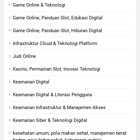
Game Online & Teknologi
Game Online, Panduan Slot, Edukasi Digital
Game Online, Panduan Slot, Hiburan Digital
Infrastruktur Cloud & Teknologi Platform
Judi Online
Kasino, Permainan Slot, Inovasi Teknologi
Keamanan Digital
Keamanan Digital & Literasi Pengguna
Keamanan Infrastruktur & Manajemen Akses
Keamanan Siber & Teknologi Digital
kesehatan umum, pola makan sehat, manajemen berat