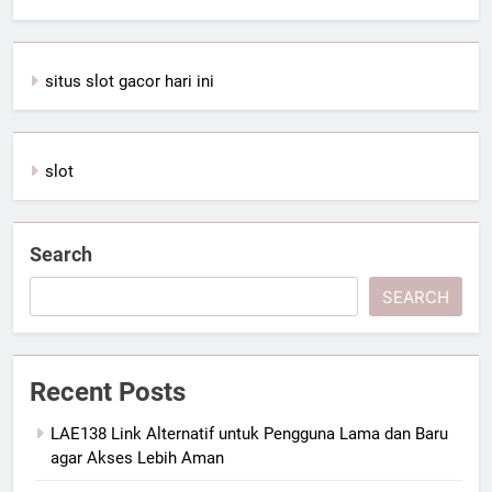
situs slot gacor hari ini
slot
Search
SEARCH
Recent Posts
LAE138 Link Alternatif untuk Pengguna Lama dan Baru
agar Akses Lebih Aman