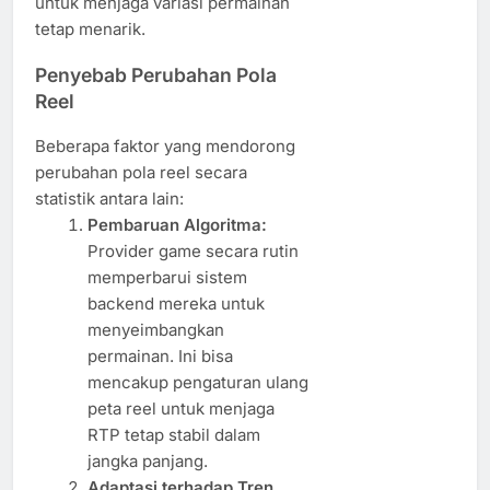
untuk menjaga variasi permainan
tetap menarik.
Penyebab Perubahan Pola
Reel
Beberapa faktor yang mendorong
perubahan pola reel secara
statistik antara lain:
Pembaruan Algoritma:
Provider game secara rutin
memperbarui sistem
backend mereka untuk
menyeimbangkan
permainan. Ini bisa
mencakup pengaturan ulang
peta reel untuk menjaga
RTP tetap stabil dalam
jangka panjang.
Adaptasi terhadap Tren