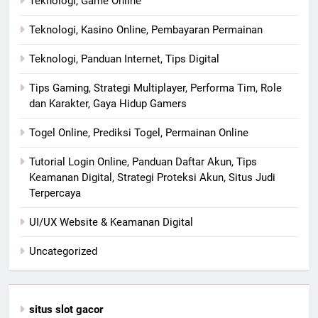
Teknologi, Game Online
Teknologi, Kasino Online, Pembayaran Permainan
Teknologi, Panduan Internet, Tips Digital
Tips Gaming, Strategi Multiplayer, Performa Tim, Role
dan Karakter, Gaya Hidup Gamers
Togel Online, Prediksi Togel, Permainan Online
Tutorial Login Online, Panduan Daftar Akun, Tips
Keamanan Digital, Strategi Proteksi Akun, Situs Judi
Terpercaya
UI/UX Website & Keamanan Digital
Uncategorized
situs slot gacor