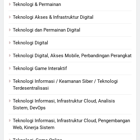
Teknologi & Permainan
Teknologi Akses & Infrastruktur Digital
Teknologi dan Permainan Digital
Teknologi Digital
Teknologi Digital, Akses Mobile, Perbandingan Perangkat
Teknologi Game Interaktif
Teknologi Informasi / Keamanan Siber / Teknologi
Terdesentralisasi
Teknologi Informasi, Infrastruktur Cloud, Analisis
Sistem, DevOps
Teknologi Informasi, Infrastruktur Cloud, Pengembangan
Web, Kinerja Sistem