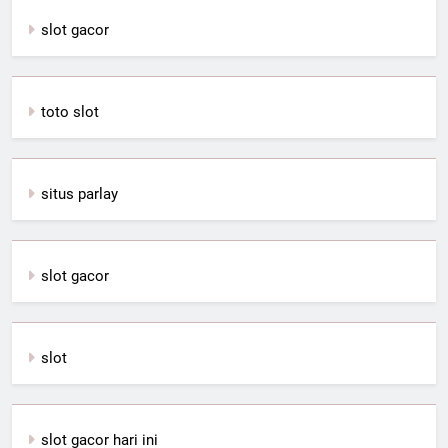
slot gacor
toto slot
situs parlay
slot gacor
slot
slot gacor hari ini