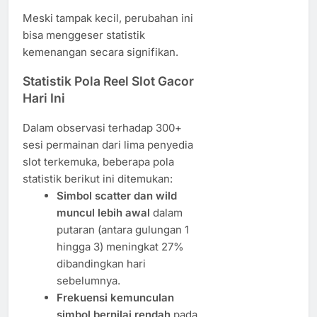
Meski tampak kecil, perubahan ini
bisa menggeser statistik
kemenangan secara signifikan.
Statistik Pola Reel Slot Gacor
Hari Ini
Dalam observasi terhadap 300+
sesi permainan dari lima penyedia
slot terkemuka, beberapa pola
statistik berikut ini ditemukan:
Simbol scatter dan wild
muncul lebih awal
dalam
putaran (antara gulungan 1
hingga 3) meningkat 27%
dibandingkan hari
sebelumnya.
Frekuensi kemunculan
simbol bernilai rendah
pada