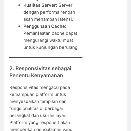
Kualitas Server:
Server
dengan performa rendah
akan menambah latensi.
Penggunaan Cache:
Pemanfaatan cache dapat
mengurangi waktu muat
untuk kunjungan berulang.
2. Responsivitas sebagai
Penentu Kenyamanan
Responsivitas mengacu pada
kemampuan platform untuk
menyesuaikan tampilan dan
fungsionalitas di berbagai
perangkat dan ukuran layar.
Platform yang responsif akan
memberikan pengalaman yang