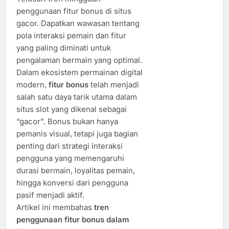
penggunaan fitur bonus di situs
gacor. Dapatkan wawasan tentang
pola interaksi pemain dan fitur
yang paling diminati untuk
pengalaman bermain yang optimal.
Dalam ekosistem permainan digital
modern,
fitur bonus
telah menjadi
salah satu daya tarik utama dalam
situs slot yang dikenal sebagai
“gacor”. Bonus bukan hanya
pemanis visual, tetapi juga bagian
penting dari strategi interaksi
pengguna yang memengaruhi
durasi bermain, loyalitas pemain,
hingga konversi dari pengguna
pasif menjadi aktif.
Artikel ini membahas
tren
penggunaan fitur bonus dalam