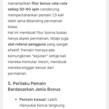
menampilkan
fitur bonus rata-rata
setiap 50–60 spin
cenderung
mempertahankan pemain 1,5 kali
lebih lama dibanding permainan
biasa.
Hal ini membuat fitur bonus bukan
hanya aspek permainan, tetapi juga
alat retensi pengguna
yang sangat
efektif. Pemain merasa ada
kemungkinan “kejutan” setiap kali
mereka memutar mesin, membuat
mereka enggan keluar dari
permainan.
5. Perilaku Pemain
Berdasarkan Jenis Bonus
Pemain kasual:
Lebih
menyukai bonus langsung