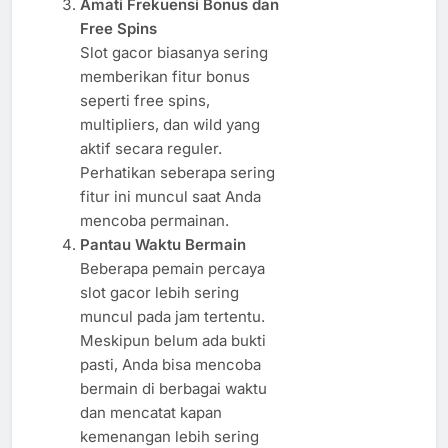
Amati Frekuensi Bonus dan
Free Spins
Slot gacor biasanya sering
memberikan fitur bonus
seperti free spins,
multipliers, dan wild yang
aktif secara reguler.
Perhatikan seberapa sering
fitur ini muncul saat Anda
mencoba permainan.
Pantau Waktu Bermain
Beberapa pemain percaya
slot gacor lebih sering
muncul pada jam tertentu.
Meskipun belum ada bukti
pasti, Anda bisa mencoba
bermain di berbagai waktu
dan mencatat kapan
kemenangan lebih sering