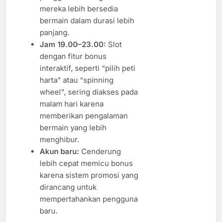
mereka lebih bersedia
bermain dalam durasi lebih
panjang.
Jam 19.00–23.00:
Slot
dengan fitur bonus
interaktif, seperti “pilih peti
harta” atau “spinning
wheel”, sering diakses pada
malam hari karena
memberikan pengalaman
bermain yang lebih
menghibur.
Akun baru:
Cenderung
lebih cepat memicu bonus
karena sistem promosi yang
dirancang untuk
mempertahankan pengguna
baru.