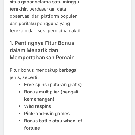
situs gacor selama satu minggu
terakhir
, berdasarkan data
observasi dari platform populer
dan perilaku pengguna yang
terekam dari sesi permainan aktif.
1. Pentingnya Fitur Bonus
dalam Menarik dan
Mempertahankan Pemain
Fitur bonus mencakup berbagai
jenis, seperti:
Free spins (putaran gratis)
Bonus multiplier (pengali
kemenangan)
Wild respins
Pick-and-win games
Bonus battle atau wheel of
fortune