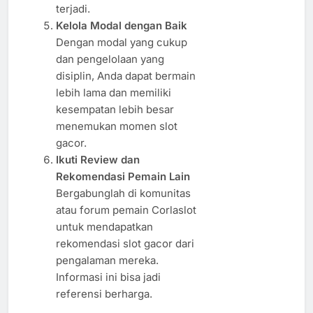
terjadi.
Kelola Modal dengan Baik
Dengan modal yang cukup
dan pengelolaan yang
disiplin, Anda dapat bermain
lebih lama dan memiliki
kesempatan lebih besar
menemukan momen slot
gacor.
Ikuti Review dan
Rekomendasi Pemain Lain
Bergabunglah di komunitas
atau forum pemain Corlaslot
untuk mendapatkan
rekomendasi slot gacor dari
pengalaman mereka.
Informasi ini bisa jadi
referensi berharga.