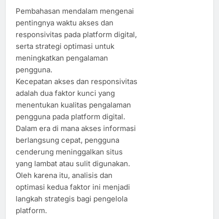
Pembahasan mendalam mengenai
pentingnya waktu akses dan
responsivitas pada platform digital,
serta strategi optimasi untuk
meningkatkan pengalaman
pengguna.
Kecepatan akses dan responsivitas
adalah dua faktor kunci yang
menentukan kualitas pengalaman
pengguna pada platform digital.
Dalam era di mana akses informasi
berlangsung cepat, pengguna
cenderung meninggalkan situs
yang lambat atau sulit digunakan.
Oleh karena itu, analisis dan
optimasi kedua faktor ini menjadi
langkah strategis bagi pengelola
platform.