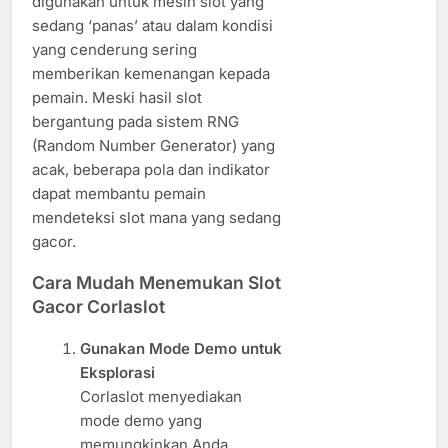
digunakan untuk mesin slot yang
sedang ‘panas’ atau dalam kondisi
yang cenderung sering
memberikan kemenangan kepada
pemain. Meski hasil slot
bergantung pada sistem RNG
(Random Number Generator) yang
acak, beberapa pola dan indikator
dapat membantu pemain
mendeteksi slot mana yang sedang
gacor.
Cara Mudah Menemukan Slot
Gacor Corlaslot
Gunakan Mode Demo untuk
Eksplorasi
Corlaslot menyediakan
mode demo yang
memungkinkan Anda