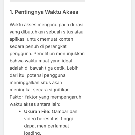
1. Pentingnya Waktu Akses
Waktu akses mengacu pada durasi
yang dibutuhkan sebuah situs atau
aplikasi untuk memuat konten
secara penuh di perangkat
pengguna. Penelitian menunjukkan
bahwa waktu muat yang ideal
adalah di bawah tiga detik. Lebih
dari itu, potensi pengguna
meninggalkan situs akan
meningkat secara signifikan.
Faktor-faktor yang mempengaruhi
waktu akses antara lain:
Ukuran File:
Gambar dan
video beresolusi tinggi
dapat memperlambat
loading.