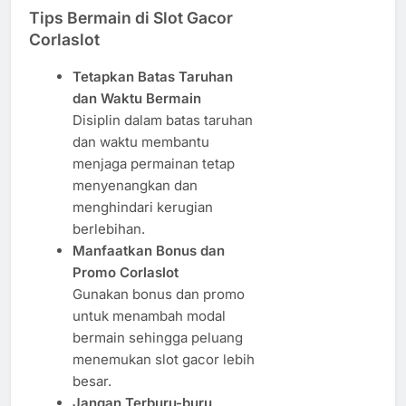
Tips Bermain di Slot Gacor
Corlaslot
Tetapkan Batas Taruhan
dan Waktu Bermain
Disiplin dalam batas taruhan
dan waktu membantu
menjaga permainan tetap
menyenangkan dan
menghindari kerugian
berlebihan.
Manfaatkan Bonus dan
Promo Corlaslot
Gunakan bonus dan promo
untuk menambah modal
bermain sehingga peluang
menemukan slot gacor lebih
besar.
Jangan Terburu-buru