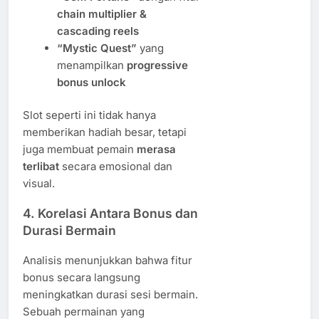
chain multiplier &
cascading reels
“Mystic Quest”
yang
menampilkan
progressive
bonus unlock
Slot seperti ini tidak hanya
memberikan hadiah besar, tetapi
juga membuat pemain
merasa
terlibat
secara emosional dan
visual.
4. Korelasi Antara Bonus dan
Durasi Bermain
Analisis menunjukkan bahwa fitur
bonus secara langsung
meningkatkan durasi sesi bermain.
Sebuah permainan yang